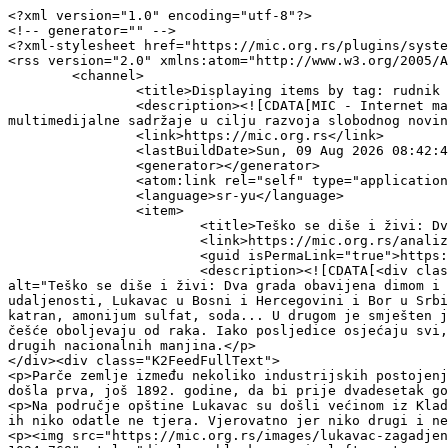
<?xml version="1.0" encoding="utf-8"?>
<!-- generator="" -->
<?xml-stylesheet href="https://mic.org.rs/plugins/system/omgshortcodes/assets/css/all.css" type="text/css"?>
<rss version="2.0" xmlns:atom="http://www.w3.org/2005/Atom">
	<channel>
		<title>Displaying items by tag: rudnik - MIC - Medijski istraživački centar - MIC - Medijski istraživački centar</title>
		<description><![CDATA[MIC - Internet magazin Udruženja Medijski istraživački centar koji plasira reportaže, istraživanja, intervjue i druge multimedijalne sadržaje u cilju razvoja slobodnog novinarstva i zaštite javnosti od medijskih zloupotreba. ]]></description>
		<link>https://mic.org.rs</link>
		<lastBuildDate>Sun, 09 Aug 2026 08:42:49 +0200</lastBuildDate>
		<generator></generator>
		<atom:link rel="self" type="application/rss+xml" href="https://mic.org.rs/analize-i-istrazivanja/itemlist/tag/rudnik?format=feed&amp;type=rss"/>
		<language>sr-yu</language>
		<item>
			<title>Teško se diše i živi: Dva grada obavijena dimom i prašinom</title>
			<link>https://mic.org.rs/analize-i-istrazivanja/item/1540-tesko-se-dise-i-zivi-dva-grada-obavijena-dimom-i-prasinom</link>
			<guid isPermaLink="true">https://mic.org.rs/analize-i-istrazivanja/item/1540-tesko-se-dise-i-zivi-dva-grada-obavijena-dimom-i-prasinom</guid>
			<description><![CDATA[<div class="K2FeedImage"><img src="https://mic.org.rs/media/k2/items/cache/58c14d04ea7d9b2910e24aef05b926e1_S.jpg" alt="Teško se diše i živi: Dva grada obavijena dimom i prašinom" /></div><div class="K2FeedIntroText"><p>Smješteni u dvije države, sa skoro 500 kilometara udaljenosti, Lukavac u Bosni i Hercegovini i Bor u Srbiji povezuju zajednički problemi. Prvi je industrijski grad u kom se kopa ugalj a proizvode koks, benzol, katran, amonijum sulfat, soda... U drugom je smješten jedan od najvećih evropskih rudnika bakra i zlata. Stanovnici oba grada već decenijama udišu supstance od kojih češće oboljevaju od raka. Iako posljedice osjećaju svi, među njima postoje zajednice koje su u znatno lošijem položaju. Uz sama postojenja smještena su naselja Roma i drugih nacionalnih manjina.</p>
</div><div class="K2FeedFullText">
<p>Parče zemlje između nekoliko industrijskih postojenja u predgrađu Lukavca u Bosni i Hercegovini, dom je za četrdesetak odraslih osoba i djece. Industrija je ovdje došla prva, još 1892. godine, da bi prije dvadesetak godina jedna po jedna porodica pravila kućerke i obilježavala dio zemlje koje smatra svojim.</p>
<p>Na područje opštine Lukavac su došli većinom iz Kladnja, a kada ih pitate zašto su odabrali baš ovo mjesto, ne umiju da vam tačno objasne. Zemlja je opštinska, ali ih niko odatle ne tjera. Vjerovatno jer niko drugi i ne želi tu zemlju, smještenu između rudnika uglja, fabrike sode i koksare.</p>
<p><img src="https://mic.org.rs/images/lukavac-zagadjenje-romsko-naselje-foto-ajdin-kamber-6-1024x768.jpg" alt="lukavac zagadjenje romsko naselje foto ajdin kamber 6 1024x768" style="display: block; margin-left: auto; margin-right: auto;" /></p>
<p style="text-align: center;"><em>Lukavac; Foto: Ajdin Kamber</em></p>
<p>Prije pet godina Hamdo Omerović se iz Kladnja doselio u ovo naselje. Živi sa suprugom i četvoro djece, od tri do 18 godina.</p>
<p>„Nikad nisam bio bolestan u Kladnju. A sad kako sam došao ovdje, kako je ova koksara... Srce, bronhitis, svašta nešto. Žena je povadila čitavu štitnu. Djeca, svaki drugi mjesec kod doktora. Bronhitis, kašlju...“, govori nam on i pokazuje posljednje nalaze od ljekara.</p>
<p>Trogodišnja kćerka je nedavno bila bolesna više od 20 dana. Dok razgovaramo, ljudi oko nas iz kuća iznose lijekove, inhalatore i pumpice. Stalo im je da nam objasne razmjere njihovih problema.</p>
<p>„Mi imamo zdravstveno osiguranje preko biroa za zapošljavanje, ali se lijekovi plaćaju. Nema besplatnih lijekova“, pojašnjavaju.</p>
<p>Preživljavaju od prikupljanja i prodaje željeza i kartona. Koksara je njihov prvi komšija, dijeli ih samo uska cesta. Nedavno je fabrika zatvorena a stanovnici ovog improvizovanog naselja suosjećaju sa radnicima koji su dobili otkaze. Kako kažu, znaju kako je nemati posao.</p>
<p>„Ja nisam protiv koksare, ima ljudi koji rade tu. Nemaju gdje drugo da rade, ali zrak je zagađen, to nije zdravo. A mi ne znamo gdje da idemo. Dajemo svoje kuće za 2.000 maraka, mi nemamo gdje da kupimo druge“, govori nam Hamdo.</p>
<p>„Da sam znao za koksaru, ne bih došao ovdje. Dijete od tri mjeseca mi je bilo u bolnici preko 20 dana. Meni je žao tih ljudi, što su sada bez posla. Meni je žao za taj narod. A meni je žao više za moje djete nego za njihovu fabriku“, nadovezuje se Elvis Omerović, koji se takođe iz Kladnja u ovo naselje doselio prije pet godina.</p>
<p><img src="https://mic.org.rs/images/lukavac-zagadjenje-romsko-naselje-foto-ajdin-kamber-11.jpg" alt="lukavac zagadjenje romsko naselje foto ajdin kamber 11" style="display: block; margin-left: auto; margin-right: auto;" /></p>
<p style="text-align: center;">Elvis Omerović; Foto: Ajdin Kamber</p>
<p>Ističe da ih u naselju niko ne obilazi. Za njihov položaj ne interesuju se ni institucije ni firme koje im narušavaju zdravlje.</p>
<p>„Ja bih bila sretna da pređemo na drugu lokaciju“, tiho nam govori jedna od okupljenih žena.</p>
<p>Dok razgovaramo s njenim ocem, jedna djevojka nas pažljivo posmatra. Pita nas zašto radimo ovo istraživanje. Govori nam da se zove Adisa Ahmetović i uskoro puni 22 godine. Trenutno završava srednju školu i želi da na jesen upiše studij njemačkog jezika. Skreće nam pažnju da okolinu ne zagađuju samo fabrike već i ljudi. Pojašnjava da je učestvovala u radionicama o zagađenju zraka. To joj je očigledno pomoglo da bolje sagleda okolinu u kojoj živi.</p>
<p>„Ljudi ovdje žive kako se snađu, trenutno rade sa sirovinom. I to je uzrok zagađenja, većinom pale gume, iako je zabranjeno da se to radi. Ovo naselje se meni ne sviđa, ja sam odavno htjela otići odavde. Otac je bolestan već duže vrijeme. Otkako je došao ovdje, on se razbolio. Zemlja nije naša i oni sad mogu doći da nas otjeraju“, govori nam Adisa.</p>
<p><img src="https://mic.org.rs/images/lukavac-zagadjenje-romsko-naselje-foto-ajdin-kamber-23.jpg" alt="lukavac zagadjenje romsko naselje foto ajdin kamber 23" style="display: block; margin-left: auto; margin-right: auto;" /></p>
<p style="text-align: center;"><em>Adisa Ahmetović; Foto: Ajdin Kamber</em></p>
<p>Svjesna je predrasuda koje drugi ljudi imaju o Romima, suočila se s njihovim osuđivanjem. Kada je pitamo zašto su odabrali baš ovo mjesto za život, ne zna tačan odgovor.</p>
<p>„Možda što je bilo prostora ovdje, niko nije došao da se buni. Pa smo zato i ostali, ali šta će biti dalje ne znam. Mi nemamo neku dozvolu, ali imamo svoju struju i odmah smatram da je to dozvola da smijemo živjeti ovdje“, govori nam kroz osmijeh.</p>
<p><strong>Profit na štetu zdravlja</strong></p>
<p>Radeći na ovoj priči, shvatili smo da većina građana Lukavca ne želi da priča o zagađenju. Neki ga otvoreno poriču, neki se ljute što sam ih uopšte pitali kakav je život pored silnih industrijskih kompleksa, dok su nam neki šapnuli da rade u ovim postrojenjima i ne smiju da govore o tome.</p>
<p>„Većina porodica ima nekoga zaposlenog u sistemu. I samim tim, ukoliko se govori protiv sistema, jer ovo je sistemski problem, ovo je problem države, problem naših vlastodržaca koji ne rade svoj posao, ukoliko se govori protiv njih, onda se boji da će se ugroziti taj nekakav član porodice koji radi, ili u javnom podruzeću, ili u tim firmama, ili u sistemu vlasti“, pojašnjava nam Denis Žiško, koordinator programa energije i klimatske promjene u Aarhus centru BiH.</p>
<p><img src="https://mic.org.rs/images/lukavac-zagadjenje-romsko-naselje-foto-ajdin-kamber-29.jpg" alt="lukavac zagadjenje romsko naselje foto ajdin kamber 29" style="display: block; margin-left: auto; margin-right: auto;" /></p>
<p style="text-align: center;"><em>Denis Žiško; Foto: Ajdin Kamber</em></p>
<p>Aarhus centar je udruženje koje se zalaže za unapređenje životne sredine u Bosni i Hercegovini, tako što promoviše primjenu Aarhuške konvencije, usvojene još 1998. godine u Danskoj.</p>
<p>„Problem&nbsp; sa svim industrijskim postrojenjima u cijeloj državi, pa tako i u Lukavcu, je što vlasnici tih postrojenja nisu proveli mjere zaštite zagađenja zraka i ostalih zagađenja, onako kako su bili dužni da provedu u posljednjih 30 godina. I samim tim su oni praktično štedili na cijenama proizvoda, žrtvujući ljudsko zdravlje. To je ključni problem svih industrija u BiH i to je problem naših vlasti koje u stvari dozvoljavaju da zagađivači nekažnjeno nastavljaju sa tim zagađenjem“, ističe Žiško.</p>
<p>Aarhus centar redovno objavljuje izvještaje i analize koje se odnose na zagađenje zraka. Jedna od njih je od prije skoro 15 godina, i pokazala je da zagađenje iz Termoelektrane Tuzla stvara štetu od 99 miliona EUR godišnje, po zdravlje ljudi ali i privrede.</p>
<p>„Oni (Termoelektrana Tuzla) su rekli da je to neozbiljna analiza. Ako je neozbiljna, hajde vi izađite sa svojom ozbiljnom. Kada smo uradili analizu o utjecaju zagađenja od deponija šljake na okolna naselja, gdje smo našli teške metale u lancu ishrane, čak i u ljudskoj kosi, i povezano je sa karcinomima koji su prisutni u daleko većem broju u tim okolnim naseljima nego ovdje, opet je priča bila da je to neozbiljna analiza“, upozorava on.</p>
<p>Svaka priča o štetnosti industrije završava na isti način, podsjećanjem koliko građana radi u tim istim postrojenjima.</p>
<p>„Obično se prijeti gubitkom hiljada radnih mjesta. Ako govorimo o termoelektrani, onda je to da nećemo imati električnu energiju ni grijanje. I to smanji pritisak javnosti na njih da nešto urade“, navodi.</p>
<p><strong>Čije je zagađenje?</strong></p>
<p>Kada je na istom području prisutno više industrijskih postrojenja, teško je dokazati ko je tačno kriv za zagađenje.</p>
<p>„Područja u kojoj je prisutna jedna prljava industrija su jako privlačna za investitore u druge prljave industrije. Onda imaju pokriće, niko ne može dokazati da je to zagađenje došlo od 