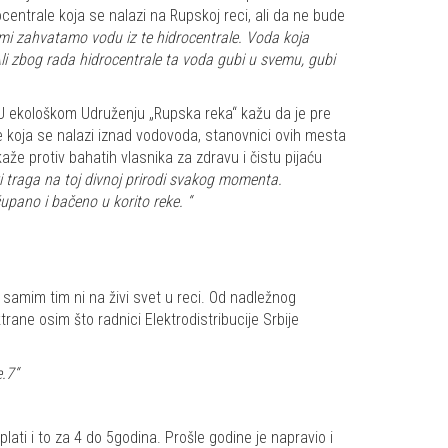
ocentrale koja se nalazi na Rupskoj reci, ali da ne bude
mi zahvatamo vodu iz te hidrocentrale. Voda koja
 Ali zbog rada hidrocentrale ta voda gubi u svemu, gubi
 U ekološkom Udruženju „Rupska reka“ kažu da je pre
le koja se nalazi iznad vodovoda, stanovnici ovih mesta
e protiv bahatih vlasnika za zdravu i čistu pijaću
i traga na toj divnoj prirodi svakog momenta.
upano i bačeno u korito reke. “
samim tim ni na živi svet u reci. Od nadležnog
rane osim što radnici Elektrodistribucije Srbije
.7“
lati i to za 4 do 5godina. Prošle godine je napravio i