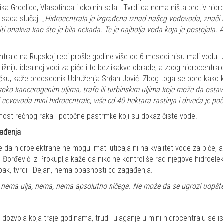
ka Grdelice, Vlasotinca i okolnih sela . Tvrdi da nema ništa protiv hidr
 sada slučaj. „
Hidrocentrala je izgrađena iznad našeg vodovoda, znači 
ti onakva kao što je bila nekada. To je najbolja voda koja je postojala.
ntrale na Rupskoj reci prošle godine više od 6 meseci nisu mali vodu.
niju idealnoj vodi za piće i to bez ikakve obrade, a zbog hidrocentra
ku, kaže predsednik Udruženja Srđan Jović. Zbog toga se bore kako kaž
soko kancerogenim uljima, trafo ili turbinskim uljima koje može da ostav
cevovoda mini hidrocentrale, više od 40 hektara rastinja i drveća je poč
ost rečnog raka i potočne pastrmke koji su dokaz čiste vode.
gađenja
a hidroelektrane ne mogu imati uticaja ni na kvalitet vode za piće, a 
Đorđević iz Prokuplja kaže da niko ne kontroliše rad njegove hidroelekt
pak, tvrdi i Dejan, nema opasnosti od zagađenja.
 Tu nema ulja, nema, nema apsolutno ničega. Ne može da se ugrozi uopšte
ozvola koja traje godinama, trud i ulaganje u mini hidrocentralu se isp