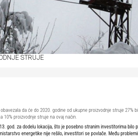
VODNJE STRUJE
obavezala da će do 2020. godine od ukupne proizvodnje struje 27% biti 
la 10% proizvodnje struje na ovaj način.
3. god. za dodelu lokacija, što je posebno stranim investitorima bilo p
tarstvo energetike nije rešilo, investitori se povlače. Među problemim