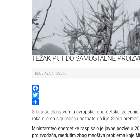
TEŽAK PUT DO SAMOSTALNE PROIZ
DECEMBAR 10 2015
Facebook
Twitter
Share
Srbija se članstvom u evropskoj energetskoj zajednici 
roka nije sa sigurnošću poznato da li je Srbija premaši
Ministarstvo energetike raspisalo je javne pozive u 201
proizvođača, međutim zbog mnoštva problema koje Minis