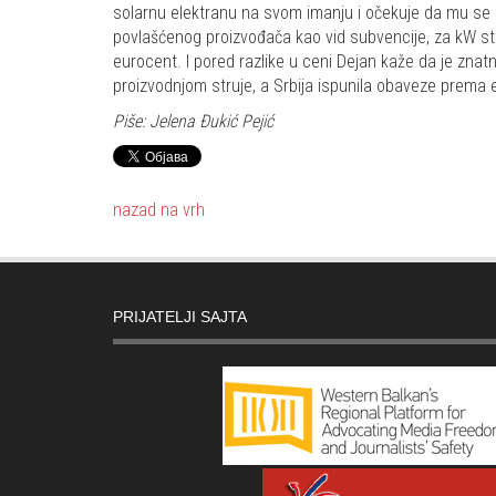
solarnu elektranu na svom imanju i očekuje da mu se ul
povlašćenog proizvođača kao vid subvencije, za kW str
eurocent. I pored razlike u ceni Dejan kaže da je znatn
proizvodnjom struje, a Srbija ispunila obaveze prema ev
Piše: Jelena Đukić Pejić
nazad na vrh
PRIJATELJI SAJTA