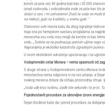
koristi za piće već 40 godina baš kao i 20 000 stanovni
iznad vodovoda, i vodozahvata vode za piće kao što je
dolazi iz cevi, i mi zahvatamo! Znači ta voda ne može bi
na mekoći, gubi na kvalitetu, u svemu gubi. “
Stanovnici ovih mesta kažu da zbog izgradnje hidroce
toga ona po hemijskom sastavu proglašena za najpribliž
mesecima ovu vodu nisu mogli da koriste ni kao tehnič
vodu. „
Turbine se ne podmazuju jestivim uljima nego vi
Napravljena je ekološka katastrofa izgradnjom puteva i 
U ovom ekološkom udruženju upozoravaju i na ugrožen
Vodoprivredni cetar Morava – nema opasnosti od za
S druge strane u Vodoprivrednom centru Morava tvrde d
ministarstva nema odgovora ni na ovo pitanje, a Dejan 
svakog meseca dolaze da očitaju proizvodnju struje. I
„Voda uđe kroz turbinu, izađe iste sekunde i to je to.
Pojednostaviti procedure za obnovljive izvore energije
Dejan Đorđević kaže da i pored procedure za dobijanje d