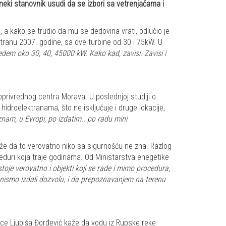
o neki stanovnik usudi da se izbori sa vetrenjačama i
n, a kako se trudio da mu se dedovina vrati, odlučio je
ktranu 2007. godine, sa dve turbine od 30 i 75kW. U
dem oko 30, 40, 45000 kW. Kako kad, zavisi. Zavisi i
privrednog centra Morava. U poslednjoj studiji o
hidroelektranama, što ne isključuje i druge lokacije,
 znam, u Evropi, po izdatim.. po radu mini
aže da to verovatno niko sa sigurnošću ne zna. Razlog
ceduri koja traje godinama. Od Ministarstva enegetike
stoje verovatno i objekti koji se rade i mimo procedura,
 nismo izdali dozvolu, i da prepoznavanjem na terenu
ice Ljubiša Đorđević kaže da vodu iz Rupske reke