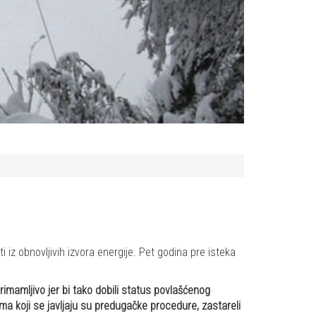
iz obnovljivih izvora energije. Pet godina pre isteka
rimamljivo jer bi tako dobili status povlašćenog
a koji se javljaju su predugačke procedure, zastareli