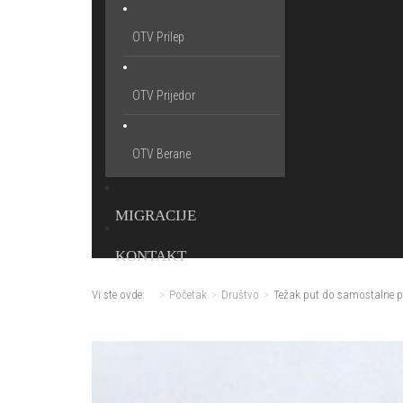
OTV Prilep
OTV Prijedor
OTV Berane
MIGRACIJE
KONTAKT
Vi ste ovde:
Početak
Društvo
Težak put do samostalne pr