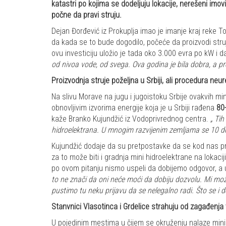
katastri po kojima se dodeljuju lokacije, nerešeni imov
počne da pravi struju.
Dejan Đorđević iz Prokuplja imao je imanje kraj reke Top
da kada se to bude dogodilo, počeće da proizvodi stru
ovu investiciju uložio je tada oko 3.000 evra po kW i
od nivoa vode, od svega. Ova godina je bila dobra, a pretp
Proizvodnja struje poželjna u Srbiji, ali procedura neu
Na slivu Morave na jugu i jugoistoku Srbije ovakvih m
obnovljivim izvorima energije koja je u Srbiji rađena
80
kaže Branko Kujundžić iz Vodoprivrednog centra.
„ Tih
hidroelektrana. U mnogim razvijenim zemljama se 10 do 
Kujundžić dodaje da su pretpostavke da se kod nas pro
za to može biti i gradnja mini hidroelektrane na lokac
po ovom pitanju nismo uspeli da dobijemo odgovor, a 
to ne znači da oni neće moći da dobiju dozvolu. Mi mo
pustimo tu neku prijavu da se nelegalno radi. Što se i d
Stanvnici Vlasotinca i Grdelice strahuju od zagađenja
U pojedinim mestima u čijem se okruženju nalaze mini 