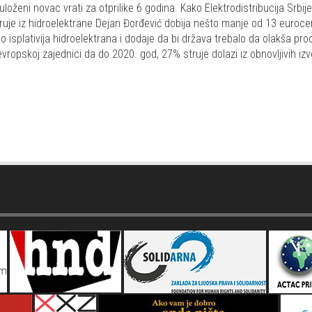
oženi novac vrati za otprilike 6 godina. Kako Elektrodistribucija Srbij
uje iz hidroelektrane Dejan Đorđević dobija nešto manje od 13 eurocen
o isplativija hidroelektrana i dodaje da bi država trebalo da olakša pro
ropskoj zajednici da do 2020. god, 27% struje dolazi iz obnovljivih izv