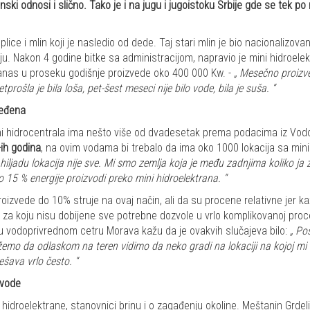
inski odnosi i slično. Tako je i na jugu i jugoistoku Srbije gde se tek p
lice i mlin koji je nasledio od dede. Taj stari mlin je bio nacionalizova
ju. Nakon 4 godine bitke sa administracijom, napravio je mini hidroele
 danas u proseku godišnje proizvede oko 400 000 Kw. -
„ Mesečno proizve
rošla je bila loša, pet-šest meseci nije bilo vode, bila je suša. “
ređena
ini hidrocentrala ima nešto više od dvadesetak prema podacima iz Vodo
-ih godina
, na ovim vodama bi trebalo da ima oko 1000 lokacija sa mini 
 hiljadu lokacija nije sve. Mi smo zemlja koja je među zadnjima koliko ja
15 % energije proizvodi preko mini hidroelektrana. “
izvede do 10% struje na ovaj način, ali da su procene relativne jer k
iji za koju nisu dobijene sve potrebne dozvole u vrlo komplikovanoj pro
u vodoprivrednom cetru Morava kažu da je ovakvih slučajeva bilo:
„ Po
žemo da odlaskom na teren vidimo da neko gradi na lokaciji na kojoj mi
ešava vrlo često. “
 vode
hidroelektrane, stanovnici brinu i o zagađenju okoline. Meštanin Grdel