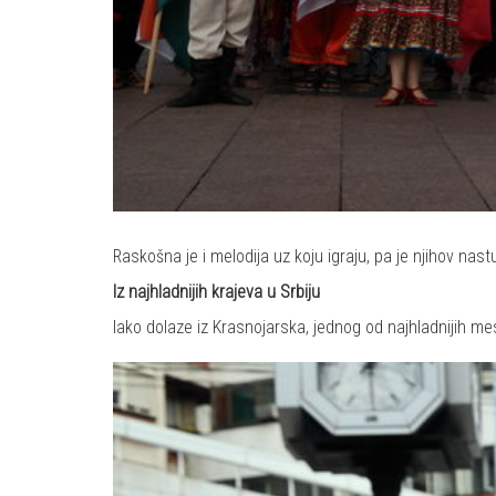
Raskošna je i melodija uz koju igraju, pa je njihov nast
Iz najhladnijih krajeva u Srbiju
Iako dolaze iz Krasnojarska, jednog od najhladnijih mes