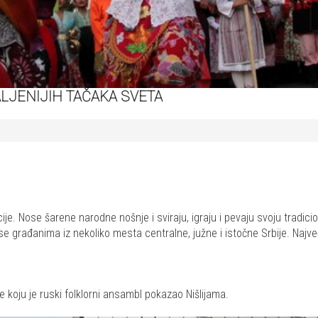
LJENIJIH TAČAKA SVETA
dicije. Nose šarene narodne nošnje i sviraju, igraju i pevaju svoju tradi
se građanima iz nekoliko mesta centralne, južne i istočne Srbije. Najv
 koju je ruski folklorni ansambl pokazao Nišlijama.