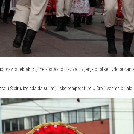
up pravi spektakl koji neizostavno izaziva divljenje publike i vrlo bučan 
ta u Sibiru, izgleda da su im julske temperature u Srbiji veoma prijale.