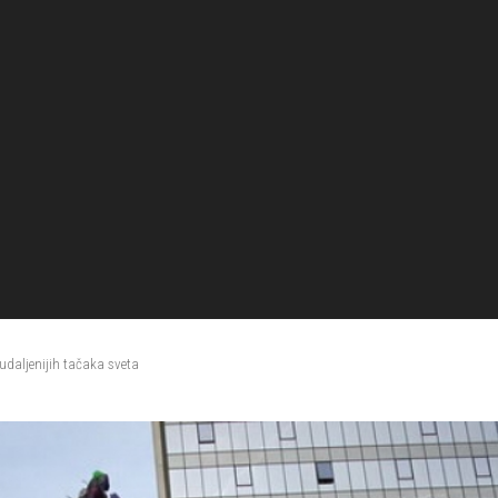
judaljenijih tačaka sveta