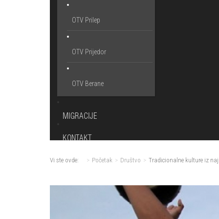
OTV Prilep
OTV Prijedor
OTV Berane
MIGRACIJE
KONTAKT
Vi ste ovde:
Početak
Društvo
Tradicionalne kulture iz na