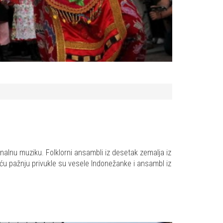
cionalnu muziku. Folklorni ansambli iz desetak zemalja iz
eću pažnju privukle su vesele Indonežanke i ansambl iz