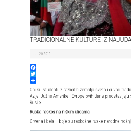
TRADICIONALNE KULTURE IZ NAJUDA
JUL 20 2019
Facebook
Twitter
Share
Oni su studenti iz različitih zemalja sveta i čuvari tra
Azije, Južne Amerike i Evrope ovih dana predstavljaju 
Rusije.
Ruska raskoš na niškim ulicama
Crvena i bela – boje su raskošne ruske narodne nošnje