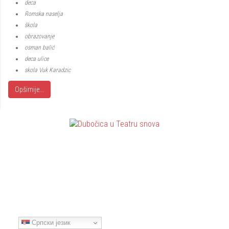
deca
Romska naselja
škola
obrazovanje
osman balić
deca ulice
skola Vuk Karadzic
Opširnije...
Српски језик