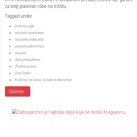
za bolji plasman robe na tržištu.
Tagged under
tradicija juga
socijalno preduzece
socijalna preduzeća
socijalna ekonomija
socijala
žene preduzetnice
Životna pomoć
Dina Rakin
Koalicija za razvoj solidarne ekonomije
Opširnije...