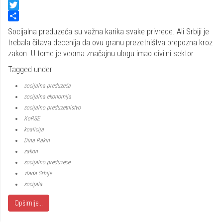
Facebook
Twitter
Share
Socijalna preduzeća su važna karika svake privrede. Ali Srbiji je
trebala čitava decenija da ovu granu prezetništva prepozna kroz
zakon. U tome je veoma značajnu ulogu imao civilni sektor.
Tagged under
socijalna preduzeća
socijalna ekonomija
socijalno preduzetnistvo
KoRSE
koalicija
Dina Rakin
zakon
socijalno preduzece
vlada Srbije
socijala
Opširnije...