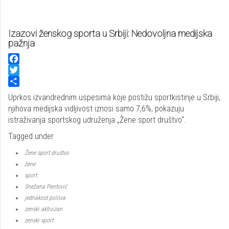
Izazovi ženskog sporta u Srbiji: Nedovoljna medijska
pažnja
Facebook
Twitter
Share
Uprkos izvandrednim uspesima koje postižu sportkistinje u Srbiji,
njihova medijska vidljivost iznosi samo 7,6%, pokazuju
istraživanja sportskog udruženja „Žene sport društvo“.
Tagged under
Žene sport društvo
žene
sport
Snežana Pantović
jednakost polova
zenski aktivizan
zenski sport