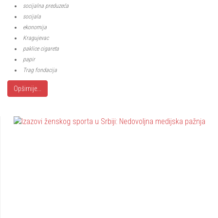
socijalna preduzeća
socijala
ekonomija
Kragujevac
paklice cigareta
papir
Trag fondacija
Opširnije...