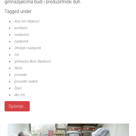
gimnazijalcima budi i preduzetnički duh.
Tagged under
Ana Ivić Veljković
profesori
nastavnici
nastavnik
Omiljeni nastavnik
niš
gimnazija Bora Stanković
škola
prosveta
prosvetni radnik
Djaci
eko lim
Opširnije...