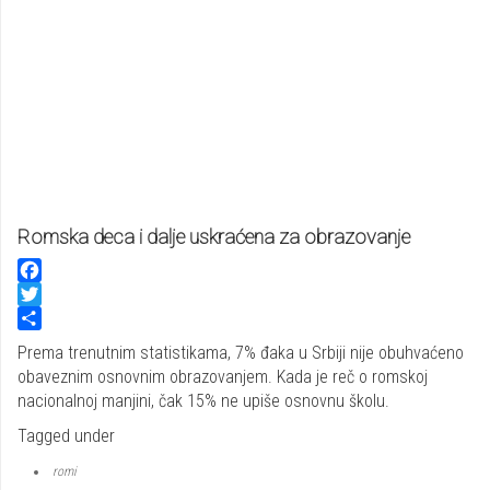
Romska deca i dalje uskraćena za obrazovanje
Facebook
Twitter
Share
Prema trenutnim statistikama, 7% đaka u Srbiji nije obuhvaćeno
obaveznim osnovnim obrazovanjem. Kada je reč o romskoj
nacionalnoj manjini, čak 15% ne upiše osnovnu školu.
Tagged under
romi