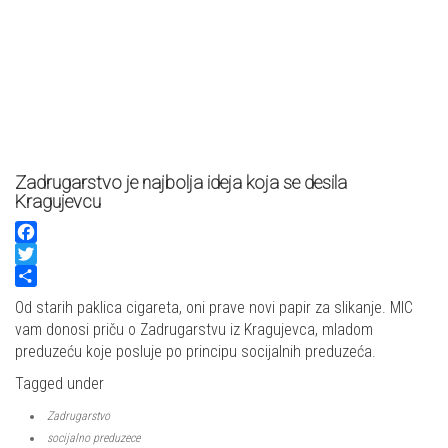
Zadrugarstvo je najbolja ideja koja se desila
Kragujevcu
Facebook
Twitter
Share
Od starih paklica cigareta, oni prave novi papir za slikanje. MIC
vam donosi priču o Zadrugarstvu iz Kragujevca, mladom
preduzeću koje posluje po principu socijalnih preduzeća.
Tagged under
Zadrugarstvo
socijalno preduzece