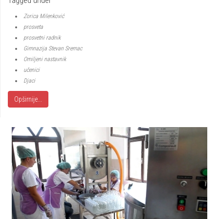
Tagged under
Zorica Milenković
prosveta
prosvetni radnik
Gimnazija Stevan Sremac
Omiljeni nastavnik
učenici
Djaci
Opširnije...