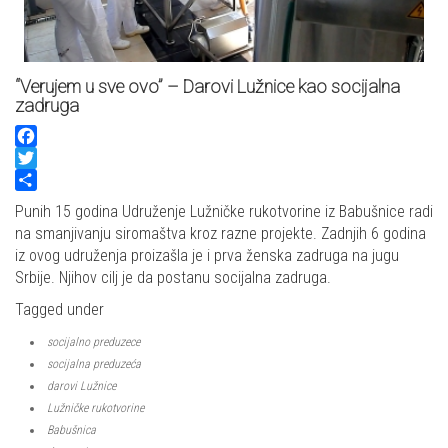
“Verujem u sve ovo” – Darovi Lužnice kao socijalna
zadruga
Facebook
Twitter
Share
Punih 15 godina Udruženje Lužničke rukotvorine iz Babušnice radi
na smanjivanju siromaštva kroz razne projekte. Zadnjih 6 godina
iz ovog udruženja proizašla je i prva ženska zadruga na jugu
Srbije. Njihov cilj je da postanu socijalna zadruga.
Tagged under
socijalno preduzece
socijalna preduzeća
darovi Lužnice
Lužničke rukotvorine
Babušnica