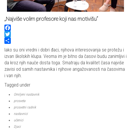
„Najviše volim profesore koji nas motivišu“
Facebook
Twitter
Share
Iako su oni vredni i dobri đaci, njihova interesovanja se protežu i
izvan školskih klupa. Veoma im je bitno da časovi budu zanimljivi i
da kroz njih nauče dosta toga. Smatraju da kvalitet časa najviše
zavisi od samih nastavnika i njihove angažovanosti na časovima
i van njih.
Tagged under
Omiljeni nastavnik
prosveta
prosvetni radnik
nastavnici
učenici
Djaci