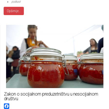
podkast
Opširnije...
Zakon o socijalnom preduzetništvu u nesocijalnom
društvu