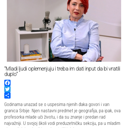
"Mladi ljudi oplemenjuju i treba im dati input da bi vratili
duplo"
Facebook
Twitter
Share
Godinama unazad se o uspesima njenih đaka govori i van
granica Srbije. Njen nastavni predmet je geografija, pa ipak, ova
profesorka mlade uči životu, i da su znanje i predan rad
najvažniji. U svojoj školi vodi preduzetničku sekciju, pa u mladim