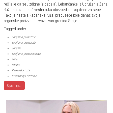
rešila je da se „izdigne iz pepela“. Lebančanke iz Udruženja Žena
Ruža su uz pomoć veštih ruku obezbedile svoj dinar za sebe.
Tako je nastala Radanska ruža, preduzeće koje danas svoje
organske proizvode izvozi i van granica Srbije.
Tagged under
socijalno preduzece
socijalna preduzeća
socijala
socijalno preduzetnistvo
žene
lebane
Radanska ruža
proizvodnja dzemova
Opširnije...