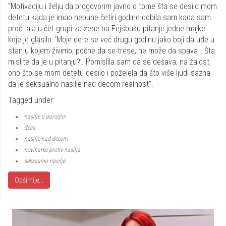
Share
“Motivaciju i želju da progovorim javno o tome šta se desilo mom
detetu kada je imao nepune četiri godine dobila sam kada sam
pročitala u čet grupi za žene na Fejsbuku pitanje jedne majke
koje je glasilo: ‘Moje dete se već drugu godinu jako boji da uđe u
stan u kojem živimo, počne da se trese, ne može da spava… Šta
mislite da je u pitanju?’. Pomislila sam da se dešava, na žalost,
ono što se mom detetu desilo i poželela da što više ljudi sazna
da je seksualno nasilje nad decom realnost”.
Tagged under
nasilje u porodici
deca
nasilje nad decom
novinarke protiv nasilja
seksualno nasilje
Opširnije...