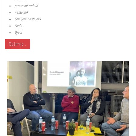
prosvetni radnik
nastavnik
Omiljeni nastavnik
škola
Djaci
Opširnije...