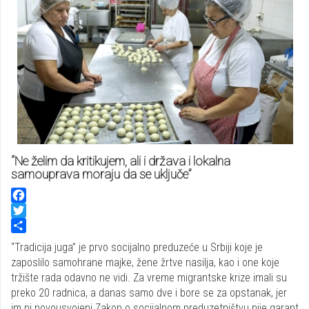
“Ne želim da kritikujem, ali i država i lokalna
samouprava moraju da se uključe”
Facebook
Twitter
Share
“Tradicija juga” je prvo socijalno preduzeće u Srbiji koje je
zaposlilo samohrane majke, žene žrtve nasilja, kao i one koje
tržište rada odavno ne vidi. Za vreme migrantske krize imali su
preko 20 radnica, a danas samo dve i bore se za opstanak, jer
im ni novousvojeni Zakon o socijalnom preduzetništvu nije garant