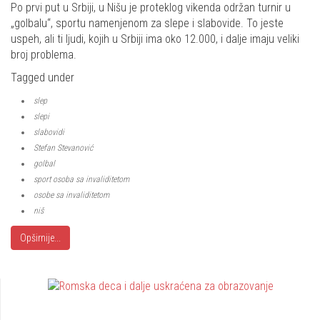
Share
Po prvi put u Srbiji, u Nišu je proteklog vikenda održan turnir u
„golbalu“, sportu namenjenom za slepe i slabovide. To jeste
uspeh, ali ti ljudi, kojih u Srbiji ima oko 12.000, i dalje imaju veliki
broj problema.
Tagged under
slep
slepi
slabovidi
Stefan Stevanović
golbal
sport osoba sa invaliditetom
osobe sa invaliditetom
niš
Opširnije...