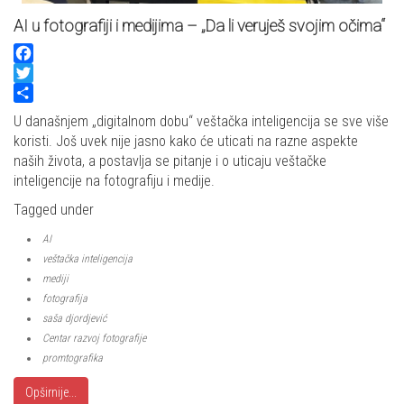
AI u fotografiji i medijima – „Da li veruješ svojim očima“
Facebook
Twitter
Share
U današnjem „digitalnom dobu“ veštačka inteligencija se sve više
koristi. Još uvek nije jasno kako će uticati na razne aspekte
naših života, a postavlja se pitanje i o uticaju veštačke
inteligencije na fotografiju i medije.
Tagged under
AI
veštačka inteligencija
mediji
fotografija
saša djordjević
Centar razvoj fotografije
promtografika
Opširnije...