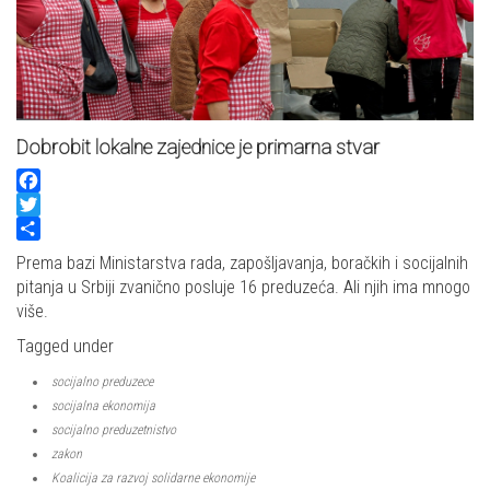
Dobrobit lokalne zajednice je primarna stvar
Facebook
Twitter
Share
Prema bazi Ministarstva rada, zapošljavanja, boračkih i socijalnih
pitanja u Srbiji zvanično posluje 16 preduzeća. Ali njih ima mnogo
više.
Tagged under
socijalno preduzece
socijalna ekonomija
socijalno preduzetnistvo
zakon
Koalicija za razvoj solidarne ekonomije