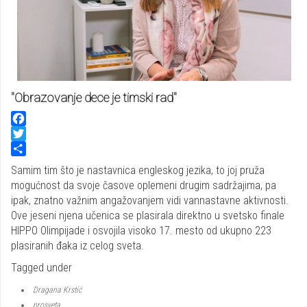
"Obrazovanje dece je timski rad"
Facebook
Twitter
Share
Samim tim što je nastavnica engleskog jezika, to joj pruža
mogućnost da svoje časove oplemeni drugim sadržajima, pa
ipak, znatno važnim angažovanjem vidi vannastavne aktivnosti.
Ove jeseni njena učenica se plasirala direktno u svetsko finale
HIPPO Olimpijade i osvojila visoko 17. mesto od ukupno 223
plasiranih đaka iz celog sveta.
Tagged under
Dragana Krstić
prosveta