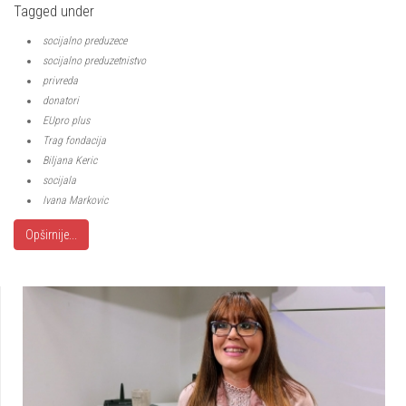
Tagged under
socijalno preduzece
socijalno preduzetnistvo
privreda
donatori
EUpro plus
Trag fondacija
Biljana Keric
socijala
Ivana Markovic
Opširnije...