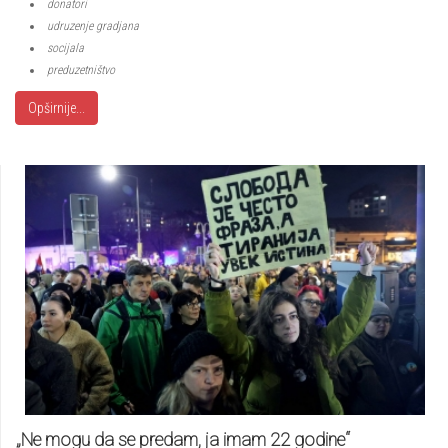
donatori
udruzenje gradjana
socijala
preduzetništvo
Opširnije...
„Ne mogu da se predam, ja imam 22 godine“