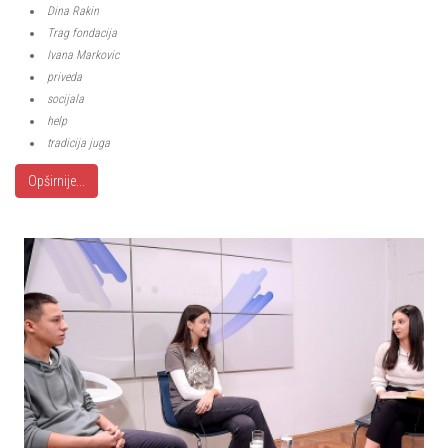
Dina Rakin
Trag fondacija
Ivana Markovic
priveda
socijala
help
tradicija juga
Opširnije...