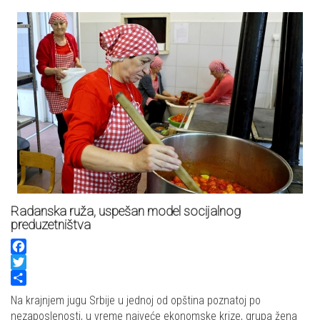
Radanska ruža, uspešan model socijalnog
preduzetništva
Facebook
Twitter
Share
Na krajnjem jugu Srbije u jednoj od opština poznatoj po
nezaposlenosti, u vreme najveće ekonomske krize, grupa žena