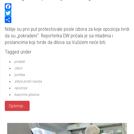
Facebook
Twitter
Share
Nišlije su prvi put protestovale posle izbora za koje opozicija tvrdi
da su „pokradeni“. Reporterka DW pričala je sa mladima i
poslanicima koji tvrde da dilova sa Vučićem neće biti.
Tagged under
protesti
izbori
politika
srbija protiv nasilja
opozicija
kupovina glasova
Opširnije...