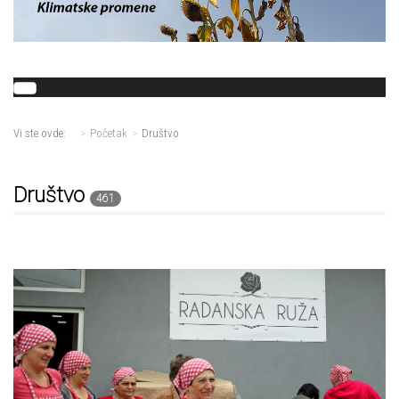
Vi ste ovde:
Početak
Društvo
Društvo
461