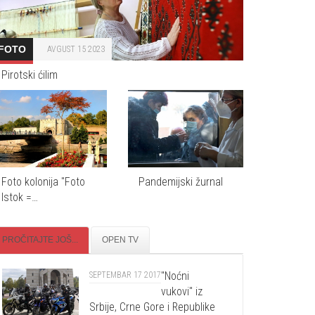
FOTO
AVGUST 15 2023
Pirotski ćilim
Foto kolonija "Foto
Pandemijski žurnal
Istok =…
PROČITAJTE JOŠ...
OPEN TV
"Noćni
SEPTEMBAR 17 2017
vukovi" iz
Srbije, Crne Gore i Republike