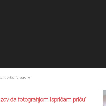
tems by tag: fotoreporter
azov da fotografijom ispričam priču"