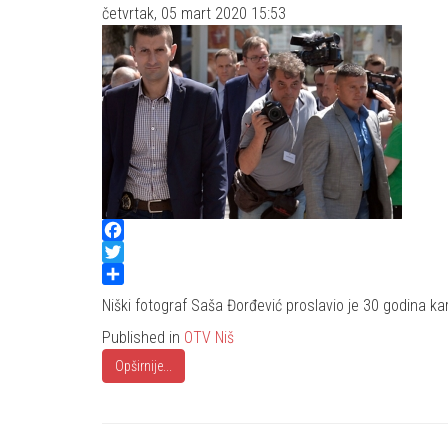
četvrtak, 05 mart 2020 15:53
Facebook
Twitter
Share
Niški fotograf Saša Đorđević proslavio je 30 godina kar
Published in
OTV Niš
Opširnije...