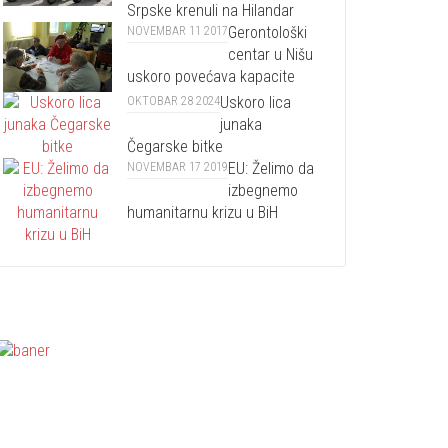
Srpske krenuli na Hilandar
Gerontološki
NOVEMBAR 11 2017
centar u Nišu
uskoro povećava kapacite
Uskoro lica
OKTOBAR 28 2024
junaka
Čegarske bitke
EU: Želimo da
NOVEMBAR 17 2019
izbegnemo
humanitarnu krizu u BiH