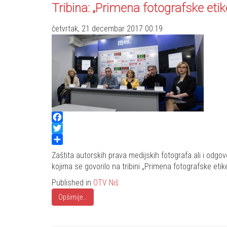
Tribina: „Primena fotografske etik
četvrtak, 21 decembar 2017 00:19
Facebook
Twitter
Share
Zaštita autorskih prava medijskih fotografa ali i odg
kojima se govorilo na tribini „Primena fotografske etik
Published in
OTV Niš
Opširnije...