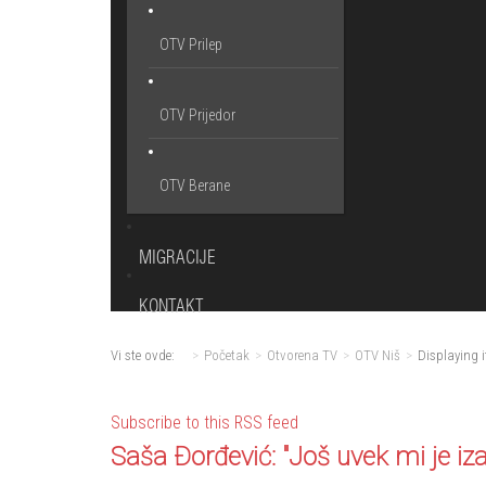
OTV Prilep
OTV Prijedor
OTV Berane
MIGRACIJE
KONTAKT
Vi ste ovde:
Početak
Otvorena TV
OTV Niš
Displaying i
Subscribe to this RSS feed
Saša Đorđević: "Još uvek mi je iz