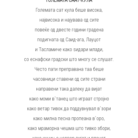
ГОЛЕМАТА СААТ-КУЛА
Големата сат кула беше висока,
највисока и најувава од сите
повеќе од двесте години градена
пoдигната од Саид-ага, Лауцот
и Тасламиче како ѕидари млади,
со еснафски градски што многу се слушат.
Често пати преправана таа беше
часовници ставени од сите страни
направени така далеку да вијат
како моми в`танец што играат стројно
како ветар тивок да поддувнувал в`зори
како милна песна пропеана в`оро,
како мраморна чешма што тивко збори,