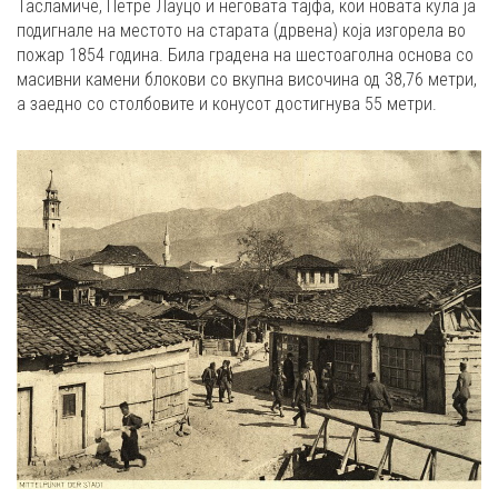
Тасламиче, Петре Лауцо и неговата тајфа, кои новата кула ја
подигнале на местото на старата (дрвена) која изгорела во
пожар 1854 година. Била градена на шестоаголна основа со
масивни камени блокови со вкупна височина од 38,76 метри,
а заедно со столбовите и конусот достигнува 55 метри.