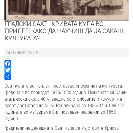
ГРАДСКИ СААТ - КРИВАТА КУЛА ВО
ПРИЛЕП КАКО ДА НАУЧИШ ДА ЈА САКАШ
КУЛТУРАТА?
SEPTEMBAR 13 2018
Facebook
Twitter
Share
Саат кулата во Прилеп преставува споменик на културата.
Градена е во периодот 1825/1826 година. Подигната од Саид-
ага, висока околу 40 м, заедно со столбовите и конусот на
врвот достигала до 55 м. Реновирана во 1836/37 и 1896/97
година, а во меѓувреме бил поставен часовник во 1858
година.
Градители на денешната Саат кула се мајсторите Христо