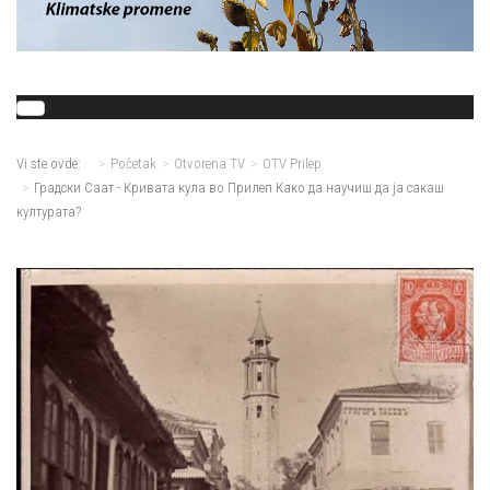
Vi ste ovde:
Početak
Otvorena TV
OTV Prilep
Градски Саат - Кривата кула во Прилеп Како да научиш да ја сакаш
културата?