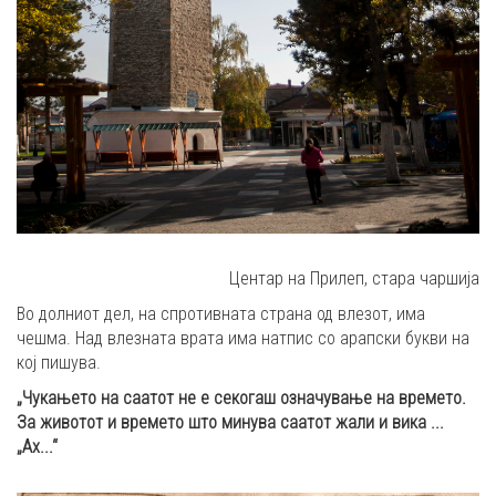
Центар на Прилеп, стара чаршија
Во долниот дел, на спротивната страна од влезот, има
чешма. Над влезната врата има натпис со арапски букви на
кој пишува.
„Чукањето на саатот не е секогаш означување на времето.
За животот и времето што минува саатот жали и вика ...
„Ах...
“