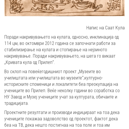
Напис на Саат Кула
Поради накривувањето на кулата, односно, инклинација од
114 цм, во октомври 2012 година се започнати работи за
стабилизирање на кулата и стопирање на нејзиното
накривување. Поради накривувањето, на шега го викаат
„Кривата кула од Прилеп“.
Во склоп на повеќегодишниот проект „Музеите во
училиштата или училиштата во музеите“,културно-
историските споменици и локалитети беа преокупација на
учениците во Прилеп. Веќе неколку години во соработка со
НУ Завод и Музеј учениците учат за културата, обичаите и
традицијата.
Проектните резултати и производи индицираат на тоа дека
учениците покажаа задоволство од проектот, фактот дека
беа на ТВ, дека нешто постигнаа на тоа поле и тоа им