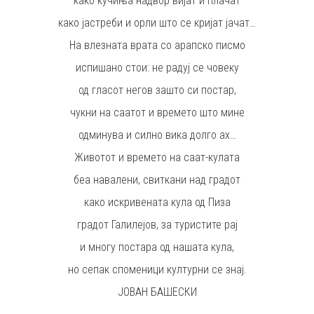
како кучиња надвор вијат и плачат
како јастреби и орли што се кријат јачат…
На влезната врата со арапско писмо
испишано стои: не радуј се човеку
од гласот негов зашто си постар,
чукни на саатот и времето што мине
одминува и силно вика долго ах…
Животот и времето на саат-кулата
беа навалени, свиткани над градот
како искривената кула од Пиза
градот Галилејов, за туристите рај
и многу постара од нашата кула,
но сепак споменици културни се знај.
ЈОВАН БАШЕСКИ