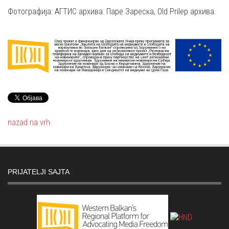
Фотографија: АГТИС архива: Паре Зареска, Old Prilep архива.
nazad na vrh
PRIJATELJI SAJTA