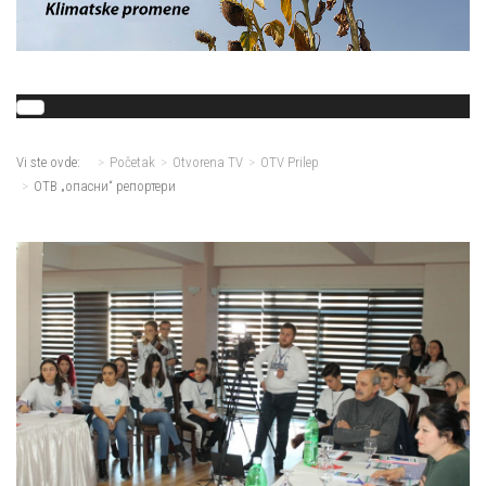
Vi ste ovde:
Početak
Otvorena TV
OTV Prilep
ОТВ „опасни“ репортери