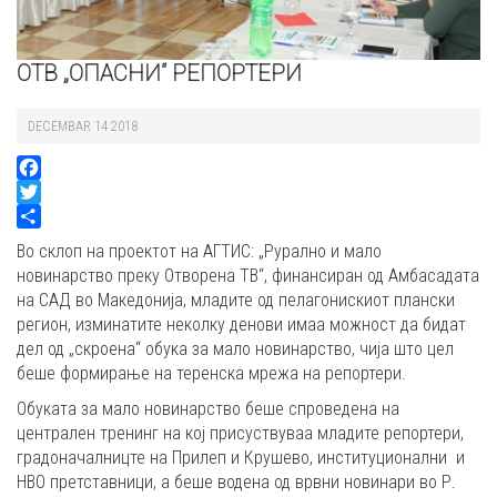
ОТВ „ОПАСНИ“ РЕПОРТЕРИ
DECEMBAR 14 2018
Facebook
Twitter
Share
Во склоп на проектот на АГТИС: „Рурално и мало
новинарство преку Отворена ТВ“, финансиран од Амбасадата
на САД во Македонија, младите од пелагонискиот плански
регион, изминатите неколку денови имаа можност да бидат
дел од „скроена“ обука за мало новинарство, чија што цел
беше формирање на теренска мрежа на репортери.
Обуката за мало новинарство беше спроведена на
централен тренинг на кој присуствуваа младите репортери,
градоначалницте на Прилеп и Крушево, институционални и
НВО претставници, а беше водена од врвни новинари во Р.