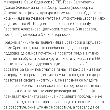
Македонија: Сашо Орданоски (1ТВ), Горан Величковски
(Канал 5-Зевзекманија) и Сефер Тахири (професор на
Факултетот за јазици, културa и комуникации на Одделот за
комуникации на Универзитетот на Југоисточна Европа), како
и од тимот на АГТИС од интернационални Community
Reporters: Александар Цветкоски, Мартина Билјаровска,
Божидар Цветкоски и Филип Стојаноски.
Градоначалниците на Прилеп - Илија Јованоски и Крушево -
Томе Христоски, кои што несебично ја дадоа својата
поддршка од самиот почеток на проектот, зедоја активно
учество на обуката, како и другите институционални и НВО
претставници, ги поддржаа младите репортери и беа
достапни за да им помогнат да ги научат како да им земат
интервју. Истовремено, истите научија како достојно да ја
претстават својата институција, се запознаа со младите
репортери кои имаат поинаков пристап од новинарите на кои
се навикнати, затоа што овие репортери најдобро си ја
познаваат локалната заедница и локалните проблеми, и не
се плашат да постават прашања за надлежностите кои што
се сработиле, оние што не се сработиле, а требало да се