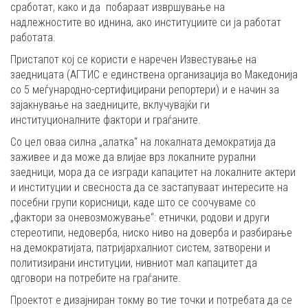
сработат, како и да побараат извршување на
надлежностите во иднина, ако институциите си ја работат
работата.
Пристапот кој се користи е наречен Известување на
заедницата (АГТИС е единствена организација во Македонија
со 5 меѓународно-сертифицирани репортери) и е начин за
зајакнување на заедниците, вклучувајќи ги
институционалните фактори и граѓаните.
Со цел оваа силна „алатка“ на локалната демократија да
заживее и да може да влијае врз локалните рурални
заедници, мора да се изгради капацитет на локалните актери
и институции и свесноста да се застапуваат интересите на
посебни групи корисници, каде што се соочуваме со
„фактори за оневозможување“: етнички, родови и други
стереотипи, недоверба, ниско ниво на доверба и разбирање
на демократијата, патријархалниот систем, затворени и
политизирани институции, нивниот мал капацитет да
одговори на потребите на граѓаните.
Проектот е дизајниран токму во тие точки и потребата да се