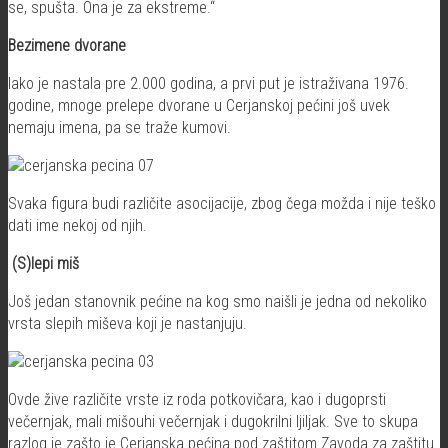
se, spušta. Ona je za ekstreme.“
Bezimene dvorane
Iako je nastala pre 2.000 godina, a prvi put je istraživana 1976.
godine, mnoge prelepe dvorane u Cerjanskoj pećini još uvek
nemaju imena, pa se traže kumovi.
Svaka figura budi različite asocijacije, zbog čega možda i nije teško
dati ime nekoj od njih.
(S)lepi miš
Još jedan stanovnik pećine na kog smo naišli je jedna od nekoliko
vrsta slepih miševa koji je nastanjuju.
Ovde žive različite vrste iz roda potkovičara, kao i dugoprsti
večernjak, mali mišouhi večernjak i dugokrilni ljiljak. Sve to skupa
razlog je zašto je Cerjanska pećina pod zaštitom Zavoda za zaštitu