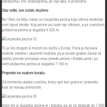
izdržljivima i vrlo znatiželjnima, jer nije laka, ni prohodna.
Ulaz veliki, sve ostalo skučeno
Na 15km od Niša, nalazi se Cerjanska pećina koja otkriva neobičan
svet ispod zemlje. Kraj pećine još uvek nije otkriven, a po zvaničnim
podacima pećina je dugačka 6.025 m.
To je čini drugom ili trećom po dužini u Evropi. Puna je dvorana
različite veličline i skučenih hodnika, pa je prošle godine Zavod za
zaštitu prirode pronašao vezu između pećine i Kraške jame i po
ovim podacima, pećina je dugačka 7.100 m.
Prepreke na svakom koraku
Od momenta ulaska u pećinu, kreću igre bez granica i prepreke
koje se moraju premostiti.
Osim što je dugačka, pećina je i duboka, pa se za obilazak do 1.000