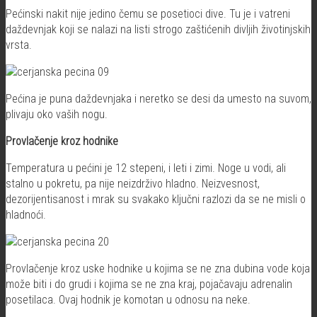
Pećinski nakit nije jedino čemu se posetioci dive. Tu je i vatreni
daždevnjak koji se nalazi na listi strogo zaštićenih divljih životinjskih
vrsta.
Pećina je puna daždevnjaka i neretko se desi da umesto na suvom,
plivaju oko vaših nogu.
Provlačenje kroz hodnike
Temperatura u pećini je 12 stepeni, i leti i zimi. Noge u vodi, ali
stalno u pokretu, pa nije neizdrživo hladno. Neizvesnost,
dezorijentisanost i mrak su svakako ključni razlozi da se ne misli o
hladnoći.
Provlačenje kroz uske hodnike u kojima se ne zna dubina vode koja
može biti i do grudi i kojima se ne zna kraj, pojačavaju adrenalin
posetilaca. Ovaj hodnik je komotan u odnosu na neke.