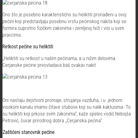
Ono što je posebno karakteristično su heliktiti pronađeni u ovoj
pećini koji predstavljaju posebnu vrstu pećinskog nakita koji se
formira suprotno fizičkim zakonima i zemljinoj teži i visi u svim
pravcima.
Retkost pećine su heliktiti
„Heliktiti su retkost u našim pećinama, a u nižim delovima
Cerjanske pećine preovladava baš ovakav nakit.
Oni nastaju dejstvom promaje, strujanja vazduha, i u jednom
visokom kanalu imamo čitave stubove koji su nalik kaktusima. To
su heliktiti koji prkose svim zakonima“, kaže speleo vodič Nebojša
Petrović, čuvar prirodnog dobra „Cerjanska pećina“.
Zaštićeni stanovnik pećine