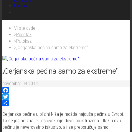
Kontakt
Vi ste ovde:
Početak
Putokazi
„Cerjanska pećina samo za ekstreme“
„Cerjanska pećina samo za ekstreme“
novembar 04 2018
Facebook
Twitter
Share
Cerjanska pećina u blizini Niša je možda najduža pećina u Evropi.
To se još ne zna jer još uvek nije dovoljno istražena. Ulaz u ovu
pećinu je neverovatno iskustvo, ali se preporučuje samo