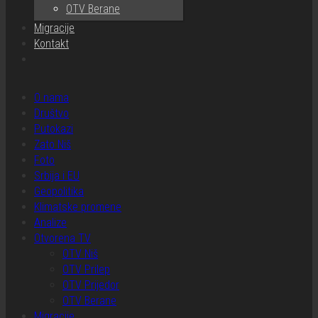
OTV Berane
Migracije
Kontakt
O nama
Društvo
Putokazi
Zato Niš
Foto
Srbija i EU
Geopolitika
Klimatske promene
Analize
Otvorena TV
OTV Niš
OTV Prilep
OTV Prijedor
OTV Berane
Migracije