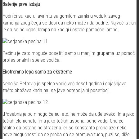
Baterije prve izdaju
Hodnici su kao u lavirintu sa gomilom zamki u vodi, klizavog
kamenja zbog čega se desi da neko može i da padne. Najveći strah
je da se ne ugasi lampa na kacigi i ostale pomoćne lampe.
Pećinu je zato moguće posetiti samo u manjim grupama uz pomoć
profesionalnih speleo vodiča.
Ekstremno lepa samo za ekstreme
Nebojša Petrović je speleo vodič već deset godina i objašnjava
zašto obožava kada mu se jave potencijalni posetioci.
„Posebna je po mnogo čemu, eto, ne može da uđe svako. Ima jako
teških elemenata, ima jako teških uspona, puno vode. Ona će
stalno da ostane neistražena jer se konstanto pronalaze neke
nove mogućnosti da se proba da se promuva tuda, puzi se, diže