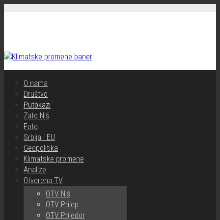
O nama
Društvo
Putokazi
Zato Niš
Foto
Srbija i EU
Geopolitika
Klimatske promene
Analize
Otvorena TV
OTV Niš
OTV Prilep
OTV Prijedor