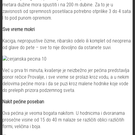
metara dužine mora spustiti i na 200 m dubine. Za to je u
zavisnosti od spremnosti posetilaca potrebno otprilike 3 do 4 sata.
I to pod punom opremom.
Sve vreme mokri
Kaciga, nepropustive čizme, ribarsko odelo ili komplet od neoprena
od glave do pete – sve to nije dovoljno da ostanete suvi.
Već u prva tri minuta, kvašenje je neizbežno jer pećina predstavlja
ponor rečice Provalije, i sve vreme se prolazi kroz vodu, a u nekim
delovima pećine mora i da se puzi kroz malene hodnike koje vode
do prelepih prizora podzemnog sveta.
Nakit pećine poseban
Ova pećina je veoma bogata nakitom. U hodnicima i dvoranama
prosečne visine od 15 do 40 m nalaze se različiti oblici različitih
formi, veličina i boja.