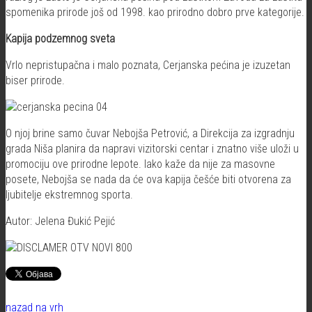
spomenika prirode još od 1998. kao prirodno dobro prve kategorije.
Kapija podzemnog sveta
Vrlo nepristupačna i malo poznata, Cerjanska pećina je izuzetan
biser prirode.
O njoj brine samo čuvar Nebojša Petrović, a Direkcija za izgradnju
grada Niša planira da napravi vizitorski centar i znatno više uloži u
promociju ove prirodne lepote. Iako kaže da nije za masovne
posete, Nebojša se nada da će ova kapija češće biti otvorena za
ljubitelje ekstremnog sporta.
Autor: Jelena Đukić Pejić
nazad na vrh