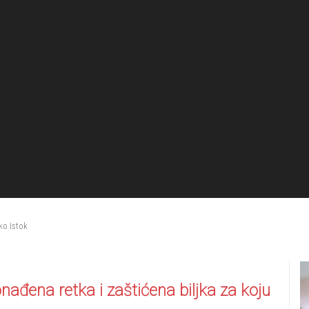
ko Istok
nađena retka i zaštićena biljka za koju