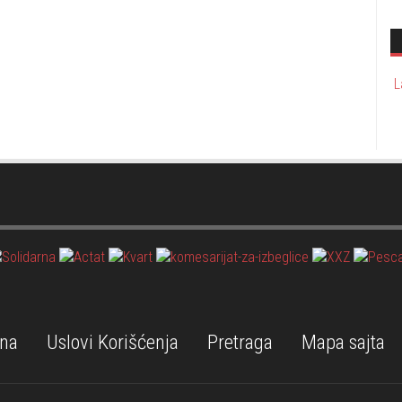
L
na
Uslovi Korišćenja
Pretraga
Mapa sajta