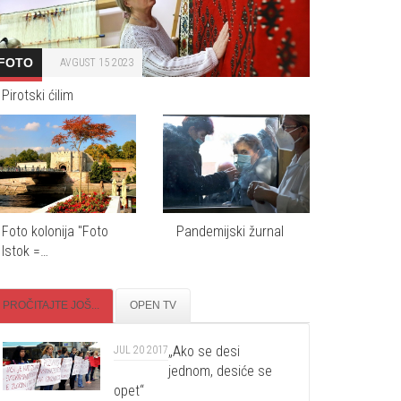
FOTO
AVGUST 15 2023
Pirotski ćilim
Foto kolonija "Foto
Pandemijski žurnal
Istok =…
PROČITAJTE JOŠ...
OPEN TV
„Ako se desi
JUL 20 2017
jednom, desiće se
opet“