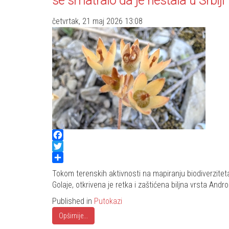
se smatralo da je nestala u Srbiji
četvrtak, 21 maj 2026 13:08
Facebook
Twitter
Share
Tokom terenskih aktivnosti na mapiranju biodiverzitet
Golaje, otkrivena je retka i zaštićena biljna vrsta And
Published in
Putokazi
Opširnije...