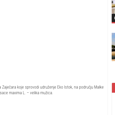
a Zaječara koje sprovodi udruženje Eko Istok, na području Malke
rosace maxima L. – velika mužica.