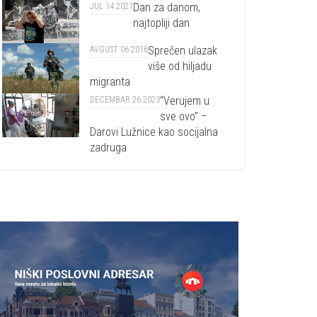
Dan za danom,
JUL 14 2021
najtopliji dan
Sprečen ulazak
AVGUST 06 2016
više od hiljadu
migranta
“Verujem u
DECEMBAR 26 2023
sve ovo” –
Darovi Lužnice kao socijalna
zadruga