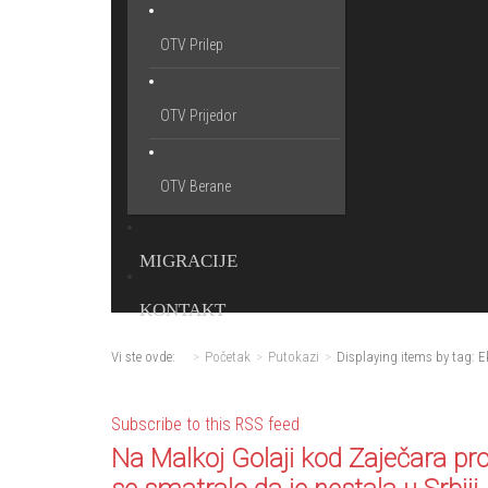
OTV Prilep
OTV Prijedor
OTV Berane
MIGRACIJE
KONTAKT
Vi ste ovde:
Početak
Putokazi
Displaying items by tag: E
Subscribe to this RSS feed
Na Malkoj Golaji kod Zaječara pro