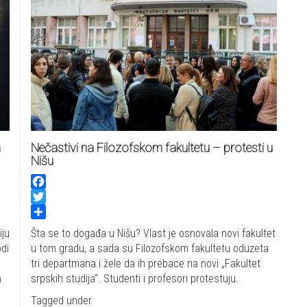
m
Nečastivi na Filozofskom fakultetu – protesti u
Nišu
Facebook
Twitter
Share
iju
Šta se to događa u Nišu? Vlast je osnovala novi fakultet
odi
u tom gradu, a sada su Filozofskom fakultetu oduzeta
tri departmana i žele da ih prebace na novi „Fakultet
h
srpskih studija“. Studenti i profesori protestuju.
Tagged under