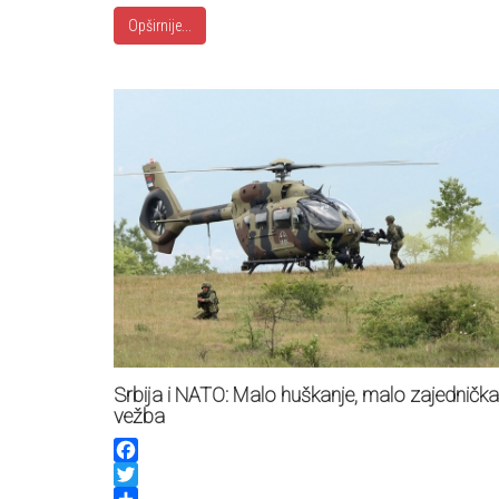
Opširnije...
Srbija i NATO: Malo huškanje, malo zajednička
vežba
Facebook
Twitter