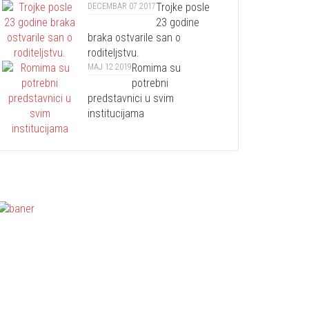
Trojke posle
DECEMBAR 07 2017
23 godine
braka ostvarile san o
roditeljstvu.
Romima su
MAJ 12 2019
potrebni
predstavnici u svim
institucijama