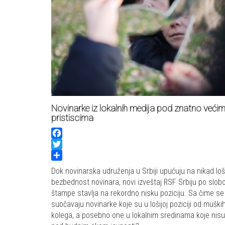
Novinarke iz lokalnih medija pod znatno veći
pristiscima
Facebook
Twitter
Share
Dok novinarska udruženja u Srbiji upućuju na nikad loš
bezbednost novinara, novi izveštaj RSF Srbiju po slob
štampe stavlja na rekordno nisku poziciju. Sa čime se
suočavaju novinarke koje su u lošijoj poziciji od muški
kolega, a posebno one u lokalnim sredinama koje nisu