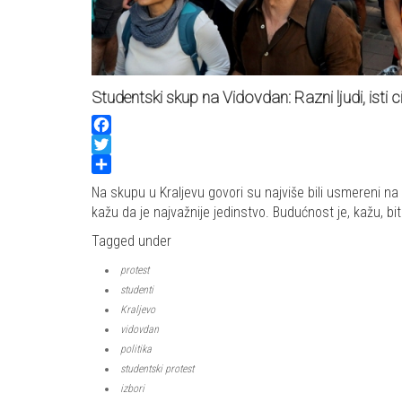
Studentski skup na Vidovdan: Razni ljudi, isti ci
Facebook
Twitter
Share
Na skupu u Kraljevu govori su najviše bili usmereni na K
kažu da je najvažnije jedinstvo. Budućnost je, kažu, bitn
Tagged under
protest
studenti
Kraljevo
vidovdan
politika
studentski protest
izbori