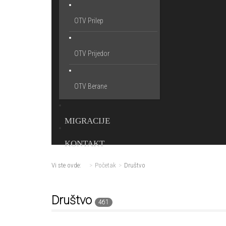
OTV Prilep
OTV Prijedor
OTV Berane
MIGRACIJE
KONTAKT
Vi ste ovde:
Početak
Društvo
Društvo
461