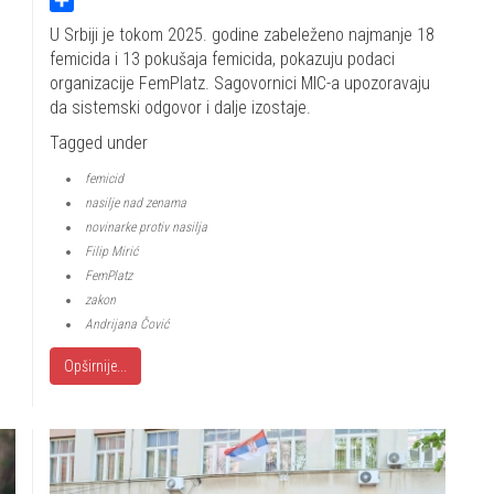
Share
U Srbiji je tokom 2025. godine zabeleženo najmanje 18
g
femicida i 13 pokušaja femicida, pokazuju podaci
organizacije FemPlatz. Sagovornici MIC-a upozoravaju
da sistemski odgovor i dalje izostaje.
Tagged under
femicid
nasilje nad zenama
novinarke protiv nasilja
Filip Mirić
FemPlatz
zakon
Andrijana Čović
Opširnije...