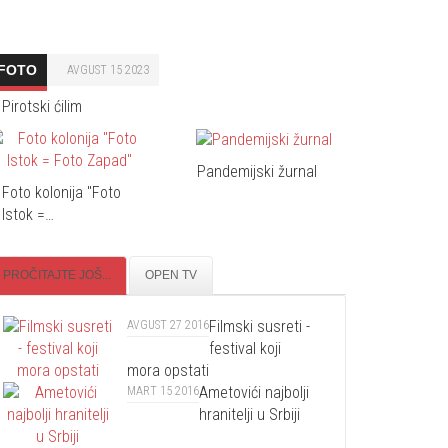
FOTO
AVGUST 15 2023
Pirotski ćilim
Pandemijski žurnal
Foto kolonija "Foto
Istok =…
PROČITAJTE JOŠ...
OPEN TV
Filmski susreti -
AVGUST 27 2016
festival koji
mora opstati
Ametovići najbolji
MART 15 2016
hranitelji u Srbiji