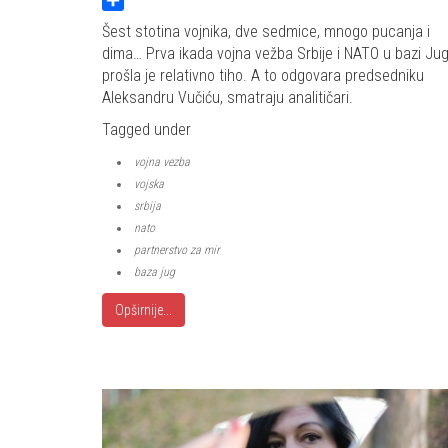
Share
Šest stotina vojnika, dve sedmice, mnogo pucanja i
dima… Prva ikada vojna vežba Srbije i NATO u bazi Ju
prošla je relativno tiho. A to odgovara predsedniku
Aleksandru Vučiću, smatraju analitičari.
Tagged under
vojna vezba
vojska
srbija
nato
partnerstvo za mir
baza jug
Opširnije...