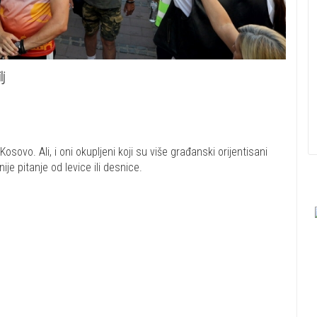
lj
osovo. Ali, i oni okupljeni koji su više građanski orijentisani
ije pitanje od levice ili desnice.