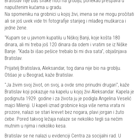
Bratislav nije baš svake noći na groblju, ponekad prespava u
napuštenim kućama u gradu.
Na spomeniku na grobnici u kojoj živi, imena se ne mogu pročitati
ali se još uvek vide tri fotografije starijeg i mlađeg muškarca i
jedne žene.
"Kupam se u javnom kupatilu u Niškoj Banji, koje košta 180
dinara, ali mi treba još 120 dinara da odem i vratim se iz Niške
Banje. “Kada bi išao pešice trebalo bi mi dva sata", objašnjava
Bratislav.
Prijatelj Bratislava, Aleksandar, tog dana nije bio na groblju.
Otišao je u Beograd, kaže Bratislav.
"Ja živim svoj život, on svoj, a ovde smo prinudni drugari", kaže
Bratislav koji pokazuje na kapelu u kojoj živi Aleksandar. Kapela je
podignuta 1929. godine i za života ju je podigla Angelina Veselić
majci Mileniji. U kapeli iznad grobnice koja više nema vrata ni
prozore, nalazi se stari krevet bez nogara, plavi jorgan i žuto
ćebe. Pored takvog ležaja nalaze se nekoliko tegli sa nečim
mutnim u njima i nekoliko kesa.
Bratislav se ne nalazi u evidenciji Centra za socijalni rad. U