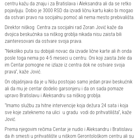
centru kažu da znaju i za Bratislava i Aleksandra ali da se retko
pojavljuju. Dobio je 3000 RSD da izvadi ličnu kartu kako bi mogao
da ostvari pravo na socijalnu pomoć ali nema mesto prebivališta.
Direktor niškog Centra za socijalni rad Zoran Jović kaže da
dvojica beskućnika sa niškog groblja nikada nisu zaista bili
zainteresovani da ostvare svoja prava.
"Nekoliko puta su dobijali novac da izvade lične karte ali ih onda
posle toga nema po 4-5 meseci u centru. Oni koji zaista žele da
im Centar pomogne ne izlaze iz centra dok ne ostvare svoja
prava", kaže Jović.
On objašnjava da je u Nišu postojao samo jedan pravi beskućnik
ali da mu je centar dodelio garsonjeru i da on sada pomaze
upravo Bratislavu i Aleksandru sa niškog groblja.
"Imamo službu za hitne intervencije koja dežura 24 sata i koja
sve koje zateknemo na ulici u gradu vodi do prihvatilišta", kaže
Jović.
Prema njegovim rečima Centar je nudio i Aleksandru i Bratislavu
da ih smesti u prihvatilište u niškom Gerontološkom centru ali su