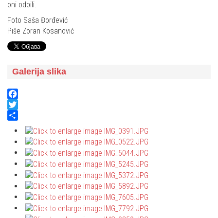
oni odbili.
Foto Saša Đorđević
Piše Zoran Kosanović
Galerija slika
Facebook
Twitter
Share