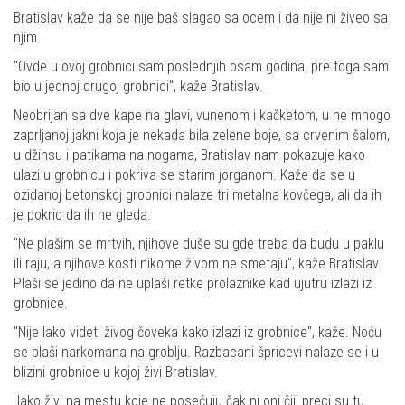
Bratislav kaže da se nije baš slagao sa ocem i da nije ni živeo sa
njim.
"Ovde u ovoj grobnici sam poslednjih osam godina, pre toga sam
bio u jednoj drugoj grobnici", kaže Bratislav.
Neobrijan sa dve kape na glavi, vunenom i kačketom, u ne mnogo
zaprljanoj jakni koja je nekada bila zelene boje, sa crvenim šalom,
u džinsu i patikama na nogama, Bratislav nam pokazuje kako
ulazi u grobnicu i pokriva se starim jorganom. Kaže da se u
ozidanoj betonskoj grobnici nalaze tri metalna kovčega, ali da ih
je pokrio da ih ne gleda.
"Ne plašim se mrtvih, njihove duše su gde treba da budu u paklu
ili raju, a njihove kosti nikome živom ne smetaju", kaže Bratislav.
Plaši se jedino da ne uplaši retke prolaznike kad ujutru izlazi iz
grobnice.
"Nije lako videti živog čoveka kako izlazi iz grobnice", kaže. Noću
se plaši narkomana na groblju. Razbacani špricevi nalaze se i u
blizini grobnice u kojoj živi Bratislav.
Iako živi na mestu koje ne posećuju čak ni oni čiji preci su tu