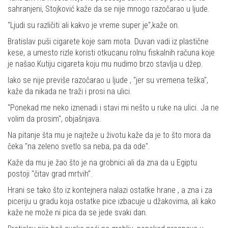
sahranjeni, Stojković kaže da se nije mnogo razočarao u ljude.
"Ljudi su različiti ali kakvo je vreme super je",kaže on.
Bratislav puši cigarete koje sam mota. Duvan vadi iz plastične
kese, a umesto rizle koristi otkucanu rolnu fiskalnih računa koje
je našao.Kutiju cigareta koju mu nudimo brzo stavlja u džep.
Iako se nije previše razočarao u ljude , "jer su vremena teška",
kaže da nikada ne traži i prosi na ulici.
"Ponekad me neko iznenadi i stavi mi nešto u ruke na ulici. Ja ne
volim da prosim", objašnjava.
Na pitanje šta mu je najteže u životu kaže da je to što mora da
čeka "na zeleno svetlo sa neba, pa da ode".
Kaže da mu je žao što je na grobnici ali da zna da u Egiptu
postoji "čitav grad mrtvih".
Hrani se tako što iz kontejnera nalazi ostatke hrane , a zna i za
piceriju u gradu koja ostatke pice izbacuje u džakovima, ali kako
kaže ne može ni pica da se jede svaki dan.