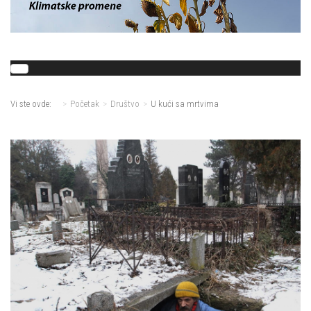
Vi ste ovde:
Početak
Društvo
U kući sa mrtvima