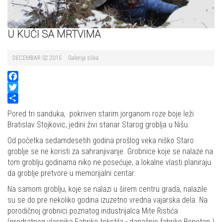
U KUĆI SA MRTVIMA
DECEMBAR 02 2015
Galerija slika
Facebook
Twitter
Share
Pored tri sanduka, pokriven starim jorganom roze boje leži
Bratislav Stojkovic, jedini živi stanar Starog groblja u Nišu.
Od početka sedamdesetih godina prošlog veka niško Staro
groblje se ne koristi za sahranjivanje. Grobnice koje se nalaze na
tom groblju godinama niko ne posećuje, a lokalne vlasti planiraju
da groblje pretvore u memorijalni centar.
Na samom groblju, koje se nalazi u širem centru grada, nalazile
su se do pre nekoliko godina izuzetno vredna vajarska dela. Na
porodičnoj grobnici poznatog industrijalca Mite Ristića
(predratnog vlasnika Fabrike tekstila - današnje fabrike Beneton )