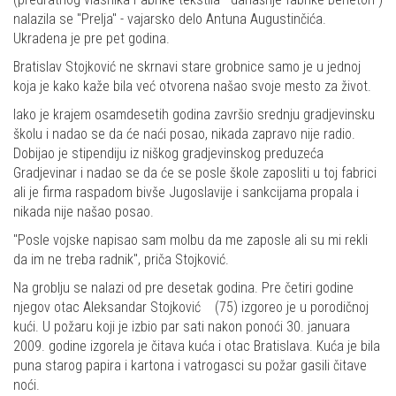
nalazila se "Prelja" - vajarsko delo Antuna Augustinčića.
Ukradena je pre pet godina.
Bratislav Stojković ne skrnavi stare grobnice samo je u jednoj
koja je kako kaže bila već otvorena našao svoje mesto za život.
Iako je krajem osamdesetih godina završio srednju gradjevinsku
školu i nadao se da će naći posao, nikada zapravo nije radio.
Dobijao je stipendiju iz niškog gradjevinskog preduzeća
Gradjevinar i nadao se da će se posle škole zaposliti u toj fabrici
ali je firma raspadom bivše Jugoslavije i sankcijama propala i
nikada nije našao posao.
"Posle vojske napisao sam molbu da me zaposle ali su mi rekli
da im ne treba radnik", priča Stojković.
Na groblju se nalazi od pre desetak godina. Pre četiri godine
njegov otac Aleksandar Stojković (75) izgoreo je u porodičnoj
kući. U požaru koji je izbio par sati nakon ponoći 30. januara
2009. godine izgorela je čitava kuća i otac Bratislava. Kuća je bila
puna starog papira i kartona i vatrogasci su požar gasili čitave
noći.