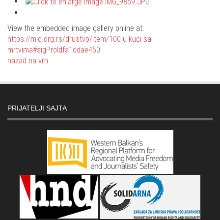
View the embedded image gallery online at:
https://mic.org.rs/drustvo/item/100-u-kuci-sa-
mrtvima#sigProIdfa1ddae450
nazad na vrh
PRIJATELJI SAJTA