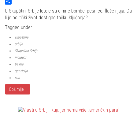
Twitter
Share
U Skupštini Srbije letele su dimne bombe, pesnice, flaše i jaja. Da
li je politički život dostigao tačku ključanja?
Tagged under
skupština
srbija
Skupstina Srbije
incident
baklje
opozicija
sns
Opširnije...