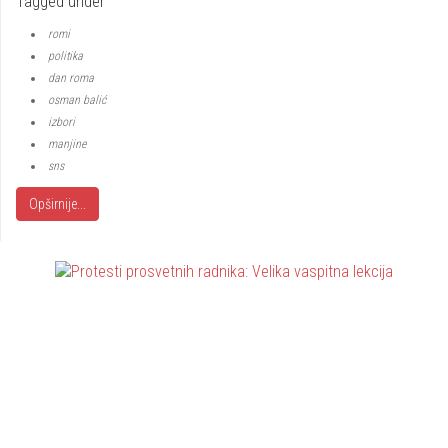
Tagged under
romi
politika
dan roma
osman balić
izbori
manjine
sns
Opširnije...