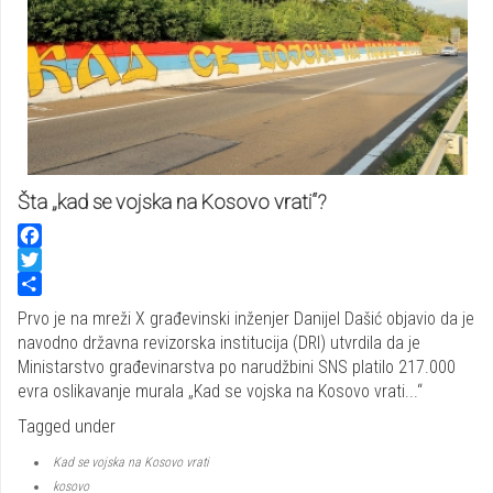
Šta „kad se vojska na Kosovo vrati“?
Facebook
Twitter
Share
Prvo je na mreži X građevinski inženjer Danijel Dašić objavio da je
navodno državna revizorska institucija (DRI) utvrdila da je
Ministarstvo građevinarstva po narudžbini SNS platilo 217.000
evra oslikavanje murala „Kad se vojska na Kosovo vrati...“
Tagged under
Kad se vojska na Kosovo vrati
kosovo