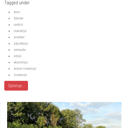
Tagged under
leoni
fabrike
radnici
industrija
sindikat
otpuštanja
nemacka
srbija
ekonomija
strane investicije
investicije
Opširnije...