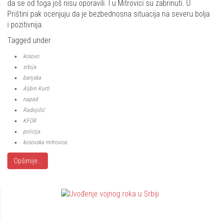
da se od toga još nisu oporavili. I u Mitrovici su zabrinuti. U
Prištini pak ocenjuju da je bezbednosna situacija na severu bolja
i pozitivnija.
Tagged under
kosovo
srbija
banjska
Aljbin Kurti
napad
Radojičić
KFOR
policija
kosovska mitrovica
Opširnije...