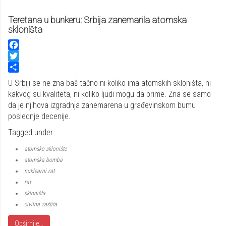
Teretana u bunkeru: Srbija zanemarila atomska
skloništa
Facebook
Twitter
Share
U Srbiji se ne zna baš tačno ni koliko ima atomskih skloništa, ni
kakvog su kvaliteta, ni koliko ljudi mogu da prime. Zna se samo
da je njihova izgradnja zanemarena u građevinskom bumu
poslednje decenije.
Tagged under
atomsko sklonište
atomska bomba
nuklearni rat
rat
skloništa
civilna zaštita
Opširnije...