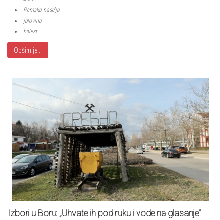
Romska naselja
jalovina
bolest
Opširnije...
Izbori u Boru: „Uhvate ih pod ruku i vode na glasanje“