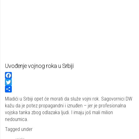
Uvođenje vojnog roka u Srbiji
Facebook
Twitter
Share
Mladići u Srbiji opet će morati da služe vojni rok. Sagovornici DW
kažu da je potez propagandni i iznuđen – jer je profesionalna
vojska tanka zbog odlazaka ljudi. I imaju još mali milion
nedoumica.
Tagged under