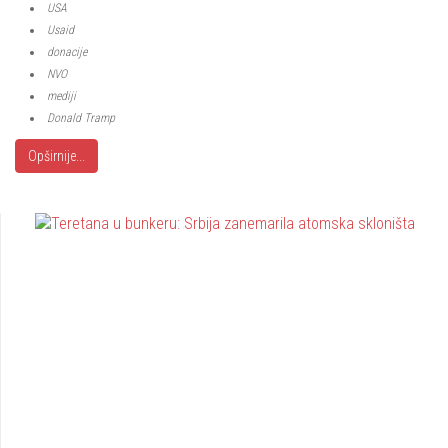
USA
Usaid
donacije
NVO
mediji
Donald Tramp
Opširnije...