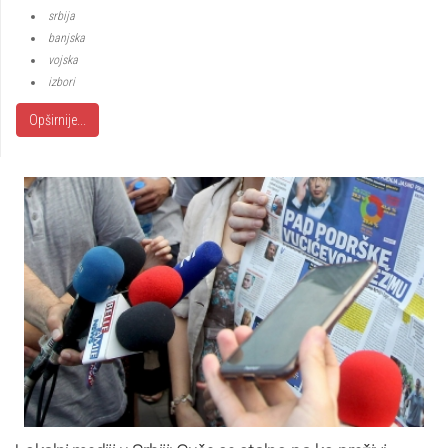
srbija
banjska
vojska
izbori
Opširnije...