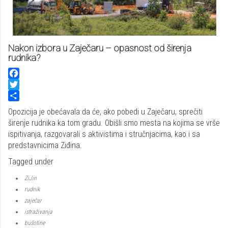
Nakon izbora u Zaječaru – opasnost od širenja
rudnika?
Facebook
Twitter
Share
Opozicija je obećavala da će, ako pobedi u Zaječaru, sprečiti
širenje rudnika ka tom gradu. Obišli smo mesta na kojima se vrše
ispitivanja, razgovarali s aktivistima i stručnjacima, kao i sa
predstavnicima Ziđina.
Tagged under
ZiJin
rudnik
zaječar
istraživanja
bušotine