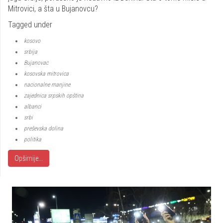
Mitrovici, a šta u Bujanovcu?
Tagged under
kosovo
srbija
Bujanovac
kosovska mitrovica
nacionalne manjine
zajednica srpskih opština
albanci
srbi
preševska dolina
politika
Opširnije...