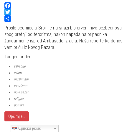
Facebook
Twitter
Share
Prošle sedmice u Srbiji je na snazi bio crveni nivo bezbednosti
zbog pretnji od terorizma, nakon napada na pripadnika
žandarmerije ispred Ambasade Izraela. Naša reporterka donosi
vam priču iz Novog Pazara.
Tagged under
vehabije
islam
muslimani
terorizam
novi pazar
religija
politika
Opširnije...
Српски језик