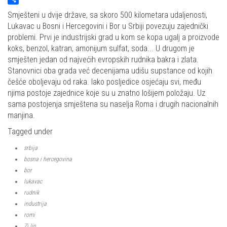
Share
Smješteni u dvije države, sa skoro 500 kilometara udaljenosti,
Lukavac u Bosni i Hercegovini i Bor u Srbiji povezuju zajednički
problemi. Prvi je industrijski grad u kom se kopa ugalj a proizvode
koks, benzol, katran, amonijum sulfat, soda... U drugom je
smješten jedan od najvećih evropskih rudnika bakra i zlata.
Stanovnici oba grada već decenijama udišu supstance od kojih
češće oboljevaju od raka. Iako posljedice osjećaju svi, među
njima postoje zajednice koje su u znatno lošijem položaju. Uz
sama postojenja smještena su naselja Roma i drugih nacionalnih
manjina.
Tagged under
srbija
bosna i hercegovina
bor
lukavac
rudnik
industrija
romi
ZiJin