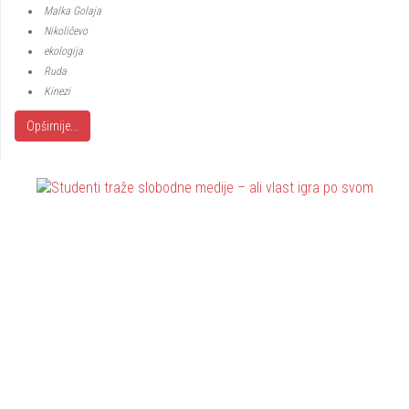
Malka Golaja
Nikoličevo
ekologija
Ruda
Kinezi
Opširnije...