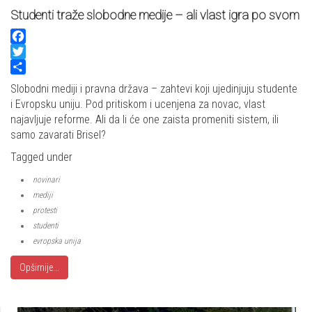
Studenti traže slobodne medije – ali vlast igra po svom
Facebook
Twitter
Share
Slobodni mediji i pravna država – zahtevi koji ujedinjuju studente
i Evropsku uniju. Pod pritiskom i ucenjena za novac, vlast
najavljuje reforme. Ali da li će one zaista promeniti sistem, ili
samo zavarati Brisel?
Tagged under
novinari
mediji
protesti
studenti
evropska unija
Opširnije...