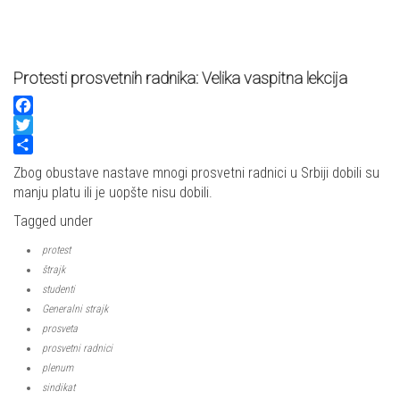
Protesti prosvetnih radnika: Velika vaspitna lekcija
Facebook
Twitter
Share
Zbog obustave nastave mnogi prosvetni radnici u Srbiji dobili su
manju platu ili je uopšte nisu dobili.
Tagged under
protest
štrajk
studenti
Generalni strajk
prosveta
prosvetni radnici
plenum
sindikat