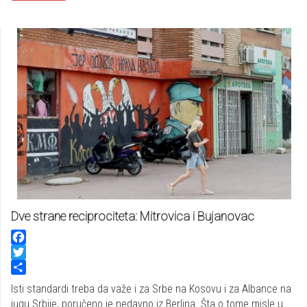
Dve strane reciprociteta: Mitrovica i Bujanovac
Facebook
Twitter
Share
Isti standardi treba da važe i za Srbe na Kosovu i za Albance na
jugu Srbije, poručeno je nedavno iz Berlina. Šta o tome misle u