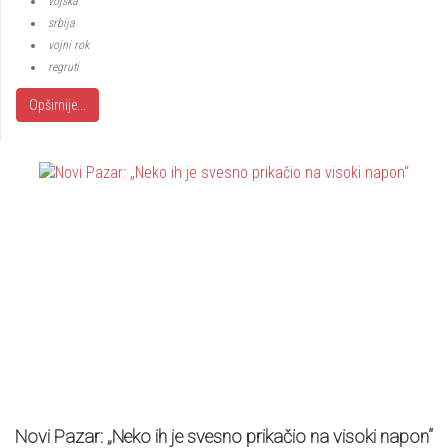
vojska
srbija
vojni rok
regruti
Opširnije...
Novi Pazar: „Neko ih je svesno prikačio na visoki napon“