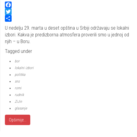
Facebook
Twitter
Share
U nedelju 29. marta u deset opština u Srbiji održavaju se lokalni
izbori. Kakva je predizborna atmosfera proverili smo u jednoj od
njih – u Boru.
Tagged under
bor
lokalni izbori
politika
sns
romi
rudnik
ZiJin
glasanje
Opširnije...