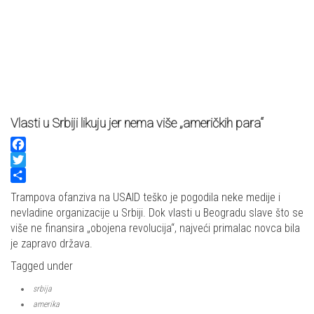
Vlasti u Srbiji likuju jer nema više „američkih para“
Facebook
Twitter
Share
Trampova ofanziva na USAID teško je pogodila neke medije i
nevladine organizacije u Srbiji. Dok vlasti u Beogradu slave što se
više ne finansira „obojena revolucija“, najveći primalac novca bila
je zapravo država.
Tagged under
srbija
amerika