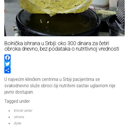
Bolnička ishrana u Srbiji: oko 300 dinara za četiri
obroka dnevno, bez podataka o nutritivnoj vrednosti
Facebook
Twitter
Share
U najvećim kliničkim centrima u Srbiji pacijentima se
svakodnevno služe obroci čiji nutritivni sastav uglavnom nije
javno dostupan.
Tagged under
klinicki centar
ishrana
dijeta