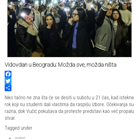
Vidovdan u Beogradu: Možda sve, možda ništa
Facebook
Twitter
Share
Niko tačno ne zna šta će se desiti u subotu u 21 čas, kad istekne
rok koji su studenti dali vlastima da raspišu izbore. Očekivanja su
razna, dok Vučić pokušava da proteste predstavi kao već propalu
stvar.
Tagged under
protest