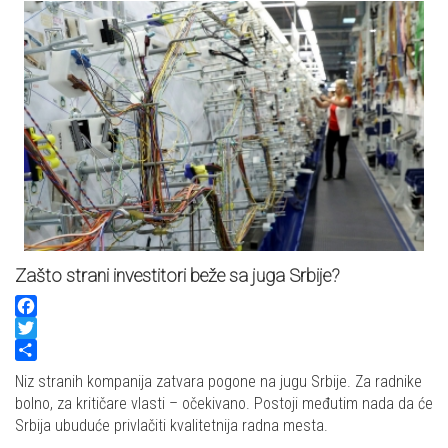
Zašto strani investitori beže sa juga Srbije?
Facebook
Twitter
Share
Niz stranih kompanija zatvara pogone na jugu Srbije. Za radnike
bolno, za kritičare vlasti – očekivano. Postoji međutim nada da će
Srbija ubuduće privlačiti kvalitetnija radna mesta.