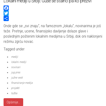
Lokalni mediji u Srbiji: Guše se stalno pa ko preživi
Facebook
Twitter
Share
Onde gde se „svi znaju“, na famoznom „lokalu“, novinarima je još
teže. Pretnje, ucene, finansijsko davljenje dolaze glave i
poslednjim poštenim lokalnim medijima u Srbiji, dok oni naklonjeni
režimu zgrću novac.
Tagged under
mediji
lokalni mediji
novinari
jug pres
južne vesti
finansiranje medija
projekti
tužba
Opširnije...