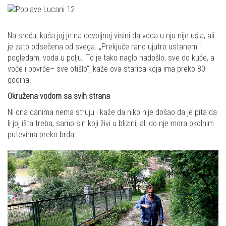
Na sreću, kuća joj je na dovoljnoj visini da voda u nju nije ušla, ali
je zato odsečena od svega. „Prekjuče rano ujutro ustanem i
pogledam, voda u polju. To je tako naglo nadošlo, sve do kuće, a
voće i povrće– sve otišlo“, kaže ova starica koja ima preko 80
godina.
Okružena vodom sa svih strana
Ni ona danima nema struju i kaže da niko nije došao da je pita da
li joj išta treba, samo sin koji živi u blizini, ali do nje mora okolnim
putevima preko brda.