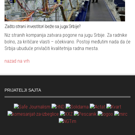
Zašto strani investitori beže sa juga Srbije?
Niz stranih kompanija zatvara pogone na jugu Srbije. Za radnike
bolno, za kritičare vlasti – očekivano. Postoji međutim nada da će
Srbija ubuduće privlačiti kvalitetnija radna mesta.
nazad na vrh
PRIJATELJI SAJTA