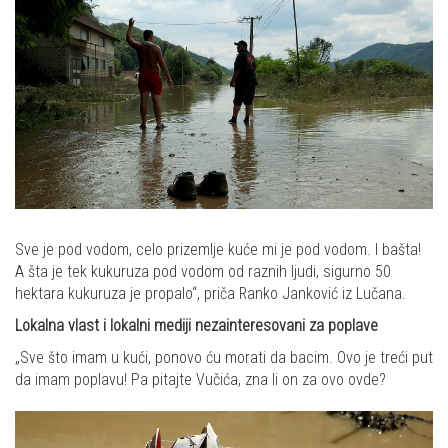
Sve je pod vodom, celo prizemlje kuće mi je pod vodom. I bašta!
A šta je tek kukuruza pod vodom od raznih ljudi, sigurno 50
hektara kukuruza je propalo“, priča Ranko Janković iz Lučana.
Lokalna vlast i lokalni mediji nezainteresovani za poplave
„Sve što imam u kući, ponovo ću morati da bacim. Ovo je treći put
da imam poplavu! Pa pitajte Vučića, zna li on za ovo ovde?