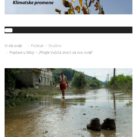
Vi ste ovde:
Početak
Društvo
Poplave u Srbiji – „Pitajte Vučića zna li za ovo ovde“