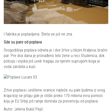
I fabrika je poplavljena. Šteta se još ne zna.
Gde su pare od poplava
Ovogodišnja poplava odnela je i dve žrtve u blizini Kraljeva, bračni
par. Pre dva dana je pronađeno telo žene u reci Studenica, dok
policija i vojska još uvek tragaju za njenim suprugom koga je
voda zarobila u kući.
Žrtve poplava i uništene oranice najteže su pale ljudima iz ovog
kraja koji se pitaju gde je otišlo preko 170 miliona evra pomoći
koju je EU Srbiji još ranije donirala za prevenciju od poplava.
Autor: Jelena Đukić Pejić