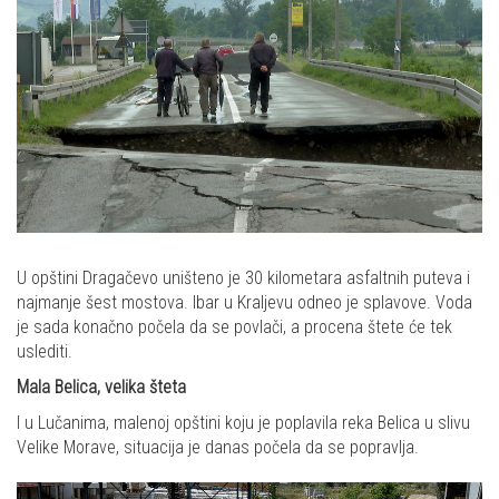
U opštini Dragačevo uništeno je 30 kilometara asfaltnih puteva i
najmanje šest mostova. Ibar u Kraljevu odneo je splavove. Voda
je sada konačno počela da se povlači, a procena štete će tek
uslediti.
Mala Belica, velika šteta
I u Lučanima, malenoj opštini koju je poplavila reka Belica u slivu
Velike Morave, situacija je danas počela da se popravlja.