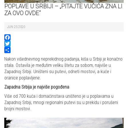
POPLAVE U SRBIJI – „PITAJTE VUČIĆA ZNA LI
ZA OVO OVDE“
JUN 25 2020
Facebook
Twitter
Share
Nakon višednevnog neprekidnog padanja, kiša u Srbiji je konačno
stala. Ostavila je međutim veliku štetu za sobom, najviše u
Zapadnoj Srbiji. Uništeni su putevi, odneti mostovi, a kuće i
oranice poplavljene.
Zapadna Srbija je najviše pogođena
Više od 700 kuća i domaćinstava uništeno je u poplavama u
Zapadnoj Srbiji, mnogi regionalni putevi su u prekidu i porušeni
brojni mostovi.