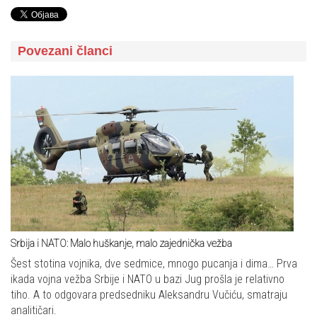
Povezani članci
Srbija i NATO: Malo huškanje, malo zajednička vežba
Šest stotina vojnika, dve sedmice, mnogo pucanja i dima… Prva
ikada vojna vežba Srbije i NATO u bazi Jug prošla je relativno
tiho. A to odgovara predsedniku Aleksandru Vučiću, smatraju
analitičari.