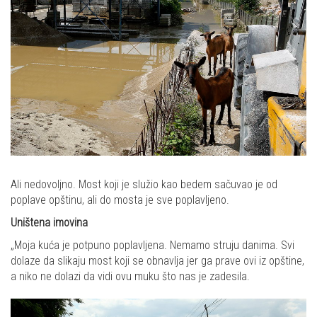
Ali nedovoljno. Most koji je služio kao bedem sačuvao je od
poplave opštinu, ali do mosta je sve poplavljeno.
Uništena imovina
„Moja kuća je potpuno poplavljena. Nemamo struju danima. Svi
dolaze da slikaju most koji se obnavlja jer ga prave ovi iz opštine,
a niko ne dolazi da vidi ovu muku što nas je zadesila.