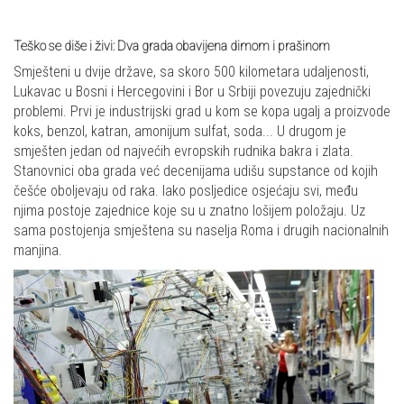
Teško se diše i živi: Dva grada obavijena dimom i prašinom
Smješteni u dvije države, sa skoro 500 kilometara udaljenosti,
Lukavac u Bosni i Hercegovini i Bor u Srbiji povezuju zajednički
problemi. Prvi je industrijski grad u kom se kopa ugalj a proizvode
koks, benzol, katran, amonijum sulfat, soda... U drugom je
smješten jedan od najvećih evropskih rudnika bakra i zlata.
Stanovnici oba grada već decenijama udišu supstance od kojih
češće oboljevaju od raka. Iako posljedice osjećaju svi, među
njima postoje zajednice koje su u znatno lošijem položaju. Uz
sama postojenja smještena su naselja Roma i drugih nacionalnih
manjina.