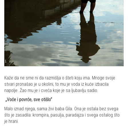
Kaže da ne sme ni da razmišlja o šteti koju ima. Mnoge svoje
stvari pronašao je u okolini, to mu je voda iz kuće izbacila
napolje. Žao mu je i cveća koje je sa ljubavlju sadio.
„Voće i povrće, sve otišlo“
Malo iznad njega, sama živi baba Gila. Ona je ostala bez svega
što je zasadila: krompira, pasulja, paradajza i svega ostalog što
je hrani.