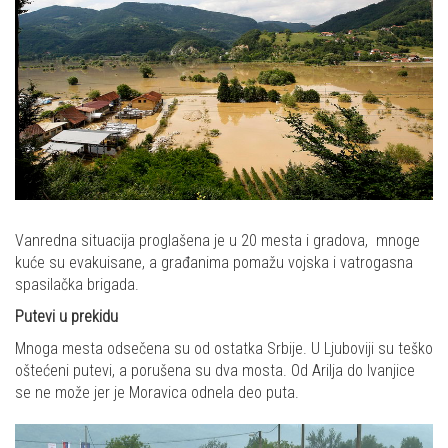
Vanredna situacija proglašena je u 20 mesta i gradova, mnoge
kuće su evakuisane, a građanima pomažu vojska i vatrogasna
spasilačka brigada.
Putevi u prekidu
Mnoga mesta odsečena su od ostatka Srbije. U Ljuboviji su teško
oštećeni putevi, a porušena su dva mosta. Od Arilja do Ivanjice
se ne može jer je Moravica odnela deo puta.