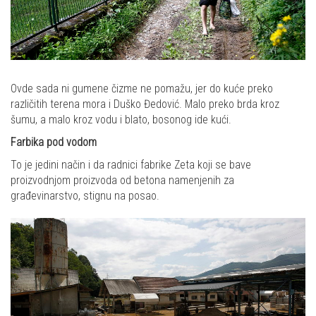
Ovde sada ni gumene čizme ne pomažu, jer do kuće preko
različitih terena mora i Duško Đedović. Malo preko brda kroz
šumu, a malo kroz vodu i blato, bosonog ide kući.
Farbika pod vodom
To je jedini način i da radnici fabrike Zeta koji se bave
proizvodnjom proizvoda od betona namenjenih za
građevinarstvo, stignu na posao.