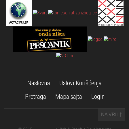
Naslovna
Uslovi Korišćenja
Pretraga
Mapa sajta
Login
NA VRH