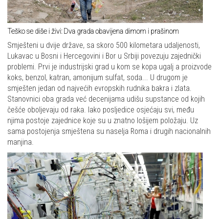
Teško se diše i živi: Dva grada obavijena dimom i prašinom
Smješteni u dvije države, sa skoro 500 kilometara udaljenosti,
Lukavac u Bosni i Hercegovini i Bor u Srbiji povezuju zajednički
problemi. Prvi je industrijski grad u kom se kopa ugalj a proizvode
koks, benzol, katran, amonijum sulfat, soda... U drugom je
smješten jedan od najvećih evropskih rudnika bakra i zlata.
Stanovnici oba grada već decenijama udišu supstance od kojih
češće oboljevaju od raka. Iako posljedice osjećaju svi, među
njima postoje zajednice koje su u znatno lošijem položaju. Uz
sama postojenja smještena su naselja Roma i drugih nacionalnih
manjina.