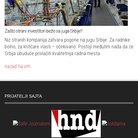
Zašto strani investitori beže sa juga Srbije?
Niz stranih kompanija zatvara pogone na jugu Srbije. Za radnike
bolno, za kritičare vlasti – očekivano. Postoji međutim nada da će
Srbija ubuduće privlačiti kvalitetnija radna mesta.
nazad na vrh
PRIJATELJI SAJTA