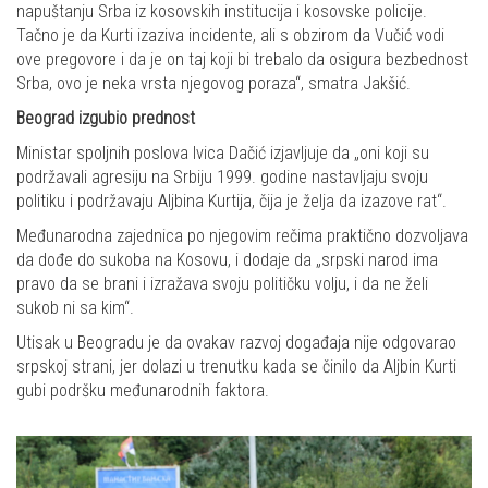
napuštanju Srba iz kosovskih institucija i kosovske policije.
Tačno je da Kurti izaziva incidente, ali s obzirom da Vučić vodi
ove pregovore i da je on taj koji bi trebalo da osigura bezbednost
Srba, ovo je neka vrsta njegovog poraza“, smatra Jakšić.
Beograd izgubio prednost
Ministar spoljnih poslova Ivica Dačić izjavljuje da „oni koji su
podržavali agresiju na Srbiju 1999. godine nastavljaju svoju
politiku i podržavaju Aljbina Kurtija, čija je želja da izazove rat“.
Međunarodna zajednica po njegovim rečima praktično dozvoljava
da dođe do sukoba na Kosovu, i dodaje da „srpski narod ima
pravo da se brani i izražava svoju političku volju, i da ne želi
sukob ni sa kim“.
Utisak u Beogradu je da ovakav razvoj događaja nije odgovarao
srpskoj strani, jer dolazi u trenutku kada se činilo da Aljbin Kurti
gubi podršku međunarodnih faktora.