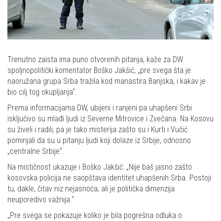
Trenutno zaista ima puno otvorenih pitanja, kaže za DW
spoljnopolitički komentator Boško Jakšić, „pre svega šta je
naoružana grupa Srba tražila kod manastira Banjska, i kakav je
bio cilj tog okupljanja“.
Prema informacijama DW, ubijeni i ranjeni pa uhapšeni Srbi
isključivo su mlađi ljudi iz Severne Mitrovice i Zvečana. Na Kosovu
su živeli i radili, pa je tako misterija zašto su i Kurti i Vučić
pominjali da su u pitanju ljudi koji dolaze iz Srbije, odnosno
„centralne Srbije“.
Na mističnost ukazuje i Boško Jakšić: „Nije baš jasno zašto
kosovska policija ne saopštava identitet uhapšenih Srba. Postoji
tu, dakle, čitav niz nejasnoća, ali je politička dimenzija
neuporedivo važnija.“
„Pre svega se pokazuje koliko je bila pogrešna odluka o