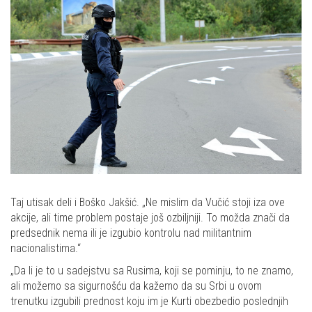
Taj utisak deli i Boško Jakšić. „Ne mislim da Vučić stoji iza ove
akcije, ali time problem postaje još ozbiljniji. To možda znači da
predsednik nema ili je izgubio kontrolu nad militantnim
nacionalistima.“
„Da li je to u sadejstvu sa Rusima, koji se pominju, to ne znamo,
ali možemo sa sigurnošću da kažemo da su Srbi u ovom
trenutku izgubili prednost koju im je Kurti obezbedio poslednjih