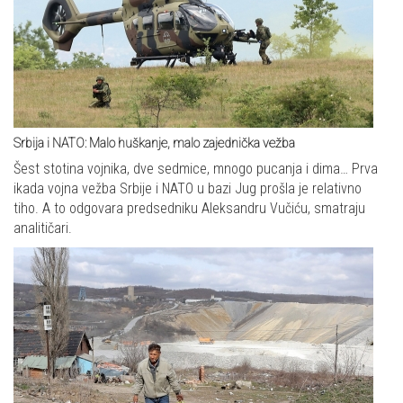
Srbija i NATO: Malo huškanje, malo zajednička vežba
Šest stotina vojnika, dve sedmice, mnogo pucanja i dima… Prva
ikada vojna vežba Srbije i NATO u bazi Jug prošla je relativno
tiho. A to odgovara predsedniku Aleksandru Vučiću, smatraju
analitičari.