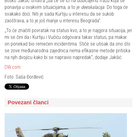
Boško Jakšić smatra „da će se ići na uobičajenu frazu koja se
ponavlja u ovakvim situacijama, a to je
deeskalacija
. Do toga će
svakako doći. Niti je sada Kurtiju u interesu da se sukob
zaoštrava, a to je još manje u interesu Beograda“.
„To će značiti povratak na status kvo, a to je najgora situacija, jer
mi se čini da i Kurtiju i Vučiću odgovara takav status, pa makar
on ponekad bio remećen incidentima. Stiče se utisak da ono što
se zove međunarodna zajednica nema efikasne metode pritiska
na njih dvojicu kako bi se napravio napredak“, dodaje Jakšić.
DW.com
Foto: Saša Đorđević
Povezani članci