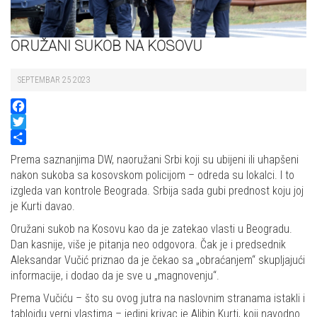
ORUŽANI SUKOB NA KOSOVU
SEPTEMBAR 25 2023
Facebook
Twitter
Share
Prema saznanjima DW, naoružani Srbi koji su ubijeni ili uhapšeni
nakon sukoba sa kosovskom policijom – odreda su lokalci. I to
izgleda van kontrole Beograda. Srbija sada gubi prednost koju joj
je Kurti davao.
Oružani sukob na Kosovu kao da je zatekao vlasti u Beogradu.
Dan kasnije, više je pitanja neo odgovora. Čak je i predsednik
Aleksandar Vučić priznao da je čekao sa „obraćanjem“ skupljajući
informacije, i dodao da je sve u „magnovenju“.
Prema Vučiću – što su ovog jutra na naslovnim stranama istakli i
tabloidu verni vlastima – jedini krivac je Aljbin Kurti, koji navodno