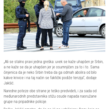
„Ali se stalno pravi jedna greška: uvek se kaže uhapšen je Srbin,
a ne kaže se da je uhapšen jer je osumnjičen za to i to. Sama
činjenica da je neko Srbin treba da ga odmah abolira od bilo
kakve krivice i na taj način se faktički podiže tenzija“, dodaje
Jakšić.
Naredne poteze obe strane je teško predvideti, i za sada od
međunarodnih predstavnika stižu osude napada naoružane
grupe na pripadnike policije.