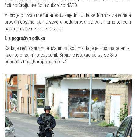
želi da Srbiju uvuče u sukob sa NATO.
Vučić je pozvao međunarodnu zajednicu da se formira Zajednica
srpskih opština, da na severu budu srpski policajci, jer je to jedini
način da više ne bude sukoba.
Niz pogrešnih odluka
Kada je reč o samim oružanim sukobima, koje je Priština ocenila
kao „terorizam“, predsednik Srbije je istakao da su se Srbi
pobunili zbog „Kurtijevog terora“.