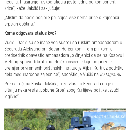
nedelja. Plasiranje ruskog uticaja jeste jedna od komponenti
krize“, kaže Jakšić i zaključuje:
„Mislim da posle pogibije policajca više nema priče o Zajednici
srpskih opština.“
Kome odgovara status kvo?
Vučić i Dačić su se inače već susreli sa ruskim ambasadorom u
Beogradu Aleksandrom Bocan-Harčenkom. Tom prilikom je
predsednik obavestio ambasadora „o činjenici da se na Kosovu i
Metohiji sprovodi brutalno etničko čišćenje koje organizuje
premijer privremenih prištinskih institucija Aljbin Kurti uz podršku
dela međunarodne zajednice“, saopštio je Vučić na
Instagramu
.
Prema rečima Boška Jakšića, teza vlasti u Beogradu da je u
pitanju neka vrsta „pobune Srba“ zbog Kurtijeve politike „zvuči
logično“.