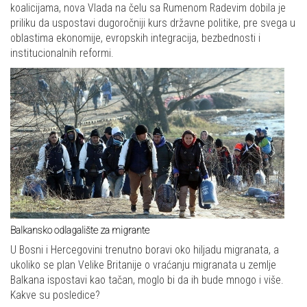
koalicijama, nova Vlada na čelu sa Rumenom Radevim dobila je
priliku da uspostavi dugoročniji kurs državne politike, pre svega u
oblastima ekonomije, evropskih integracija, bezbednosti i
institucionalnih reformi.
Balkansko odlagalište za migrante
U Bosni i Hercegovini trenutno boravi oko hiljadu migranata, a
ukoliko se plan Velike Britanije o vraćanju migranata u zemlje
Balkana ispostavi kao tačan, moglo bi da ih bude mnogo i više.
Kakve su posledice?