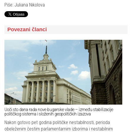
Piše: Juliana Nikolova
Povezani članci
Uoči sto dana rada nove bugarske vlade – između stabilizacije
političkog sistema i složenih geopolitičkih izazova
Nakon gotovo pet godina političke nestabilnosti, perioda
obeleženim čestim parlamentarnim izborima i nestabilnim