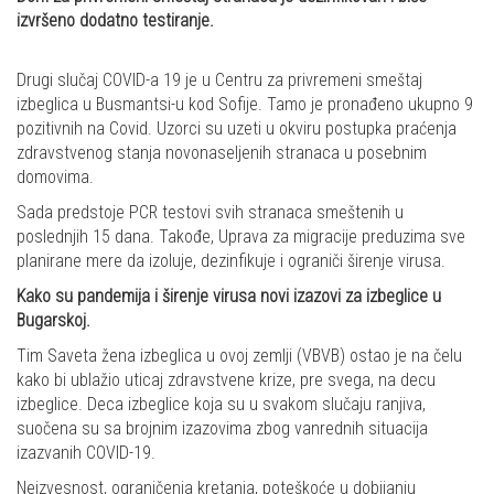
izvršeno dodatno testiranje.
Drugi slučaj COVID-a 19 je u Centru za privremeni smeštaj
izbeglica u Busmantsi-u kod Sofije. Tamo je pronađeno ukupno 9
pozitivnih na Covid. Uzorci su uzeti u okviru postupka praćenja
zdravstvenog stanja novonaseljenih stranaca u posebnim
domovima.
Sada predstoje PCR testovi svih stranaca smeštenih u
poslednjih 15 dana. Takođe, Uprava za migracije preduzima sve
planirane mere da izoluje, dezinfikuje i ograniči širenje virusa.
Kako su pandemija i širenje virusa novi izazovi za izbeglice u
Bugarskoj.
Tim Saveta žena izbeglica u ovoj zemlji (VBVB) ostao je na čelu
kako bi ublažio uticaj zdravstvene krize, pre svega, na decu
izbeglice. Deca izbeglice koja su u svakom slučaju ranjiva,
suočena su sa brojnim izazovima zbog vanrednih situacija
izazvanih COVID-19.
Neizvesnost, ograničenja kretanja, poteškoće u dobijanju