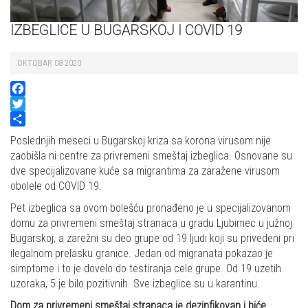
IZBEGLICE U BUGARSKOJ I COVID 19
OKTOBAR 08 2020
Facebook
Twitter
Share
Poslednjih meseci u Bugarskoj kriza sa korona virusom nije
zaobišla ni centre za privremeni smeštaj izbeglica. Osnovane su
dve specijalizovane kuće sa migrantima za zaražene virusom
obolele od COVID 19.
Pet izbeglica sa ovom bolešću pronađeno je u specijalizovanom
domu za privremeni smeštaj stranaca u gradu Ljubimec u južnoj
Bugarskoj, a zarežni su deo grupe od 19 ljudi koji su privedeni pri
ilegalnom prelasku granice. Jedan od migranata pokazao je
simptome i to je dovelo do testiranja cele grupe. Od 19 uzetih
uzoraka, 5 je bilo pozitivnih. Sve izbeglice su u karantinu.
Dom za privremeni smeštaj stranaca je dezinfikovan i biće