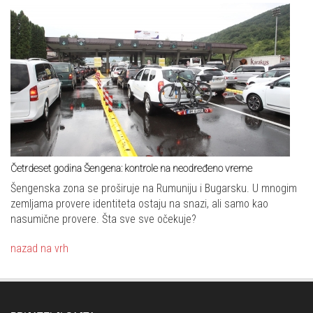
Četrdeset godina Šengena: kontrole na neodređeno vreme
Šengenska zona se proširuje na Rumuniju i Bugarsku. U mnogim
zemljama provere identiteta ostaju na snazi, ali samo kao
nasumične provere. Šta sve sve očekuje?
nazad na vrh