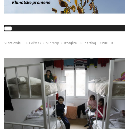
Vi ste ovde:
Početak
Migracije
Izbeglice u Bugarskoj i COVID 19