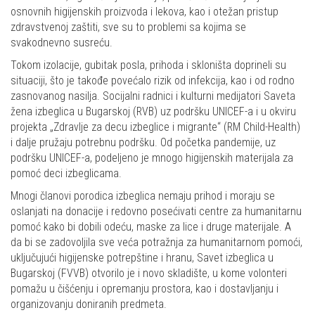
osnovnih higijenskih proizvoda i lekova, kao i otežan pristup
zdravstvenoj zaštiti, sve su to problemi sa kojima se
svakodnevno susreću.
Tokom izolacije, gubitak posla, prihoda i skloništa doprineli su
situaciji, što je takođe povećalo rizik od infekcija, kao i od rodno
zasnovanog nasilja. Socijalni radnici i kulturni medijatori Saveta
žena izbeglica u Bugarskoj (RVB) uz podršku UNICEF-a i u okviru
projekta „Zdravlje za decu izbeglice i migrante“ (RM Child-Health)
i dalje pružaju potrebnu podršku. Od početka pandemije, uz
podršku UNICEF-a, podeljeno je mnogo higijenskih materijala za
pomoć deci izbeglicama.
Mnogi članovi porodica izbeglica nemaju prihod i moraju se
oslanjati na donacije i redovno posećivati centre za humanitarnu
pomoć kako bi dobili odeću, maske za lice i druge materijale. A
da bi se zadovoljila sve veća potražnja za humanitarnom pomoći,
uključujući higijenske potrepštine i hranu, Savet izbeglica u
Bugarskoj (FVVB) otvorilo je i novo skladište, u kome volonteri
pomažu u čišćenju i opremanju prostora, kao i dostavljanju i
organizovanju doniranih predmeta.