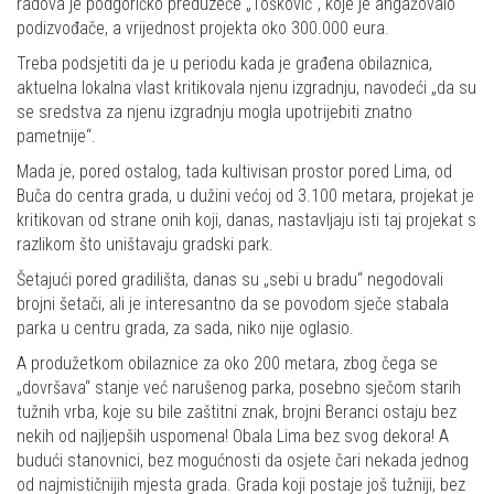
radova je podgoričko preduzeće „Tošković“, koje je angažovalo
podizvođače, a vrijednost projekta oko 300.000 eura.
Treba podsjetiti da je u periodu kada je građena obilaznica,
aktuelna lokalna vlast kritikovala njenu izgradnju, navodeći „da su
se sredstva za njenu izgradnju mogla upotrijebiti znatno
pametnije“.
Mada je, pored ostalog, tada kultivisan prostor pored Lima, od
Buča do centra grada, u dužini većoj od 3.100 metara, projekat je
kritikovan od strane onih koji, danas, nastavljaju isti taj projekat s
razlikom što uništavaju gradski park.
Šetajući pored gradilišta, danas su „sebi u bradu“ negodovali
brojni šetači, ali je interesantno da se povodom sječe stabala
parka u centru grada, za sada, niko nije oglasio.
A produžetkom obilaznice za oko 200 metara, zbog čega se
„dovršava“ stanje već narušenog parka, posebno sječom starih
tužnih vrba, koje su bile zaštitni znak, brojni Beranci ostaju bez
nekih od najljepših uspomena! Obala Lima bez svog dekora! A
budući stanovnici, bez mogućnosti da osjete čari nekada jednog
od najmističnijih mjesta grada. Grada koji postaje još tužniji, bez