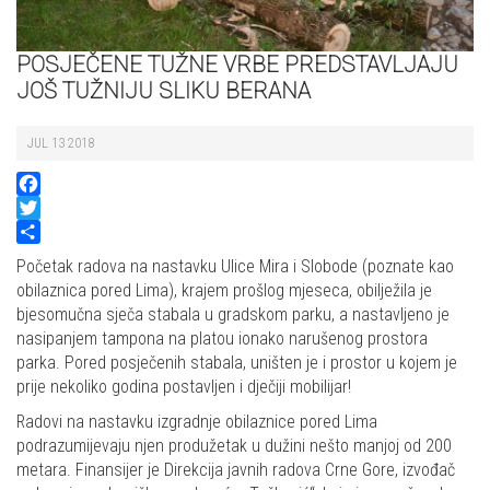
POSJEČENE TUŽNE VRBE PREDSTAVLJAJU
JOŠ TUŽNIJU SLIKU BERANA
JUL 13 2018
Facebook
Twitter
Share
Početak radova na nastavku Ulice Mira i Slobode (poznate kao
obilaznica pored Lima), krajem prošlog mjeseca, obilježila je
bjesomučna sječa stabala u gradskom parku, a nastavljeno je
nasipanjem tampona na platou ionako narušenog prostora
parka. Pored posječenih stabala, uništen je i prostor u kojem je
prije nekoliko godina postavljen i dječiji mobilijar!
Radovi na nastavku izgradnje obilaznice pored Lima
podrazumijevaju njen produžetak u dužini nešto manjoj od 200
metara. Finansijer je Direkcija javnih radova Crne Gore, izvođač