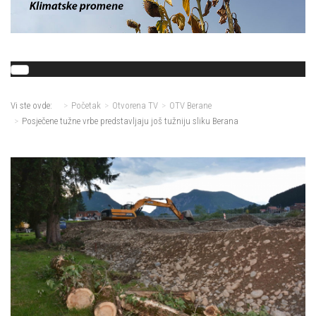
Vi ste ovde:
Početak
Otvorena TV
OTV Berane
Posječene tužne vrbe predstavljaju još tužniju sliku Berana