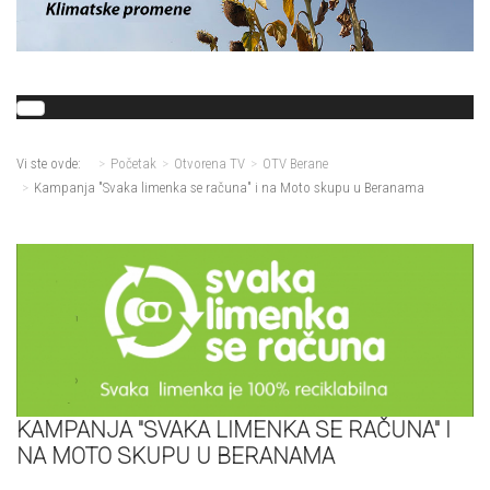
Vi ste ovde:
Početak
Otvorena TV
OTV Berane
Kampanja "Svaka limenka se računa" i na Moto skupu u Beranama
KAMPANJA "SVAKA LIMENKA SE RAČUNA" I
NA MOTO SKUPU U BERANAMA