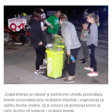
„Svaka limenka se računa” je partnerstvo između proizvođača
limenki, proizvođača pića, reciklažne industrije i organizacija za
zaštitu životne sredine, čiji je osnovni cilj promocija koristi za
cijelo društvo od selekcije i reciklaže limenki.