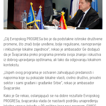
„Cilj Evropskog PROGRESa bio je da podstakne istinske društvene
promene, što znači bolje uređene, bolje regulisane, ravnopravnije
i inkluzivnije lokalne zajednice”, rekao je ambasador Ge dodajući
da je Švajcarska preko programa prenela svoja znanja i iskustva
iz dobrog upravljanja opštinama, ali tako da odgovaraju lokalnom
kontekstu.
„Uspeh ovog programa je ostvaren zahvaljujući predanosti i
naporima koje su pokazale lokalne vlasti, civilno društvo, privatni
sektor i sami građani i građanke Srbie“, rekao je ambasador
Švajcarske.
Kako je Ge rekao, oslanjajujući se na dobre rezultate Evropskog
PROGRESa, švajcarska vlada će nastaviti podršku unapređenju