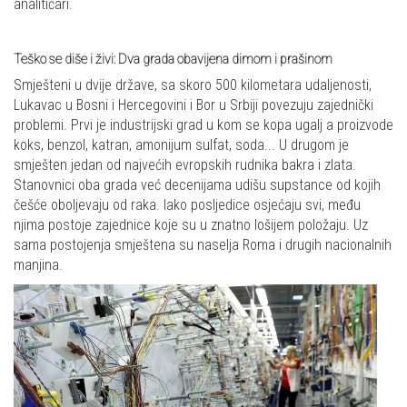
analitičari.
Teško se diše i živi: Dva grada obavijena dimom i prašinom
Smješteni u dvije države, sa skoro 500 kilometara udaljenosti,
Lukavac u Bosni i Hercegovini i Bor u Srbiji povezuju zajednički
problemi. Prvi je industrijski grad u kom se kopa ugalj a proizvode
koks, benzol, katran, amonijum sulfat, soda... U drugom je
smješten jedan od najvećih evropskih rudnika bakra i zlata.
Stanovnici oba grada već decenijama udišu supstance od kojih
češće oboljevaju od raka. Iako posljedice osjećaju svi, među
njima postoje zajednice koje su u znatno lošijem položaju. Uz
sama postojenja smještena su naselja Roma i drugih nacionalnih
manjina.