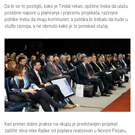
Da bi se to postiglo, kako je Tindal rekao, opštine treba da ulažu
posebne napore u planiranje i pripremu projekata, razvojne
politike treba da imaju kontinuitet, a politika bi trebalo da bude u
službi razvoja, a ne obrnuto kako je to ponekad slučaj.
Kao primer dobre prakse na skupu je predstavljen projekat
zaštite sliva reke Raške od poplava realizovan u Novom Pazaru,