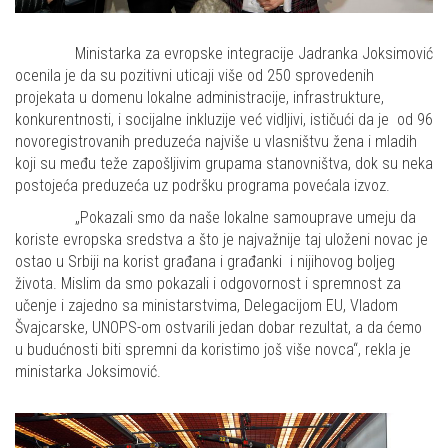
Ministarka za evropske integracije Jadranka Joksimović
ocenila je da su pozitivni uticaji više od 250 sprovedenih
projekata u domenu lokalne administracije, infrastrukture,
konkurentnosti, i socijalne inkluzije već vidljivi, ističući da je od 96
novoregistrovanih preduzeća najviše u vlasništvu žena i mladih
koji su među teže zapošljivim grupama stanovništva, dok su neka
postojeća preduzeća uz podršku programa povećala izvoz.
„Pokazali smo da naše lokalne samouprave umeju da
koriste evropska sredstva a što je najvažnije taj uloženi novac je
ostao u Srbiji na korist građana i građanki i nijihovog boljeg
života. Mislim da smo pokazali i odgovornost i spremnost za
učenje i zajedno sa ministarstvima, Delegacijom EU, Vladom
Švajcarske, UNOPS-om ostvarili jedan dobar rezultat, a da ćemo
u budućnosti biti spremni da koristimo još više novca“, rekla je
ministarka Joksimović.