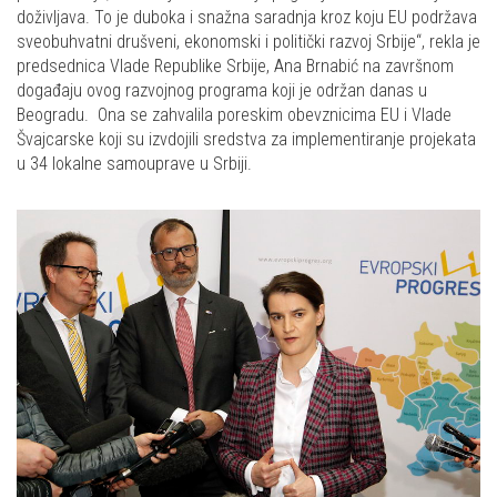
doživljava. To je duboka i snažna saradnja kroz koju EU podržava
sveobuhvatni drušveni, ekonomski i politički razvoj Srbije“, rekla je
predsednica Vlade Republike Srbije, Ana Brnabić na završnom
događaju ovog razvojnog programa koji je održan danas u
Beogradu. Ona se zahvalila poreskim obevznicima EU i Vlade
Švajcarske koji su izvdojili sredstva za implementiranje projekata
u 34 lokalne samouprave u Srbiji.