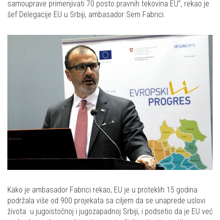
samouprave primenjivati 70 posto pravnih tekovina EU”, rekao je
šef Delegacije EU u Srbiji, ambasador Sem Fabrici.
Kako je ambasador Fabrici rekao, EU je u proteklih 15 godina
podržala više od 900 projekata sa ciljem da se unaprede uslovi
života u jugoistočnoj i jugozapadnoj Srbiji, i podsetio da je EU već