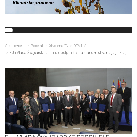
Vi ste ovde:
Početak
Otvorena TV
OTV Niš
EU i Vlada Švajcarske doprinele boljem životu stanovništva na jugu Srbije