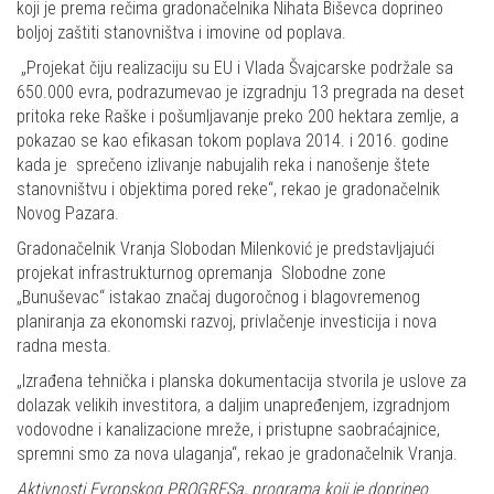
koji je prema rečima gradonačelnika Nihata Biševca doprineo
boljoj zaštiti stanovništva i imovine od poplava.
„Projekat čiju realizaciju su EU i Vlada Švajcarske podržale sa
650.000 evra, podrazumevao je izgradnju 13 pregrada na deset
pritoka reke Raške i pošumljavanje preko 200 hektara zemlje, a
pokazao se kao efikasan tokom poplava 2014. i 2016. godine
kada je sprečeno izlivanje nabujalih reka i nanošenje štete
stanovništvu i objektima pored reke“, rekao je gradonačelnik
Novog Pazara.
Gradonačelnik Vranja Slobodan Milenković je predstavljajući
projekat infrastrukturnog opremanja Slobodne zone
„Bunuševac“ istakao značaj dugoročnog i blagovremenog
planiranja za ekonomski razvoj, privlačenje investicija i nova
radna mesta.
„Izrađena tehnička i planska dokumentacija stvorila je uslove za
dolazak velikih investitora, a daljim unapređenjem, izgradnjom
vodovodne i kanalizacione mreže, i pristupne saobraćajnice,
spremni smo za nova ulaganja“, rekao je gradonačelnik Vranja.
Aktivnosti Evropskog PROGRESa, programa koji je doprineo