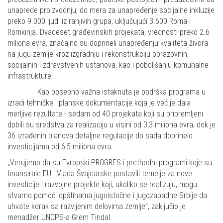
unaprede proizvodnju, do mera za unapređenje socijalne inkluzije
preko 9.000 ljudi iz ranjivih grupa, uključujući 3.600 Roma i
Romkinja. Dvadeset građevinskih projekata, vrednosti preko 2.6
miliona evra, značajno su doprineli unapređenju kvaliteta živora
na jugu zemlje kroz izgradnju i rekonstrukciju obrazovnih,
socijalnih i zdravstvenih ustanova, kao i poboljšanju komunalne
infrastrukture.
Kao posebno važna istaknuta je podrška programa u
izradi tehničke i planske dokumentacije koja je već je dala
merljive rezultate - sedam od 40 projekata koji su pripremljeni
dobili su sredstva za realizaciju u visini od 3,3 miliona evra, dok je
36 izrađenih planova detaljne regulacije do sada doprinelo
investicijama od 6,5 miliona evra.
„Verujemo da su Evropski PROGRES i prethodni programi koje su
finansirale EU i Vlada Švajcarske postavili temelje za nove
investicije i razvojne projekte koji, ukoliko se realizuju, mogu
stvarno pomoći opštinama jugoistočne i jugozapadne Srbije da
uhvate korak sa razvijenim delovima zemlje”, zaključio je
menadžer UNOPS-a Grem Tindal.