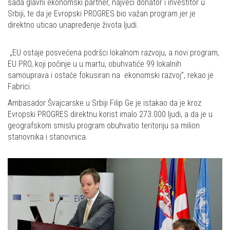
sada glavni ekonomski partner, najveći donator i investitor u
Srbiji, te da je Evropski PROGRES bio važan program jer je
direktno uticao unapređenje života ljudi.
„EU ostaje posvećena podršci lokalnom razvoju, a novi program,
EU PRO, koji počinje u u martu, obuhvatiće 99 lokalnih
samouprava i ostaće fokusiran na ekonomski razvoj”, rekao je
Fabrici.
Ambasador Švajcarske u Srbiji Filip Ge je istakao da je kroz
Evropski PROGRES direktnu korist imalo 273.000 ljudi, a da je u
geografskom smislu program obuhvatio teritoriju sa milion
stanovnika i stanovnica.