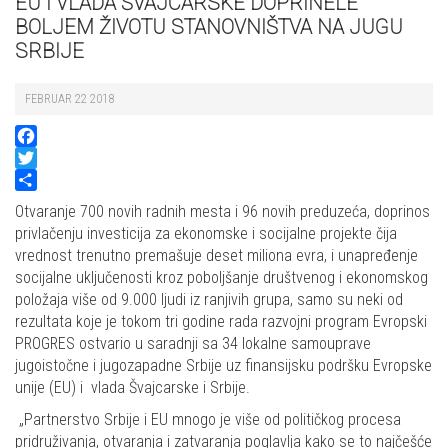
EU I VLADA ŠVAJCARSKE DOPRINELE
BOLJEM ŽIVOTU STANOVNIŠTVA NA JUGU
SRBIJE
FEBRUAR 22 2018
Facebook
Twitter
Share
Otvaranje 700 novih radnih mesta i 96 novih preduzeća, doprinos
privlačenju investicija za ekonomske i socijalne projekte čija
vrednost trenutno premašuje deset miliona evra, i unapređenje
socijalne uključenosti kroz poboljšanje društvenog i ekonomskog
položaja više od 9.000 ljudi iz ranjivih grupa, samo su neki od
rezultata koje je tokom tri godine rada razvojni program Evropski
PROGRES ostvario u saradnji sa 34 lokalne samouprave
jugoistočne i jugozapadne Srbije uz finansijsku podršku Evropske
unije (EU) i vlada Švajcarske i Srbije.
„Partnerstvo Srbije i EU mnogo je više od političkog procesa
pridruživanja, otvaranja i zatvaranja poglavlja kako se to najčešće