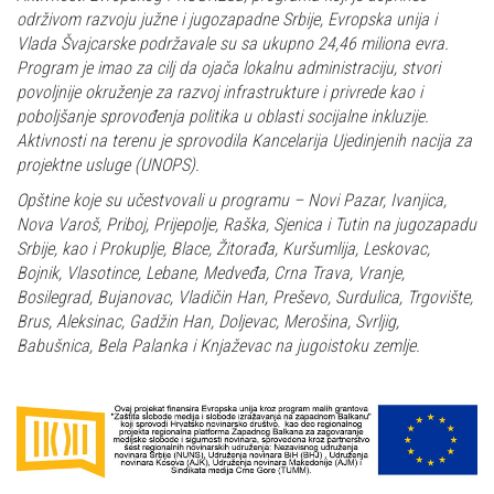
održivom razvoju južne i jugozapadne Srbije, Evropska unija i
Vlada Švajcarske podržavale su sa ukupno 24,46 miliona evra.
Program je imao za cilj da ojača lokalnu administraciju, stvori
povoljnije okruženje za razvoj infrastrukture i privrede kao i
poboljšanje sprovođenja politika u oblasti socijalne inkluzije.
Aktivnosti na terenu je sprovodila Kancelarija Ujedinjenih nacija za
projektne usluge (UNOPS).
Opštine koje su učestvovali u programu – Novi Pazar, Ivanjica,
Nova Varoš, Priboj, Prijepolje, Raška, Sjenica i Tutin na jugozapadu
Srbije, kao i Prokuplje, Blace, Žitorađa, Kuršumlija, Leskovac,
Bojnik, Vlasotince, Lebane, Medveđa, Crna Trava, Vranje,
Bosilegrad, Bujanovac, Vladičin Han, Preševo, Surdulica, Trgovište,
Brus, Aleksinac, Gadžin Han, Doljevac, Merošina, Svrljig,
Babušnica, Bela Palanka i Knjaževac na jugoistoku zemlje.