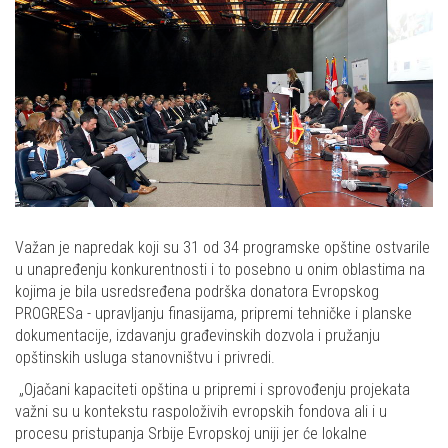
Važan je napredak koji su 31 od 34 programske opštine ostvarile
u unapređenju konkurentnosti i to posebno u onim oblastima na
kojima je bila usredsređena podrška donatora Evropskog
PROGRESa - upravljanju finasijama, pripremi tehničke i planske
dokumentacije, izdavanju građevinskih dozvola i pružanju
opštinskih usluga stanovništvu i privredi.
„Ojačani kapaciteti opština u pripremi i sprovođenju projekata
važni su u kontekstu raspoloživih evropskih fondova ali i u
procesu pristupanja Srbije Evropskoj uniji jer će lokalne