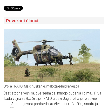
Povezani članci
Srbija i NATO: Malo huškanje, malo zajednička vežba
Šest stotina vojnika, dve sedmice, mnogo pucanja i dima… Prva
ikada vojna vežba Srbije i NATO u bazi Jug prošla je relativno
tiho. A to odgovara predsedniku Aleksandru Vučiću, smatraju