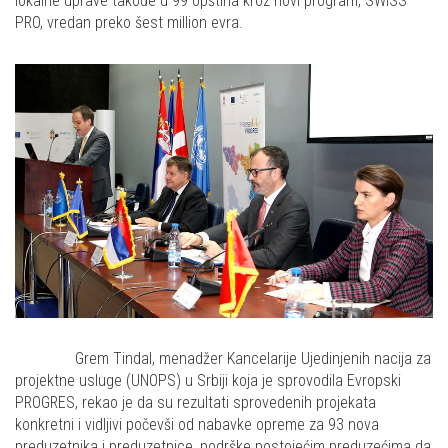
lokalne uprave takođe u 99 opština kroz novi program, SWISS
PRO, vredan preko šest million evra.
Grem Tindal, menadžer Kancelarije Ujedinjenih nacija za
projektne usluge (UNOPS) u Srbiji koja je sprovodila Evropski
PROGRES, rekao je da su rezultati sprovedenih projekata
konkretni i vidljivi počevši od nabavke opreme za 93 nova
preduzetnika i preduzetnice, podrške postojećim preduzećima da