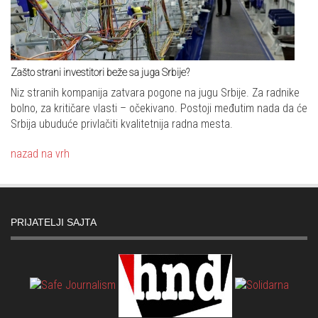
Zašto strani investitori beže sa juga Srbije?
Niz stranih kompanija zatvara pogone na jugu Srbije. Za radnike
bolno, za kritičare vlasti – očekivano. Postoji međutim nada da će
Srbija ubuduće privlačiti kvalitetnija radna mesta.
nazad na vrh
PRIJATELJI SAJTA