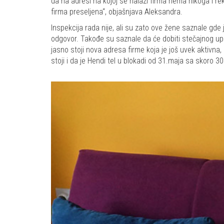
da na adresi na kojoj se nalazi firma nema nikoga i re
firma preseljena“, objašnjava Aleksandra.
Inspekcija rada nije, ali su zato ove žene saznale gde 
odgovor. Takođe su saznale da će dobiti stečajnog upra
jasno stoji nova adresa firme koja je još uvek aktivna,
stoji i da je Hendi tel u blokadi od 31.maja sa skoro 