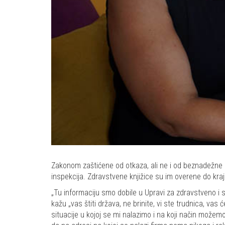
Zakonom zaštićene od otkaza, ali ne i od beznadežne sit
inspekcija. Zdravstvene knjižice su im overene do kr
„Tu informaciju smo dobile u Upravi za zdravstveno i s
kažu „vas štiti država, ne brinite, vi ste trudnica, va
situacije u kojoj se mi nalazimo i na koji način možemo