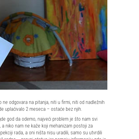
e odgovara na pitanja, niti u firmi, niti od nadležnih
de uplaćivalo 2 meseca – ostaće bez njih.
A gde god da odemo, najveći problem je što nam svi
i“, a niko nam ne kaže koji mehanizam postoji za
ciji rada, a oni ništa nisu uradili, samo su utvrdili