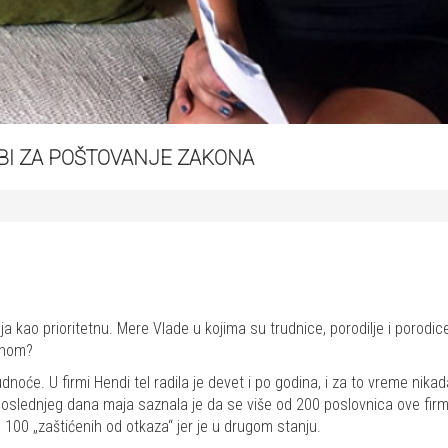
BI ZA POŠTOVANJE ZAKONA
lja kao prioritetnu. Mere Vlade u kojima su trudnice, porodilje i poro
onom?
će. U firmi Hendi tel radila je devet i po godina, i za to vreme nika
slednjeg dana maja saznala je da se više od 200 poslovnica ove firme u
od 100 „zaštićenih od otkaza“ jer je u drugom stanju.