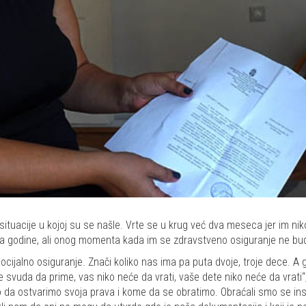
uacije u kojoj su se našle. Vrte se u krug već dva meseca jer im niko n
aja godine, ali onog momenta kada im se zdravstveno osiguranje ne bu
ocijalno osiguranje. Znači koliko nas ima pa puta dvoje, troje dece. 
s će svuda da prime, vas niko neće da vrati, vaše dete niko neće da vrat
 da ostvarimo svoja prava i kome da se obratimo. Obraćali smo se inspek