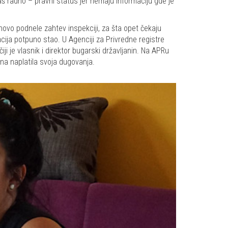
aš radno – pravni status jer nemaju informaciju gde je
onovo podnele zahtev inspekciji, za šta opet čekaju
acija potpuno stao. U Agenciji za Privredne registre
ji je vlasnik i direktor bugarski državljanin. Na APRu
 ona naplatila svoja dugovanja.