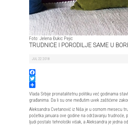
Foto: Jelena Đukic Pejic
TRUDNICE I PORODILJE SAME U BOR
JUL 22 2018
Facebook
Twitter
Share
Vlada Srbije pronatalitetnu politiku već godinama stav
građanima. Da li su one međutim uvek zaštićene zak
Aleksandra Cvetanović iz Niša je u osmom mesecu trudno
početka januara ove godine na održavanju trudnoće, po
ljudi postalo tehnološki višak, a Aleksandra je jedna 