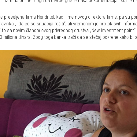
kli nam da oni ne mogu da utvrde gde je naša dokumentacija i koji je n
je preseljena firma Hendi tel, kao i ime novog direktora firme, pa su p
vnika „i da će se situacija rešiti“, ali vremenom je protok svih inform
 i to sa novim članom ovog privrednog društva „New investment point“ či
300 miliona dinara. Zbog toga banka traži da se stečaj pokrene kako bi