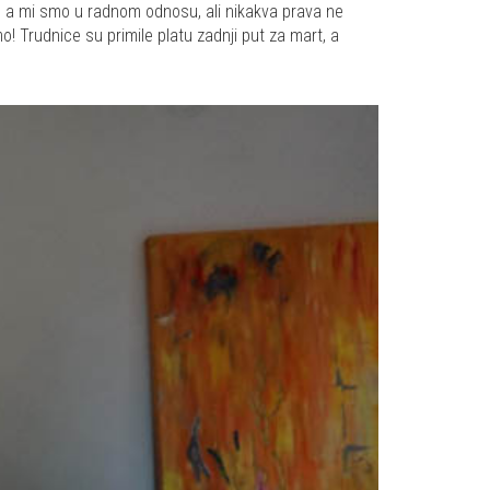
vna, a mi smo u radnom odnosu, ali nikakva prava ne
Trudnice su primile platu zadnji put za mart, a