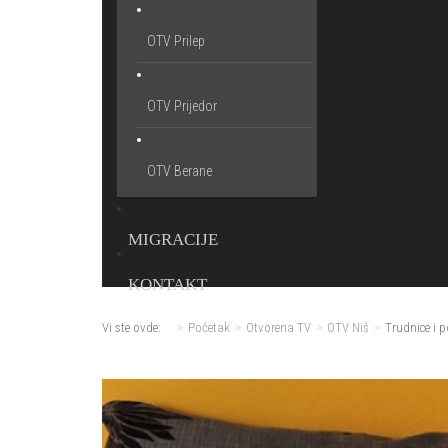
OTV Prilep
OTV Prijedor
OTV Berane
MIGRACIJE
KONTAKT
Vi ste ovde:
Početak
Otvorena TV
OTV Niš
Trudnice i 