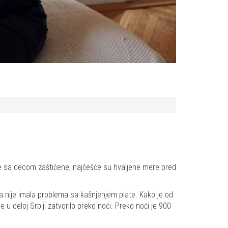
dice sa decom zaštićene, najčešće su hvaljene mere pred
da nije imala problema sa kašnjenjem plate. Kako je od
 celoj Srbiji zatvorilo preko noći. Preko noći je 900