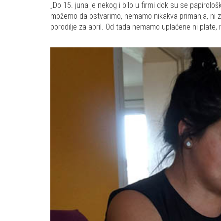
„Do 15. juna je nekog i bilo u firmi dok su se papirolo
možemo da ostvarimo, nemamo nikakva primanja, ni zdr
porodilje za april. Od tada nemamo uplaćene ni plate, 