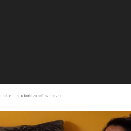
porodilje same u borbi za poštovanje zakona