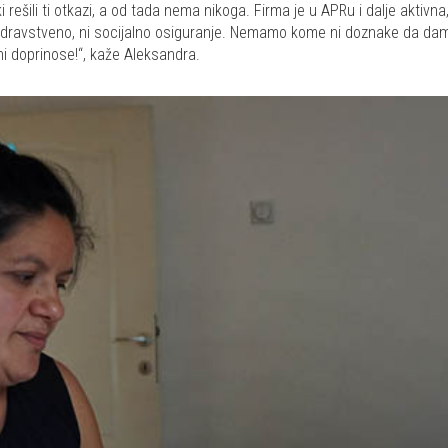
ški rešili ti otkazi, a od tada nema nikoga. Firma je u APRu i dalje akti
avstveno, ni socijalno osiguranje. Nemamo kome ni doznake da damo! 
ni doprinose!“, kaže Aleksandra.