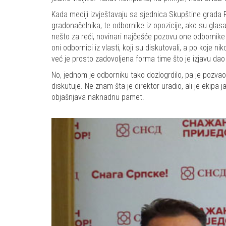
Kada mediji izvještavaju sa sjednica Skupštine grada 
gradonačelnika, te odbornike iz opozicije, ako su glasali
nešto za reći, novinari najčešće pozovu one odbornike 
oni odbornici iz vlasti, koji su diskutovali, a po koje n
već je prosto zadovoljena forma time što je izjavu dao 
No, jednom je odborniku tako dozlogrdilo, pa je pozva
diskutuje. Ne znam šta je direktor uradio, ali je ekipa
objašnjava naknadnu pamet.