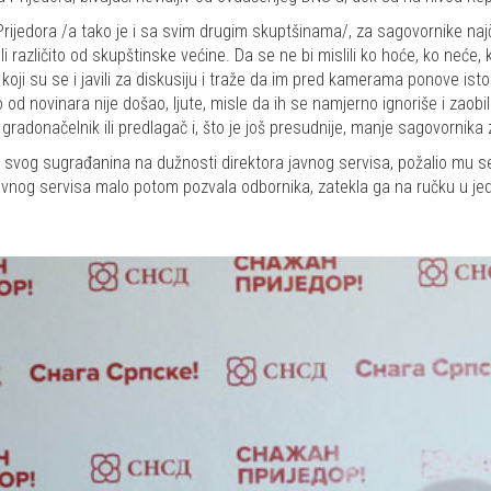
Prijedora /a tako je i sa svim drugim skuptšinama/, za sagovornike naj
 različito od skupštinske većine. Da se ne bi mislili ko hoće, ko neće, ko
koji su se i javili za diskusiju i traže da im pred kamerama ponove ist
iko od novinara nije došao, ljute, misle da ih se namjerno ignoriše i zaobil
gradonačelnik ili predlagač i, što je još presudnije, manje sagovornika
o svog sugrađanina na dužnosti direktora javnog servisa, požalio mu se
 javnog servisa malo potom pozvala odbornika, zatekla ga na ručku u jed