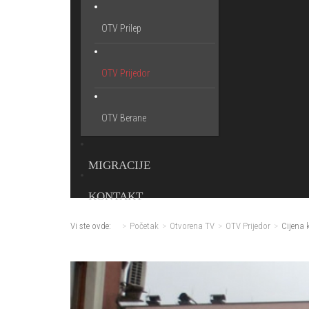
OTV Prilep
OTV Prijedor
OTV Berane
MIGRACIJE
KONTAKT
Vi ste ovde:
Početak
Otvorena TV
OTV Prijedor
Cijena k