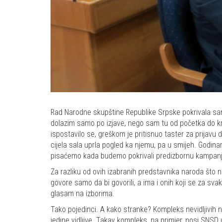
Rad Narodne skupštine Republike Srpske pokrivala sam
dolazim samo po izjave, nego sam tu od početka do kra
ispostavilo se, greškom je pritisnuo taster za prijavu d
cijela sala uprla pogled ka njemu, pa u smijeh. Godinam
pisaćemo kada budemo pokrivali predizbornu kampanj
Za razliku od ovih izabranih predstavnika naroda što n
govore samo da bi govorili, a ima i onih koji se za sv
glasam na izborima.
Tako pojedinci. A kako stranke? Kompleks nevidljivih nos
jedine vidljive. Takav kompleks, na primjer, nosi SNSD