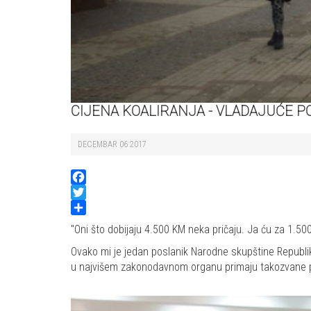
CIJENA KOALIRANJA - VLADAJUĆE PO
DECEMBAR 06 2017
Facebook
Twitter
Share
"Oni što dobijaju 4.500 KM neka pričaju. Ja ću za 1.
Ovako mi je jedan poslanik Narodne skupštine Republik
u najvišem zakonodavnom organu primaju takozvane pau