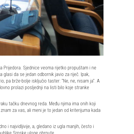
 Prijedora. Sjednice veoma rijetko propuštam i ne
lasi da se jedan odbornik javio za riječ. Ipak,
, pa brže-bolje isključio taster: "Ne, ne, nisam ja". A
no prolazi posljednji na listi bilo koje stranke
 svaku tačku dnevnog reda. Među njima ima onih koji
 znam za vas, ali meni je to jedan od kriterijuma kada
 i najvidljivije, a, gledano iz ugla manjih, često i
epublike Srpske uloge obrnute.