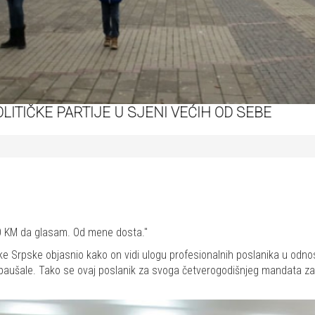
LITIČKE PARTIJE U SJENI VEĆIH OD SEBE
500 KM da glasam. Od mene dosta."
e Srpske objasnio kako on vidi ulogu profesionalnih poslanika u odnos
šale. Tako se ovaj poslanik za svoga četverogodišnjeg mandata za rij