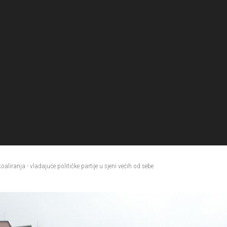
oaliranja - vladajuće političke partije u sjeni većih od sebe