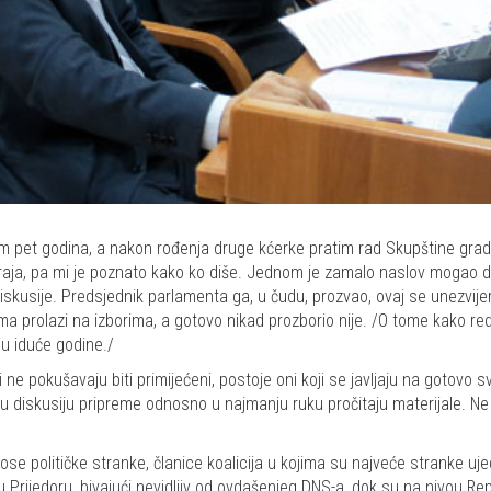
 pet godina, a nakon rođenja druge kćerke pratim rad Skupštine grada
ja, pa mi je poznato kako ko diše. Jednom je zamalo naslov mogao da g
iskusije. Predsjednik parlamenta ga, u čudu, prozvao, ovaj se unezvijerio
a prolazi na izborima, a gotovo nikad prozborio nije. /O tome kako redov
u iduće godine./
i ne pokušavaju biti primijećeni, postoje oni koji se javljaju na gotovo
aku diskusiju pripreme odnosno u najmanju ruku pročitaju materijale. Ne
e političke stranke, članice koalicija u kojima su najveće stranke ujedno
 u Prijedoru, bivajući nevidljiv od ovdašenjeg DNS-a, dok su na nivou R