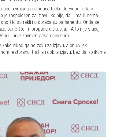
češće uzimaju predlagača tačke dnevnog reda i/ili
 je raspoložen za izjavu, ko nije, da li ima ili nema
o ono što su rekli i u obraćanju parlamentu. Onda se
azi, bune što im propada diskusija... A to nije slučaj,
 znači i brže završen posao novinara.
 kako nikad ga ne zovu za izjavu, a on uvijek
nom restoranu, tražila i dobila izjavu, bez da iko ikome