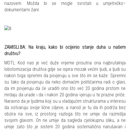
nazovem. Možda bi se mogle svrstati u umjetničko–
dokumentarni žanr.
ZAMISLI.BA: Na kraju, kako bi ocijenio stanje duha u našem
društvu?
MOTL: Kod nas je već duže vrijeme prisutna ona najbrutalnija
lobotomizacija društva gdje se ispira mozak većini ljudi, a ljudi su
nakon toga spremni da povjeruju u sve što im se kaže. Spremni
su tako da povjeruju da neko domaćim političarima radi o glavi,
da im povjeruju da će uraditi ono što već 20 godina prstom ne
mrdaju da urade i da i nakon 20 godina vjeruju u te prazne priče.
Naravno da je ljudima koji su u vladajućim strukturama u interesu
da ostvaruju svoje lične ciljeve, a narod je tu da ih podrža bez
obzira na sve, iz prostorg razloga što ne umije da razmišlja
svojom glavom. On ne umije da sagleda cjelokupnu sliku, a ne
umije zato što je sistem 20 godina sistematično narušavan i