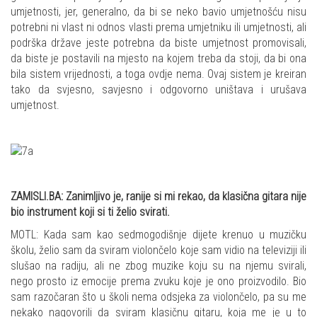
umjetnosti, jer, generalno, da bi se neko bavio umjetnošću nisu
potrebni ni vlast ni odnos vlasti prema umjetniku ili umjetnosti, ali
podrška države jeste potrebna da biste umjetnost promovisali,
da biste je postavili na mjesto na kojem treba da stoji, da bi ona
bila sistem vrijednosti, a toga ovdje nema. Ovaj sistem je kreiran
tako da svjesno, savjesno i odgovorno uništava i urušava
umjetnost.
ZAMISLI.BA: Zanimljivo je, ranije si mi rekao, da klasična gitara nije
bio instrument koji si ti želio svirati.
MOTL: Kada sam kao sedmogodišnje dijete krenuo u muzičku
školu, želio sam da sviram violončelo koje sam vidio na televiziji ili
slušao na radiju, ali ne zbog muzike koju su na njemu svirali,
nego prosto iz emocije prema zvuku koje je ono proizvodilo. Bio
sam razočaran što u školi nema odsjeka za violončelo, pa su me
nekako nagovorili da sviram klasičnu gitaru, koja me je u to