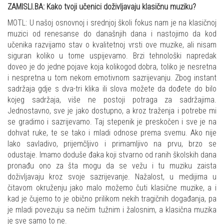
ZAMISLI.BA: Kako tvoji učenici doživljavaju klasičnu muziku?
MOTL: U našoj osnovnoj i srednjoj školi fokus nam je na klasičnoj
muzici od renesanse do današnjih dana i nastojimo da kod
učenika razvijamo stav o kvalitetnoj vrsti ove muzike, ali nisam
siguran koliko u tome uspijevamo. Brzi tehnološki napredak
doveo je do jedne pojave koja kolikogod dobra, toliko je nesretna
i nespretna u tom nekom emotivnom sazrijevanju. Zbog instant
sadržaja gdje s dva-tri klika ili slova možete da dođete do bilo
kojeg sadržaja, više ne postoji potraga za sadržajima.
Jednostavno, sve je jako dostupno, a kroz traženja i potrebe mi
se gradimo i sazrijevamo. Taj stepenik je preskočen i sve je na
dohvat ruke, te se tako i mladi odnose prema svemu. Ako nije
lako savladivo, prijemčljivo i primamljivo na prvu, brzo se
odustaje. Imamo doduše đaka koji stvarno od ranih školskih dana
pronađu ono za šta mogu da se vežu i tu muziku zaista
doživljavaju kroz svoje sazrijevanje. Nažalost, u medijima u
čitavom okruženju jako malo možemo čuti klasične muzike, a i
kad je čujemo to je obično prilikom nekih tragičnih događanja, pa
je mladi povezuju sa nečim tužnim i žalosnim, a klasična muzika
je sve samo to ne.