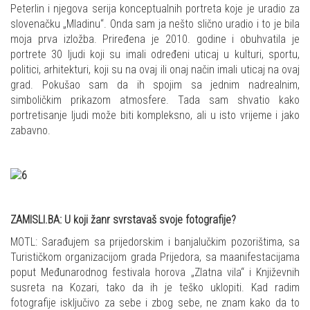
Peterlin i njegova serija konceptualnih portreta koje je uradio za
slovenačku „Mladinu“. Onda sam ja nešto slično uradio i to je bila
moja prva izložba. Priređena je 2010. godine i obuhvatila je
portrete 30 ljudi koji su imali određeni uticaj u kulturi, sportu,
politici, arhitekturi, koji su na ovaj ili onaj način imali uticaj na ovaj
grad. Pokušao sam da ih spojim sa jednim nadrealnim,
simboličkim prikazom atmosfere. Tada sam shvatio kako
portretisanje ljudi može biti kompleksno, ali u isto vrijeme i jako
zabavno.
ZAMISLI.BA: U koji žanr svrstavaš svoje fotografije?
MOTL: Sarađujem sa prijedorskim i banjalučkim pozorištima, sa
Turističkom organizacijom grada Prijedora, sa maanifestacijama
poput Međunarodnog festivala horova „Zlatna vila“ i Književnih
susreta na Kozari, tako da ih je teško uklopiti. Kad radim
fotografije isključivo za sebe i zbog sebe, ne znam kako da to