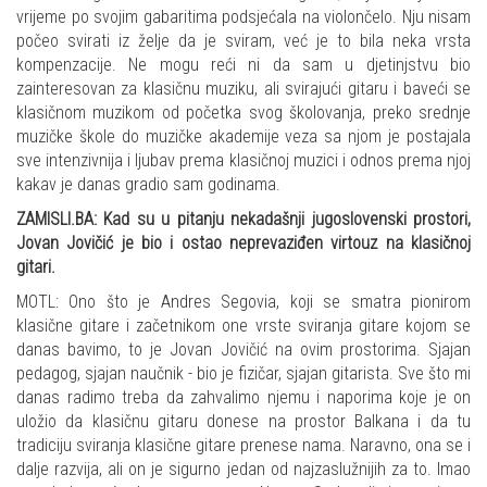
vrijeme po svojim gabaritima podsjećala na violončelo. Nju nisam
počeo svirati iz želje da je sviram, već je to bila neka vrsta
kompenzacije. Ne mogu reći ni da sam u djetinjstvu bio
zainteresovan za klasičnu muziku, ali svirajući gitaru i baveći se
klasičnom muzikom od početka svog školovanja, preko srednje
muzičke škole do muzičke akademije veza sa njom je postajala
sve intenzivnija i ljubav prema klasičnoj muzici i odnos prema njoj
kakav je danas gradio sam godinama.
ZAMISLI.BA: Kad su u pitanju nekadašnji jugoslovenski prostori,
Jovan Jovičić je bio i ostao neprevaziđen virtouz na klasičnoj
gitari.
MOTL: Ono što je Andres Segovia, koji se smatra pionirom
klasične gitare i začetnikom one vrste sviranja gitare kojom se
danas bavimo, to je Jovan Jovičić na ovim prostorima. Sjajan
pedagog, sjajan naučnik - bio je fizičar, sjajan gitarista. Sve što mi
danas radimo treba da zahvalimo njemu i naporima koje je on
uložio da klasičnu gitaru donese na prostor Balkana i da tu
tradiciju sviranja klasične gitare prenese nama. Naravno, ona se i
dalje razvija, ali on je sigurno jedan od najzaslužnijih za to. Imao