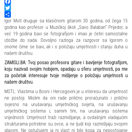
Facebook
Twitter
Share
Igor Motl druguje sa klasičnom gitarom 30 godina, od čega 15
godina kao profesor u Muzičkoj školi „Savo Balaban“ Prijedor, a
već 19 godina bavi se fotografijom i imao je četiri samostalne
izložbe do sada. Dovoljno razloga za razgovor sa Igorom o
onome čime se bavi, ali i o položaju umjetnosti i stanju duha u
našem društvu.
ZAMISLI.BA: Tvoj posao profesora gitare i bavljenje fotografijom,
koju nazivaš svojim hobijem, spadaju u sferu umjetnosti, pa me
za početak interesuje tvoje mišljenje o položaju umjetnosti u
našem društvu.
MOTL: Vlastima u Bosni i Hercegovini je u interesu da umjetnost
ne postoji. Mislim da oni rade prilično proračunato i prilično
svjesno na urušavanju umjetničkog svijeta, na urušavanju
umjetničkog sistema i, samim tim, na urušavanju sistema
vrijednosti. Umjetnost traži razmišljanje, a ovdašnjim vladajućim
strukturama potrebne su ovce, a ne ljudi koji razmišljaju svojom
glavom. Ne optužujem ja ni vlast ni bilo koga za nepostojanje