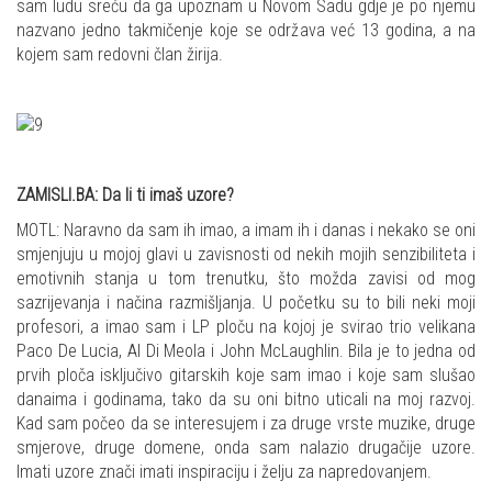
sam ludu sreću da ga upoznam u Novom Sadu gdje je po njemu
nazvano jedno takmičenje koje se održava već 13 godina, a na
kojem sam redovni član žirija.
ZAMISLI.BA: Da li ti imaš uzore?
MOTL: Naravno da sam ih imao, a imam ih i danas i nekako se oni
smjenjuju u mojoj glavi u zavisnosti od nekih mojih senzibiliteta i
emotivnih stanja u tom trenutku, što možda zavisi od mog
sazrijevanja i načina razmišljanja. U početku su to bili neki moji
profesori, a imao sam i LP ploču na kojoj je svirao trio velikana
Paco De Lucia, Al Di Meola i John McLaughlin. Bila je to jedna od
prvih ploča isključivo gitarskih koje sam imao i koje sam slušao
danaima i godinama, tako da su oni bitno uticali na moj razvoj.
Kad sam počeo da se interesujem i za druge vrste muzike, druge
smjerove, druge domene, onda sam nalazio drugačije uzore.
Imati uzore znači imati inspiraciju i želju za napredovanjem.