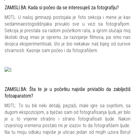
ZAMISLI.BA: Kada si počeo da se interesuješ za fotografiju?
MOTL: U našoj gimnaziji postojala je foto sekcija i mene je kao
sedamnaestogodišnjaka privuklo sve u vezi sa fotografijom.
Sekcija je prestala sa radom početkom rata, a igrom slučaja moj
školski drug imao je opremu za razvijanje filmova, pa smo nas
dvojica eksperimentisali, što je bio nekakav naš bijeg od surove
stvarnosti. Kasnije sam počeo i da fotografišem.
ZAMISLI.BA: Šta te je u početku najviše privlačilo da zabilježiš
fotoaparatom?
MOTL: To su bili neki detalji, pejzaži, male igre sa svjetlom, sa
dugom ekspozicijom, a bježao sam od fotografisanja ljudi, jer bilo
je u to vrijeme strašno i strano fotografisati ljude. Nakon
izvjesnog vremena postalo mi je izazov to da fotografišem ljude.
Na tu moju odluku najviše je uticao jedan od mojih uzora Borut