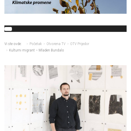
Vi ste ovde:
Početak
Otvorena TV
OTV Prijedor
Kulturni migrant – Mladen Bundalo