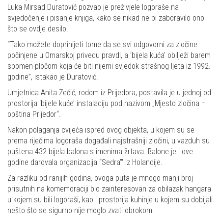
Luka Mirsad Duratović pozvao je preživjele logoraše na
svjedočenje i pisanje knjiga, kako se nikad ne bi zaboravilo ono
što se ovdje desilo.
“Tako možete doprinijeti tome da se svi odgovorni za zločine
počinjene u Omarskoj privedu pravdi, a ‘bijela kuća’ obilježi barem
spomen-pločom koja će biti nijemi svjedok strašnog ljeta iz 1992.
godine”, istakao je Duratović.
Umjetnica Anita Zečić, rodom iz Prijedora, postavila je u jednoj od
prostorija ‘bijele kuće’ instalaciju pod nazivom „Mjesto zločina –
opština Prijedor“.
Nakon polaganja cvijeća ispred ovog objekta, u kojem su se
prema riječima logoraša događali najstrašniji zločini, u vazduh su
puštena 432 bijela balona s imenima žrtava. Balone je i ove
godine darovala organizacija “Sedra”' iz Holandije.
Za razliku od ranijih godina, ovoga puta je mnogo manji broj
prisutnih na komemoraciji bio zainteresovan za obilazak hangara
u kojem su bili logoraši, kao i prostorija kuhinje u kojem su dobijali
nešto što se sigurno nije moglo zvati obrokom.