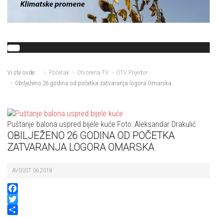
Vi ste ovde:
Početak
Otvorena TV
OTV Prijedor
Obilježeno 26 godina od početka zatvaranja logora Omarska
Puštanje balona uspred bijele kuće
Foto: Aleksandar Drakulić
OBILJEŽENO 26 GODINA OD POČETKA
ZATVARANJA LOGORA OMARSKA
AVGUST 06 2018
Facebook
Twitter