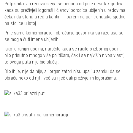
Potpisnik ovih redova sjeća se perioda od prije desetak godina
kada su preživjeli logoraši i članovi porodica ubijenih u redovima
čekali da stanu u red u kantini ili barem na par trenutaka sjednu
na stolice u istoj.
Prije same komemoracije i obraćanja govornika sa razglasa su
se mogla čuti imena ubijenih.
Iako je ranijih godina, naročito kada se radilo o izbornoj godini,
bilo prisutno mnogo više političara, čak i sa najviših nivoa vlasti,
to ovoga puta nije bio slučaj.
Bilo ih je, nije da nije, ali organizatori nisu upali u zamku da se
obraća neko od njih, već su riječ dali preživjelim logorašima.