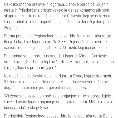
Share
Nekoliko stotina preživjelih logoraša, članova porodica ubijenih i
nestalih Prijedorčana prisustvovalo je danas komemorativnom
skupu na mjestu nekadašnjeg logora Omarska koji se nalazio u
krugu rudnika, a čije raspuštanje je počelo na današnji dan prije
26 godina.
Prema podacima Regionalnog saveza Udruženja logoraša regije
Banja Luka, kroz logor su prošla 3.334 Prijedorčanina nesrpske
nacionalnosti, ubijeno je njih oko 700, među kojima i pet žena.
Prisutnima su se obratili nekadašnji logoraši Mirsad Čaušević,
autor knjige „Smrt u bijeloj kući“, i Nijaz Mujkanović, koji je napisao
knjigu „Zločin s predumišljajem“.
Nekadašnja prijedorska sutkinja Nusreta Sivac, koja je bila među
37 žena koje su bile u Omarskoj rekla je da će o svemu što se
događalo na ovom mjestu govoriti dok god je živa.
“Mi žene smo svaki dan počinjale brojanjem mrtvih ispred ‘bijele
kuće’. U ovom logoru najmanje se ubijalo metkom. Metak je ovdje
bio nagrada”, rekla je Sivac.
Predsjednik Regionalnog saveza Udruženja logoraša regije Banja