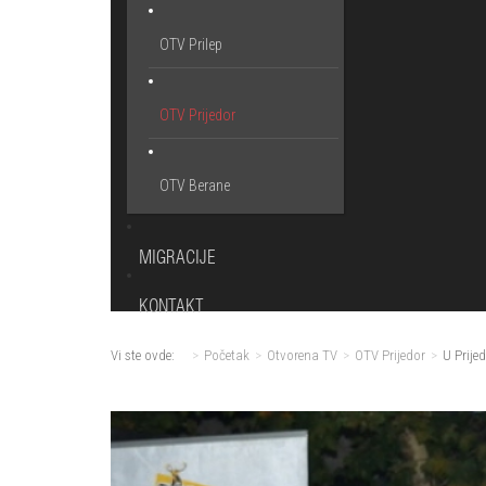
OTV Prilep
OTV Prijedor
OTV Berane
MIGRACIJE
KONTAKT
Vi ste ovde:
Početak
Otvorena TV
OTV Prijedor
U Prije