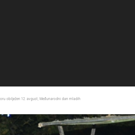
doru obilježen 12. avgust, Međunarodni dan mladih