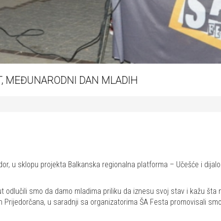
T, MEĐUNARODNI DAN MLADIH
dor, u sklopu projekta Balkanska regionalna platforma – Učešće i dijalo
t odlučili smo da damo mladima priliku da iznesu svoj stav i kažu šta 
h Prijedorčana, u saradnji sa organizatorima ŠA Festa promovisali smo i