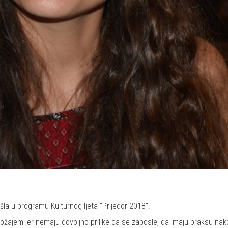
ašla u programu Kulturnog ljeta “Prijedor 2018”.
ožajem jer nemaju dovoljno prilike da se zaposle, da imaju praksu nako