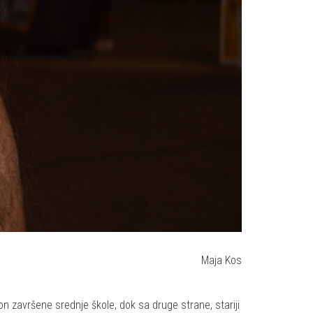
Maja Kos
n završene srednje škole, dok sa druge strane, stariji