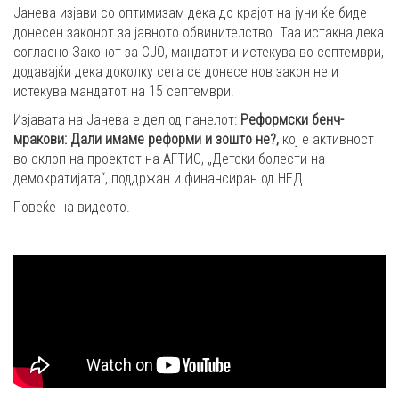
Јанева изјави со оптимизам дека до крајот на јуни ќе биде
донесен законот за јавното обвинителство. Таа истакна дека
согласно Законот за СЈО, мандатот и истекува во септември,
додавајќи дека доколку сега се донесе нов закон не и
истекува мандатот на 15 септември.
Изјавата на Јанева е дел од панелот:
Реформски бенч-
мракови
:
Дали имаме реформи и зошто не
?
,
кој е активност
во склоп на проектот на АГТИС, „Детски болести на
демократијата“, поддржан и финансиран од НЕД.
Повеќе на видеото.