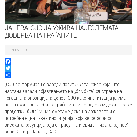
ЈАНЕВА: СЈО ЈА УЖИВА НАЈГОЛЕМАТА
ДОВЕРБА НА ГРАЃАНИТЕ
JUN 05 2019
Facebook
Twitter
Share
„СЈО се формираше заради политичката криза која што
настана заради објавувањето на „бомбите“ од страна на
тогашната опозиција, а денес, СЈО како институција ја има
најголемата доверба на граѓаните, и се надевам дека така ќе
продолжи, бидејќи ние сметаме дека на државата и е
потребна една таква институција, која ќе се бори со
високата корупција која е присутна и евидентирана кај нас“ -
вели Катица Јанева, СЈО.