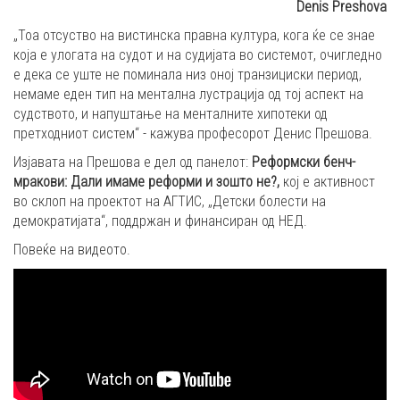
Denis Preshova
„Тоа отсуство на вистинска правна култура, кога ќе се знае
која е улогата на судот и на судијата во системот, очигледно
е дека се уште не поминала низ оној транзициски период,
немаме еден тип на ментална лустрација од тој аспект на
судството, и напуштање на менталните хипотеки од
претходниот систем“ - кажува професорот Денис Прешова.
Изјавата на Прешова е дел од панелот:
Реформски бенч-
мракови
:
Дали имаме реформи и зошто не
?
,
кој е активност
во склоп на проектот на АГТИС, „Детски болести на
демократијата“, поддржан и финансиран од НЕД.
Повеќе на видеото.