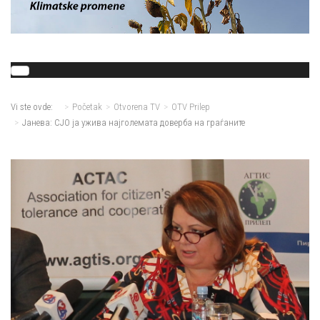
Vi ste ovde:
Početak
Otvorena TV
OTV Prilep
Јанева: СЈО ја ужива најголемата доверба на граѓаните