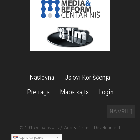
Naslovna
Uslovi Korišćenja
Pretraga
Mapa sajta
Login
NA VRH
© 2015
/ Web & Graphic Development
SaintArt Designs
Српски језик