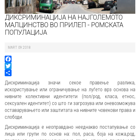
ДИКСРИМИНАЦИЈА НА НАЈГОЛЕМОТО
МАЛЦИНСТВО ВО ПРИЛЕП - РОМСКАТА
ПОПУЛАЦИЈА
MART 09 2018
Facebook
Twitter
Share
Дискриминација значи секое правење разлика,
искористување или ограничување на луѓето врз основа на
нивните колективни идентитети (пол/род, класа, етнос,
сексуaлен идентитет) со што ги загрозува или оневозможува
оставарувањето или заштитата на нивните човекови права и
слободи.
Дискриминација е неоправдано нееднакво постапување со
лица или групи по основ на: пол, раса, боја на кожа,род,