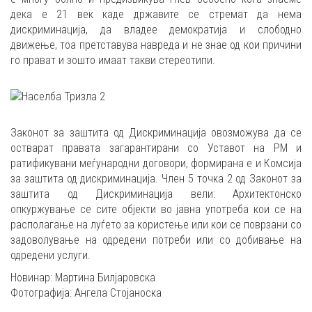
дека е 21 век каде државите се стремат да нема
дискриминација, да владее демократија и слободно
движење, тоа претставува навреда и не знае од кои причини
го прават и зошто имаат такви стереотипи.
Законот за заштита од Дискриминација овозможува да се
остварат правата загарантирани со Уставот на РМ и
ратификувани меѓународни договори, формирана е и Комсија
за заштита од дискриминација. Член 5 точка 2 од Законот за
заштита од Дискриминација вели: Архитектонско
опкуржување се сите објекти во јавна употреба кои се на
располагање на луѓето за користење или кои се поврзани со
задоволување на одредени потреби или со добивање на
одредени услуги.
Новинар: Мартина Билјаровска
Фотографија: Ангела Стојаноска