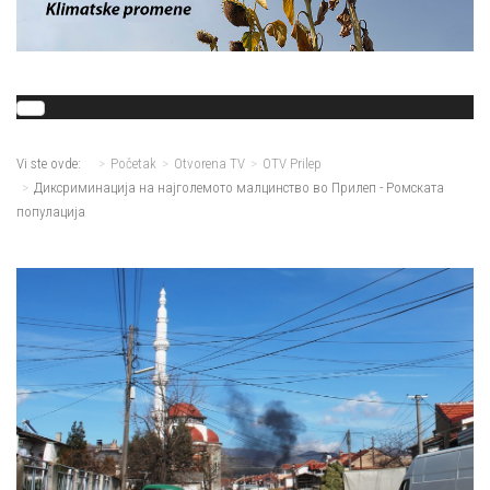
Vi ste ovde:
Početak
Otvorena TV
OTV Prilep
Диксриминација на најголемото малцинство во Прилеп - Ромската
популација