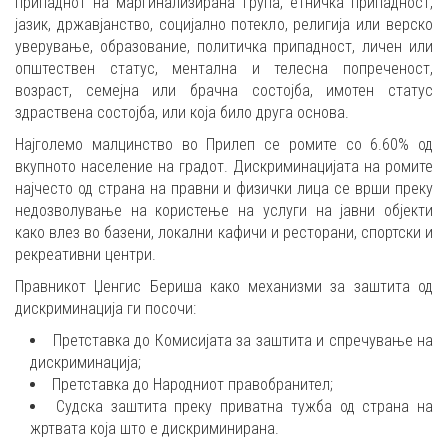
припаднот на маргинализирана група, етничка припадност,
јазик, државјанство, социјално потекло, религија или верско
уверување, образование, политичка припадност, личен или
општествен статус, ментална и телесна попреченост,
возраст, семејна или брачна состојба, имотен статус
здраствена состојба, или која било друга основа.
Најголемо малцинство во Прилеп се ромите со 6.60% од
вкупното население на градот. Дискриминацијата на ромите
најчесто од страна на правни и физички лица се врши преку
недозволување на користење на услуги на јавни објекти
како влез во базени, локални кафичи и ресторани, спортски и
рекреативни центри.
Правникот Џенгис Бериша како механизми за заштита од
дискриминација ги посочи:
Претставка до Комисијата за заштита и спречување на
дискриминација;
Претставка до Народниот правобранител;
Судска заштита преку приватна тужба од страна на
жртвата која што е дискриминирана.