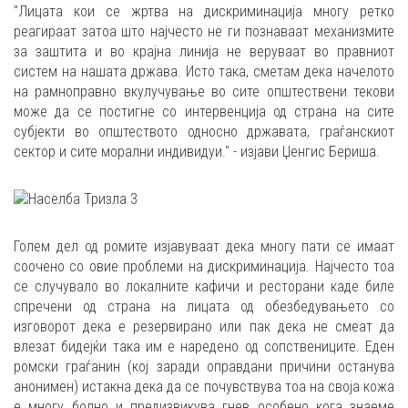
"Лицата кои се жртва на дискриминација многу ретко
реагираат затоа што најчесто не ги познаваат механизмите
за заштита и во крајна линија не веруваат во правниот
систем на нашата држава. Истo така, сметам дека начелото
на рамноправно вкулучување во сите општествени текови
може да се постигне со интервенција од страна на сите
субјекти во општеството односно државата, граѓанскиот
сектор и сите морални индивидуи." - изјави Џенгис Бериша.
Голем дел од ромите изјавуваат дека многу пати се имаат
соочено со овие проблеми на дискриминација. Најчесто тоа
се случувало во локалните кафичи и ресторани каде биле
спречени од страна на лицата од обезбедувањето со
изговорот дека е резервирано или пак дека не смеат да
влезат бидејќи така им е наредено од сопствениците. Еден
ромски граѓанин (кој заради оправдани причини останува
анонимен) истакна дека да се почувствува тоа на своја кожа
е многу болно и предизвикува гнев особено кога знаеме