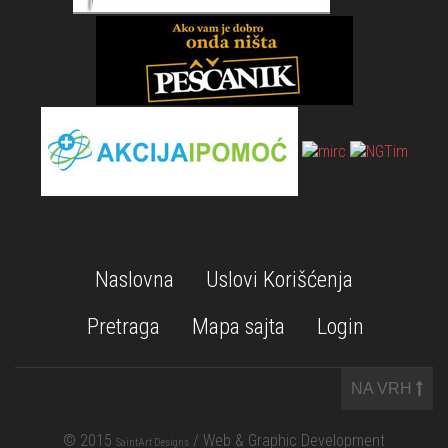
Naslovna
Uslovi Korišćenja
Pretraga
Mapa sajta
Login
NA VRH
© 2015
/ Web & Graphic Development
SaintArt Designs