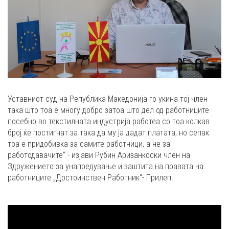
Уставниот суд на Република Македонија го укина тој член
така што тоа е многу добро затоа што дел од работниците
посебно во текстилната индустрија работеа со тоа колкав
број ќе постигнат за така да му ја дадат платата, но сепак
тоа е придобивка за самите работници, а не за
работодавачите“ - изјави Рубин Аризанкоски член на
Здружението за унапредување и заштита на правата на
работниците „Достоинствен Работник“- Прилеп.