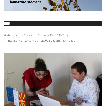
Vi ste ovde:
Početak
Otvorena TV
OTV Prilep
Здружени синдикати за подобри работнички права