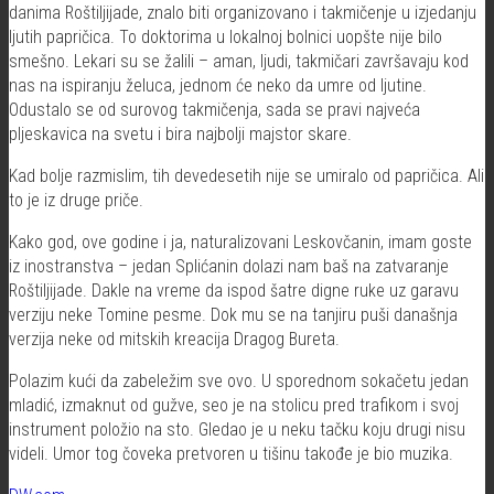
danima Roštiljijade, znalo biti organizovano i takmičenje u izjedanju
ljutih papričica. To doktorima u lokalnoj bolnici uopšte nije bilo
smešno. Lekari su se žalili – aman, ljudi, takmičari završavaju kod
nas na ispiranju želuca, jednom će neko da umre od ljutine.
Odustalo se od surovog takmičenja, sada se pravi najveća
pljeskavica na svetu i bira najbolji majstor skare.
Kad bolje razmislim, tih devedesetih nije se umiralo od papričica. Ali
to je iz druge priče.
Kako god, ove godine i ja, naturalizovani Leskovčanin, imam goste
iz inostranstva – jedan Splićanin dolazi nam baš na zatvaranje
Roštiljijade. Dakle na vreme da ispod šatre digne ruke uz garavu
verziju neke Tomine pesme. Dok mu se na tanjiru puši današnja
verzija neke od mitskih kreacija Dragog Bureta.
Polazim kući da zabeležim sve ovo. U sporednom sokačetu jedan
mladić, izmaknut od gužve, seo je na stolicu pred trafikom i svoj
instrument položio na sto. Gledao je u neku tačku koju drugi nisu
videli. Umor tog čoveka pretvoren u tišinu takođe je bio muzika.