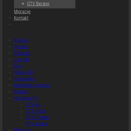
OTV Berane
Migracije
Kontakt
O nama
Društvo
Putokazi
Zato Niš
Foto
Srbija i EU
Geopolitika
Klimatske promene
Analize
Otvorena TV
OTV Niš
OTV Prilep
OTV Prijedor
OTV Berane
Migracije