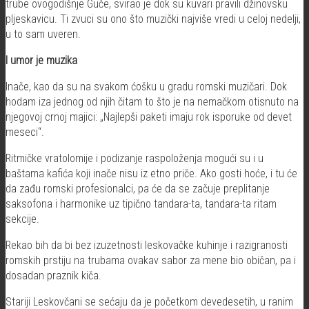
trube ovogodišnje Guče, svirao je dok su kuvari pravili džinovsku
pljeskavicu. Ti zvuci su ono što muzički najviše vredi u celoj nedelji,
u to sam uveren.
I umor je muzika
Inače, kao da su na svakom ćošku u gradu romski muzičari. Dok
hodam iza jednog od njih čitam to što je na nemačkom otisnuto na
njegovoj crnoj majici: „Najlepši paketi imaju rok isporuke od devet
meseci“.
Ritmičke vratolomije i podizanje raspoloženja mogući su i u
baštama kafića koji inače nisu iz etno priče. Ako gosti hoće, i tu će
da zađu romski profesionalci, pa će da se začuje preplitanje
saksofona i harmonike uz tipično tandara-ta, tandara-ta ritam
sekcije.
Rekao bih da bi bez izuzetnosti leskovačke kuhinje i razigranosti
romskih prstiju na trubama ovakav sabor za mene bio običan, pa i
dosadan praznik kiča.
Stariji Leskovčani se sećaju da je početkom devedesetih, u ranim