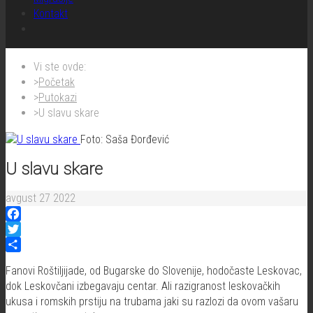
Kontakt
Vi ste ovde:
Početak
Putokazi
U slavu skare
Foto: Saša Đorđević
U slavu skare
avgust 27 2022
Facebook
Twitter
Share
Fanovi Roštiljijade, od Bugarske do Slovenije, hodočaste Leskovac,
dok Leskovčani izbegavaju centar. Ali razigranost leskovačkih
ukusa i romskih prstiju na trubama jaki su razlozi da ovom vašaru