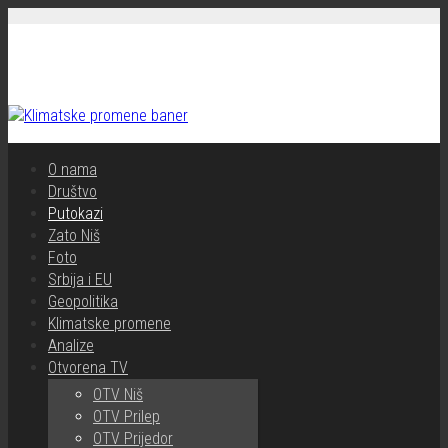
O nama
Društvo
Putokazi
Zato Niš
Foto
Srbija i EU
Geopolitika
Klimatske promene
Analize
Otvorena TV
OTV Niš
OTV Prilep
OTV Prijedor