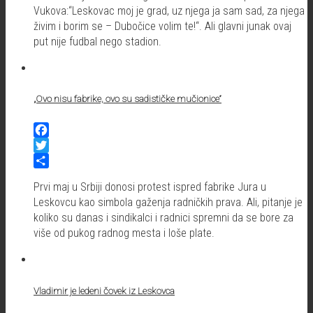
Vukova:“Leskovac moj je grad, uz njega ja sam sad, za njega
živim i borim se – Dubočice volim te!“. Ali glavni junak ovaj
put nije fudbal nego stadion.
„Ovo nisu fabrike, ovo su sadističke mučionice“
Facebook
Twitter
Share
Prvi maj u Srbiji donosi protest ispred fabrike Jura u
Leskovcu kao simbola gaženja radničkih prava. Ali, pitanje je
koliko su danas i sindikalci i radnici spremni da se bore za
više od pukog radnog mesta i loše plate.
Vladimir je ledeni čovek iz Leskovca