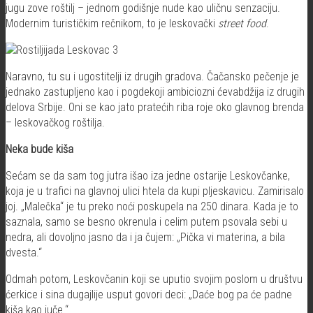
jugu zove roštilj – jednom godišnje nude kao uličnu senzaciju.
Modernim turističkim rečnikom, to je leskovački
street food
.
Naravno, tu su i ugostitelji iz drugih gradova. Čačansko pečenje je
jednako zastupljeno kao i pogdekoji ambiciozni ćevabdžija iz drugih
delova Srbije. Oni se kao jato pratećih riba roje oko glavnog brenda
– leskovačkog roštilja.
Neka bude kiša
Sećam se da sam tog jutra išao iza jedne ostarije Leskovčanke,
koja je u trafici na glavnoj ulici htela da kupi pljeskavicu. Zamirisalo
joj. „Malečka“ je tu preko noći poskupela na 250 dinara. Kada je to
saznala, samo se besno okrenula i celim putem psovala sebi u
nedra, ali dovoljno jasno da i ja čujem: „Pička vi materina, a bila
dvesta.“
Odmah potom, Leskovčanin koji se uputio svojim poslom u društvu
ćerkice i sina dugajlije usput govori deci: „Daće bog pa će padne
kiša kao juče.“