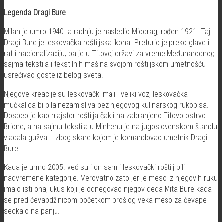
Legenda Dragi Bure
Milan je umro 1940. a radnju je nasledio Miodrag, rođen 1921. Taj
Dragi Bure je leskovačka roštiljska ikona. Preturio je preko glave i
rat i nacionalizaciju, pa je u Titovoj državi za vreme Međunarodnog
sajma tekstila i tekstilnih mašina svojom roštiljskom umetnošću
usrećivao goste iz belog sveta.
Njegove kreacije su leskovački mali i veliki voz, leskovačka
mućkalica bi bila nezamisliva bez njegovog kulinarskog rukopisa.
Dospeo je kao majstor roštilja čak i na zabranjeno Titovo ostrvo
Brione, a na sajmu tekstila u Minhenu je na jugoslovenskom štandu
vladala gužva – zbog skare kojom je komandovao umetnik Dragi
Bure.
Kada je umro 2005. već su i on sam i leskovački roštilj bili
nadvremene kategorije. Verovatno zato jer je meso iz njegovih ruku
imalo isti onaj ukus koji je odnegovao njegov deda Mita Bure kada
se pred ćevabdžinicom početkom prošlog veka meso za ćevape
seckalo na panju.