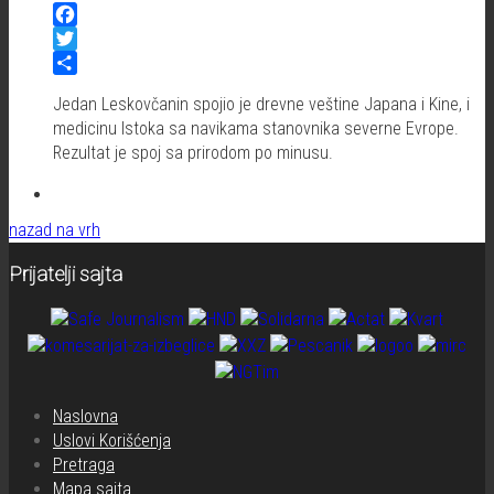
Facebook
Twitter
Share
Jedan Leskovčanin spojio je drevne veštine Japana i Kine, i
medicinu Istoka sa navikama stanovnika severne Evrope.
Rezultat je spoj sa prirodom po minusu.
nazad na vrh
Prijatelji sajta
Naslovna
Uslovi Korišćenja
Pretraga
Mapa sajta