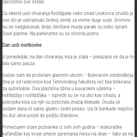
oprostimo sve ostalo.
Za vikend uoči otvaranja Roštiljijade nebo iznad Leskovca izručilo je
sve što je uskraćivalo žednoj zemlji za vreme duge suše. Gromovi
su se nadglasavali, divlje, bleštave munje parale su nebo spram
Suve planine. Na parkinzima su se stvorila jezera.
Dan uoči svetkovine
U ponedeljak, na dan otvaranja, kiša je stala – pokazaće se da je to
bila samo pauza.
Izašao sam da prošetam glavnom ulicom – Bulevarom oslobođenja.
Ona je od raskrsnice kod Tehnološkog fakulteta već bila blokirana
za automobile. Dva plastična džina u kuvarskim odelima –
roštiljdžija i roštiljdžijka – isprečili su se na ulici kao straža, a
policijska kola iza njih su potcrtala značaj blokade. Ovuda će
sedam dana ići samo gladni i žedni pešaci. Iza te barikade majstori
su duž ulice počeli da podižu štandove.
Primećujem stare poznanike iz svih ovih godina – leskovačke
kafandžije koji svoje umeće spremanja mesa na skari – tako se na