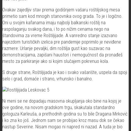
Ovakav zajedljiv stav prema godišnjem vašaru roštiljskog mesa
primetio sam kod mnogih stanovnika ovog grada. To je i logično.
Oni u svojim kafanama imaju najbolji balkanski roštilj na
raspolaganju svakog dana, i to po nižim cenama nego na
štandovima za vreme Roštiljijade. A vanredno stanje izazvano
najezdom turističkih izelica pre pandemije poprimilo je neviđene
razmere: Urlanje pevaljki, dim roštilja gust kao suzavac na
demonstracijama, zapišani haustori i nemogućnost da pronađeš
mesto za parkiranje ako si kojim slučajem pokrenuo kola.
S druge strane, Roštiljijada je kao i svako vašarište, uspela da spoji
selo i grad, domaće i strano, vrhunsko i banalno.
Ni meni se ne dopadaju masovna okupljanja oko bine na kojoj je
ove godine, na novom gradskom trgu, skakutala standardno
gologuza Karleuša, a prethodnih godina su to bile Dragana Mirković
i ko zna ko još. Jednom sam se probijao kroz masu dok se čekao
nastup Severine. Nisam mogao ni napred ni nazad. A tuda je bio