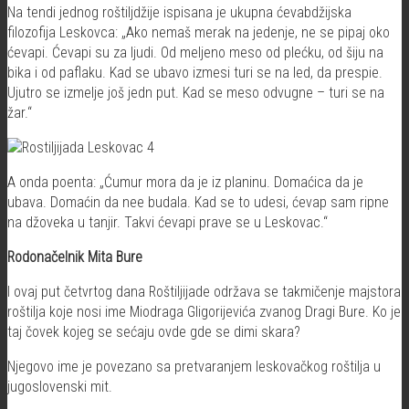
Na tendi jednog roštiljdžije ispisana je ukupna ćevabdžijska
filozofija Leskovca: „Ako nemaš merak na jedenje, ne se pipaj oko
ćevapi. Ćevapi su za ljudi. Od meljeno meso od plećku, od šiju na
bika i od paflaku. Kad se ubavo izmesi turi se na led, da prespie.
Ujutro se izmelje još jedn put. Kad se meso odvugne – turi se na
žar.“
A onda poenta: „Ćumur mora da je iz planinu. Domaćica da je
ubava. Domaćin da nee budala. Kad se to udesi, ćevap sam ripne
na džoveka u tanjir. Takvi ćevapi prave se u Leskovac.“
Rodonačelnik Mita Bure
I ovaj put četvrtog dana Roštiljijade održava se takmičenje majstora
roštilja koje nosi ime Miodraga Gligorijevića zvanog Dragi Bure. Ko je
taj čovek kojeg se sećaju ovde gde se dimi skara?
Njegovo ime je povezano sa pretvaranjem leskovačkog roštilja u
jugoslovenski mit.