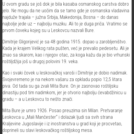
U ovom gradu se još dok je bila kasaba osmanskog carstva dobro
jelo. Ne mogu da ne uočim da se tamo gde je osmanska vladavina
najduže trajala – južna Srbija, Makedonija, Bosna – do danas
najbolje jede uz – najbolju muziku. Ali to je duga priča. Vratimo se
prvom čoveku kojeg su u Leskovcu nazvali Bure.
Dimitrije Gligorijević je sa 48 godina 1915. dopao u zarobljeništvo.
Kada je krajem Velikog rata pušten, već je prevalio pedesetu. Ali je
znao sa skarom, kao i njegov otac, za koga kažu da je bio vrhunski
roštiljdžija još u drugoj polovini 19. veka.
Kao i svaki čovek u leskovačkoj varoši i Dimitrije je dobio nadimak.
Svojevremeno je na nekom vašaru za opkladu popio 12,5 litara
piva. Od tada su ga zvali Mita Bure. On je zasnovao roštiljsku
dinastiju pod tim nadimkom, jer je otvorio najbolju ćevabdžinicu u
gradu – a u Leskovcu to nešto znači.
Mita Bure je umro 1926. Posao preuzima sin Milan. Pretvaranje
Leskovca u „Mali Mančester“ i dolazak ljudi sa svih strana
Kraljevine Jugoslavije i iz inostranstva u grad koji je procvetao,
doprineli su slavi leskovačkog roštiljskog mesa.