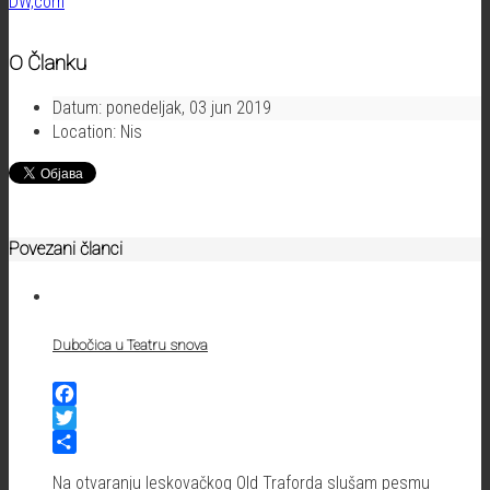
DW,com
O Članku
Datum:
ponedeljak, 03 jun 2019
Location:
Nis
Povezani članci
Dubočica u Teatru snova
Facebook
Twitter
Share
Na otvaranju leskovačkog Old Traforda slušam pesmu