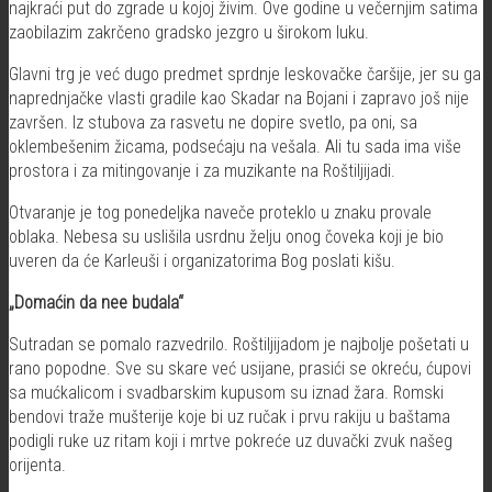
najkraći put do zgrade u kojoj živim. Ove godine u večernjim satima
zaobilazim zakrčeno gradsko jezgro u širokom luku.
Glavni trg je već dugo predmet sprdnje leskovačke čaršije, jer su ga
naprednjačke vlasti gradile kao Skadar na Bojani i zapravo još nije
završen. Iz stubova za rasvetu ne dopire svetlo, pa oni, sa
oklembešenim žicama, podsećaju na vešala. Ali tu sada ima više
prostora i za mitingovanje i za muzikante na Roštiljijadi.
Otvaranje je tog ponedeljka naveče proteklo u znaku provale
oblaka. Nebesa su uslišila usrdnu želju onog čoveka koji je bio
uveren da će Karleuši i organizatorima Bog poslati kišu.
„Domaćin da nee budala“
Sutradan se pomalo razvedrilo. Roštiljijadom je najbolje pošetati u
rano popodne. Sve su skare već usijane, prasići se okreću, ćupovi
sa mućkalicom i svadbarskim kupusom su iznad žara. Romski
bendovi traže mušterije koje bi uz ručak i prvu rakiju u baštama
podigli ruke uz ritam koji i mrtve pokreće uz duvački zvuk našeg
orijenta.