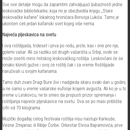
Sve ove detalje mogu da zapamtim zahvaljujući ljubaznosti jedne
leskovačke bibliotekarke, koja mi je obezbedila knjigu „Stare
leskovačke kafane“ lokalnog hroničara Borivoja Lukića. Tamo je
ukoričen celi jedan kafanski svet kojeg više nema.
Najveća pljeskavica na svetu
I ova roštiljijada, trideset i prva po redu, jeste, kao i one pre nje,
golemi vašar. Ali za razliku od drugih vašarišta u Srbiji, ovde se
može osetiti miris mitskog leskovačkog roštilja. Leskovčani će se
ionako kloniti gužve i svoj će roštilj čak i za vreme Roštiljijade
naručivati u svojim kafanama.
Tamo duh zvani Dragi Bure živi i nadgleda skaru svaki dan u godini,
a ne samo u vreme vašarske euforije krajem avgusta. Ali ko je u to
vreme u Leskovcu, ne bi smeo da propusti prizor spremanja i
roštiljanja najveće pljeskavice na svetu. Ova se po masi približila
cifri od 70 kilograma.
Muzički događaj celog festivala roštilja nisu nastupi Karleuše,
Vesne Zmijanac ili Riblje Čorbe. Orkestar Elvisa Bajramovića, prve