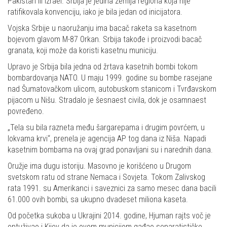
Pakistan ili Izrael. Srbija je jedina zemlja regiona koja nije
ratifikovala konvenciju, iako je bila jedan od inicijatora.
Vojska Srbije u naoružanju ima bacač raketa sa kasetnom
bojevom glavom M-87 Orkan. Srbija takođe i proizvodi bacač
granata, koji može da koristi kasetnu municiju.
Upravo je Srbija bila jedna od žrtava kasetnih bombi tokom
bombardovanja NATO. U maju 1999. godine su bombe rasejane
nad Šumatovačkom ulicom, autobuskom stanicom i Tvrđavskom
pijacom u Nišu. Stradalo je šesnaest civila, dok je osamnaest
povređeno.
„Tela su bila razneta među šargarepama i drugim povrćem, u
lokvama krvi“, prenela je agencija AP tog dana iz Niša. Napadi
kasetnim bombama na ovaj grad ponavljani su i narednih dana.
Oružje ima dugu istoriju. Masovno je korišćeno u Drugom
svetskom ratu od strane Nemaca i Sovjeta. Tokom Zalivskog
rata 1991. su Amerikanci i saveznici za samo mesec dana bacili
61.000 ovih bombi, sa ukupno dvadeset miliona kaseta.
Od početka sukoba u Ukrajini 2014. godine, Hjuman rajts voč je
optuživao i Kijev da je ovom municijom gađao separatističke