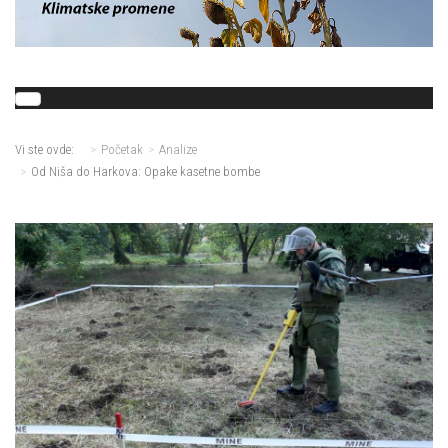
Vi ste ovde:
Početak
Analize
Od Niša do Harkova: Opake kasetne bombe