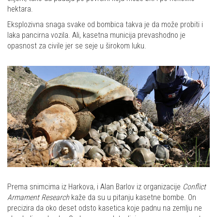
hektara.
Eksplozivna snaga svake od bombica takva je da može probiti i
laka pancirna vozila. Ali, kasetna municija prevashodno je
opasnost za civile jer se seje u širokom luku.
Prema snimcima iz Harkova, i Alan Barlov iz organizacije
Conflict
Armament Research
kaže da su u pitanju kasetne bombe. On
precizira da oko deset odsto kasetica koje padnu na zemlju ne