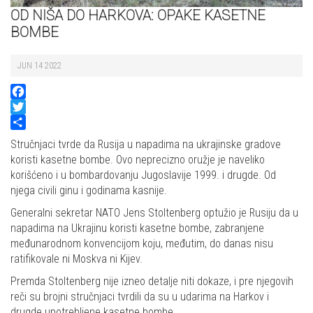
OD NIŠA DO HARKOVA: OPAKE KASETNE
BOMBE
JUN 14 2022
Facebook
Twitter
Share
Stručnjaci tvrde da Rusija u napadima na ukrajinske gradove
koristi kasetne bombe. Ovo neprecizno oružje je naveliko
korišćeno i u bombardovanju Jugoslavije 1999. i drugde. Od
njega civili ginu i godinama kasnije.
Generalni sekretar NATO Jens Stoltenberg optužio je Rusiju da u
napadima na Ukrajinu koristi kasetne bombe, zabranjene
međunarodnom konvencijom koju, međutim, do danas nisu
ratifikovale ni Moskva ni Kijev.
Premda Stoltenberg nije izneo detalje niti dokaze, i pre njegovih
reči su brojni stručnjaci tvrdili da su u udarima na Harkov i
drugde upotrebljene kasetne bombe.