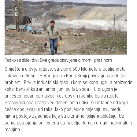
Teško se diše i živi: Dva grada obavijena dimom i prašinom
Smješteni u dvije države, sa skoro 500 kilometara udaljenosti,
Lukavac u Bosni i Hercegovini i Bor u Srbiji povezuju zajednički
problemi. Prvi je industrijski grad u kom se kopa ugalj a proizvode
koks, benzol, katran, amonijum sulfat, soda... U drugom je
smješten jedan od najvećih evropskih rudnika bakra i zlata.
Stanovnici oba grada već decenijama udišu supstance od kojih
češće oboljevaju od raka. Iako posljedice osjećaju svi, među
njima postoje zajednice koje su u znatno lošijem položaju. Uz
sama postojenja smještena su naselja Roma i drugih nacionalnih
manjina.