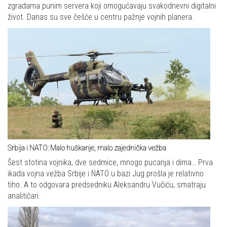
zgradama punim servera koji omogućavaju svakodnevni digitalni
život. Danas su sve češće u centru pažnje vojnih planera.
Srbija i NATO: Malo huškanje, malo zajednička vežba
Šest stotina vojnika, dve sedmice, mnogo pucanja i dima… Prva
ikada vojna vežba Srbije i NATO u bazi Jug prošla je relativno
tiho. A to odgovara predsedniku Aleksandru Vučiću, smatraju
analitičari.