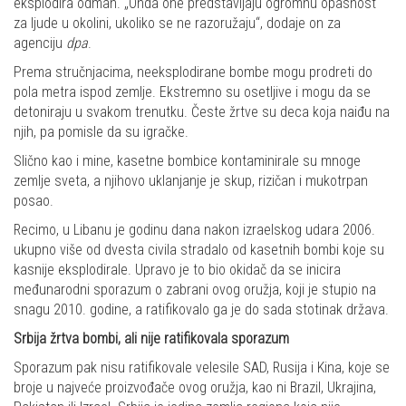
eksplodira odmah. „Onda one predstavljaju ogromnu opasnost
za ljude u okolini, ukoliko se ne razoružaju“, dodaje on za
agenciju
dpa
.
Prema stručnjacima, neeksplodirane bombe mogu prodreti do
pola metra ispod zemlje. Ekstremno su osetljive i mogu da se
detoniraju u svakom trenutku. Česte žrtve su deca koja naiđu na
njih, pa pomisle da su igračke.
Slično kao i mine, kasetne bombice kontaminirale su mnoge
zemlje sveta, a njihovo uklanjanje je skup, rizičan i mukotrpan
posao.
Recimo, u Libanu je godinu dana nakon izraelskog udara 2006.
ukupno više od dvesta civila stradalo od kasetnih bombi koje su
kasnije eksplodirale. Upravo je to bio okidač da se inicira
međunarodni sporazum o zabrani ovog oružja, koji je stupio na
snagu 2010. godine, a ratifikovalo ga je do sada stotinak država.
Srbija žrtva bombi, ali nije ratifikovala sporazum
Sporazum pak nisu ratifikovale velesile SAD, Rusija i Kina, koje se
broje u najveće proizvođače ovog oružja, kao ni Brazil, Ukrajina,