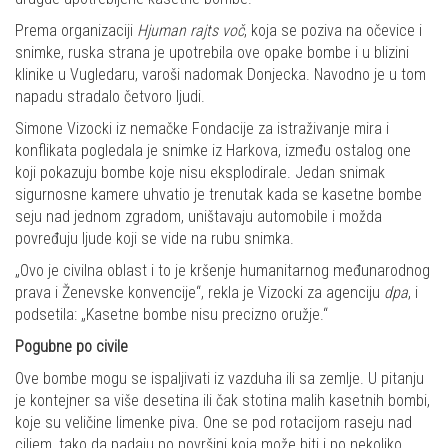
Prema organizaciji
Hjuman rajts voč
, koja se poziva na očevice i
snimke, ruska strana je upotrebila ove opake bombe i u blizini
klinike u Vugledaru, varoši nadomak Donjecka. Navodno je u tom
napadu stradalo četvoro ljudi.
Simone Vizocki iz nemačke Fondacije za istraživanje mira i
konflikata pogledala je snimke iz Harkova, između ostalog one
koji pokazuju bombe koje nisu eksplodirale. Jedan snimak
sigurnosne kamere uhvatio je trenutak kada se kasetne bombe
seju nad jednom zgradom, uništavaju automobile i možda
povređuju ljude koji se vide na rubu snimka.
„Ovo je civilna oblast i to je kršenje humanitarnog međunarodnog
prava i Ženevske konvencije“, rekla je Vizocki za agenciju
dpa
, i
podsetila: „Kasetne bombe nisu precizno oružje.“
Pogubne po civile
Ove bombe mogu se ispaljivati iz vazduha ili sa zemlje. U pitanju
je kontejner sa više desetina ili čak stotina malih kasetnih bombi,
koje su veličine limenke piva. One se pod rotacijom raseju nad
ciljem, tako da padaju po površini koja može biti i po nekoliko