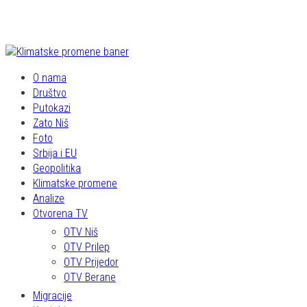
O nama
Društvo
Putokazi
Zato Niš
Foto
Srbija i EU
Geopolitika
Klimatske promene
Analize
Otvorena TV
OTV Niš
OTV Prilep
OTV Prijedor
OTV Berane
Migracije