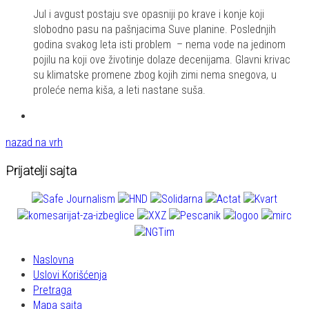
Share
Jul i avgust postaju sve opasniji po krave i konje koji
slobodno pasu na pašnjacima Suve planine. Poslednjih
godina svakog leta isti problem – nema vode na jedinom
pojilu na koji ove životinje dolaze decenijama. Glavni krivac
su klimatske promene zbog kojih zimi nema snegova, u
proleće nema kiša, a leti nastane suša.
nazad na vrh
Prijatelji sajta
Naslovna
Uslovi Korišćenja
Pretraga
Mapa sajta