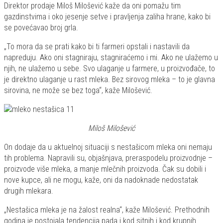
Direktor prodaje Miloš Milošević kaže da oni pomažu tim
gazdinstvima i oko jesenje setve i pravljenja zaliha hrane, kako bi
se povećavao broj grla.
„To mora da se prati kako bi ti farmeri opstali i nastavili da
napreduju. Ako oni stagniraju, stagniraćemo i mi. Ako ne ulažemo u
njih, ne ulažemo u sebe. Svo ulaganje u farmere, u proizvođače, to
je direktno ulaganje u rast mleka. Bez sirovog mleka – to je glavna
sirovina, ne može se bez toga“, kaže Milošević.
Miloš Milošević
On dodaje da u aktuelnoj situaciji s nestašicom mleka oni nemaju
tih problema. Napravili su, objašnjava, preraspodelu proizvodnje –
proizvode više mleka, a manje mlečnih proizvoda. Čak su dobili i
nove kupce, ali ne mogu, kaže, oni da nadoknade nedostatak
drugih mlekara.
„Nestašica mleka je na žalost realna“, kaže Milošević. Prethodnih
godina je postojala tendencija pada i kod sitnih i kod krupnih