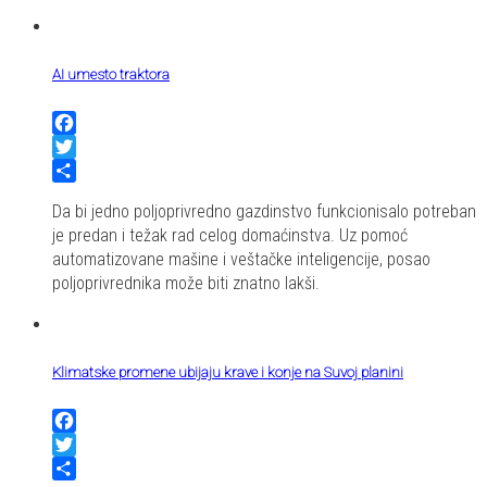
AI umesto traktora
Facebook
Twitter
Share
Da bi jedno poljoprivredno gazdinstvo funkcionisalo potreban
je predan i težak rad celog domaćinstva. Uz pomoć
automatizovane mašine i veštačke inteligencije, posao
poljoprivrednika može biti znatno lakši.
Klimatske promene ubijaju krave i konje na Suvoj planini
Facebook
Twitter