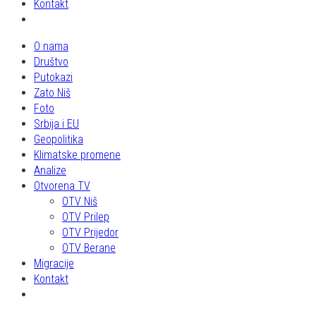
Kontakt
O nama
Društvo
Putokazi
Zato Niš
Foto
Srbija i EU
Geopolitika
Klimatske promene
Analize
Otvorena TV
OTV Niš
OTV Prilep
OTV Prijedor
OTV Berane
Migracije
Kontakt