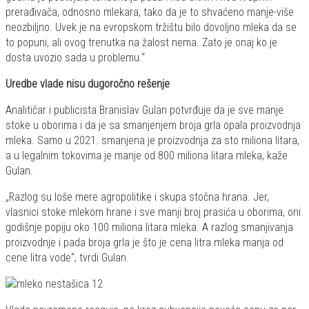
prerađivača, odnosno mlekara, tako da je to shvaćeno manje-više
neozbiljno. Uvek je na evropskom tržištu bilo dovoljno mleka da se
to popuni, ali ovog trenutka na žalost nema. Zato je onaj ko je
dosta uvozio sada u problemu.“
Uredbe vlade nisu dugoročno rešenje
Analitičar i publicista Branislav Gulan potvrđuje da je sve manje
stoke u oborima i da je sa smanjenjem broja grla opala proizvodnja
mleka. Samo u 2021. smanjena je proizvodnja za sto miliona litara,
a u legalnim tokovima je manje od 800 miliona litara mleka, kaže
Gulan.
„Razlog su loše mere agropolitike i skupa stočna hrana. Jer,
vlasnici stoke mlekom hrane i sve manji broj prasića u oborima, oni
godišnje popiju oko 100 miliona litara mleka. A razlog smanjivanja
proizvodnje i pada broja grla je što je cena litra mleka manja od
cene litra vode“, tvrdi Gulan.