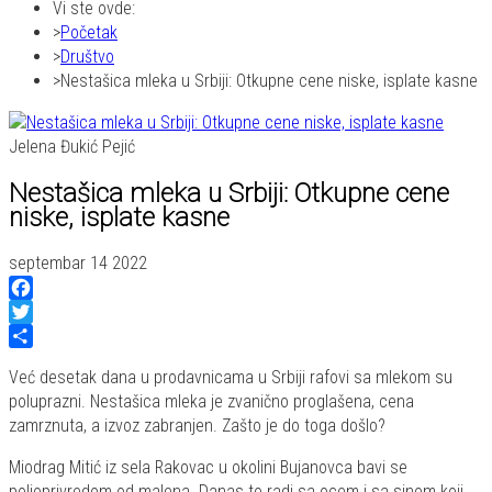
Vi ste ovde:
Početak
Društvo
Nestašica mleka u Srbiji: Otkupne cene niske, isplate kasne
Jelena Đukić Pejić
Nestašica mleka u Srbiji: Otkupne cene
niske, isplate kasne
septembar 14 2022
Facebook
Twitter
Share
Već desetak dana u prodavnicama u Srbiji rafovi sa mlekom su
poluprazni. Nestašica mleka je zvanično proglašena, cena
zamrznuta, a izvoz zabranjen. Zašto je do toga došlo?
Miodrag Mitić iz sela Rakovac u okolini Bujanovca bavi se
poljoprivredom od malena. Danas to radi sa ocem i sa sinom koji