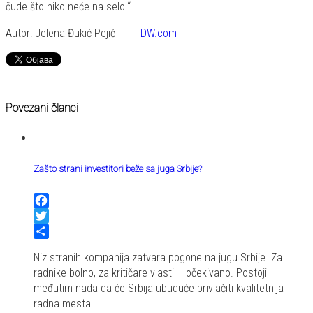
čude što niko neće na selo.“
Autor: Jelena Đukić Pejić
DW.com
Povezani članci
Zašto strani investitori beže sa juga Srbije?
Facebook
Twitter
Share
Niz stranih kompanija zatvara pogone na jugu Srbije. Za
radnike bolno, za kritičare vlasti – očekivano. Postoji
međutim nada da će Srbija ubuduće privlačiti kvalitetnija
radna mesta.