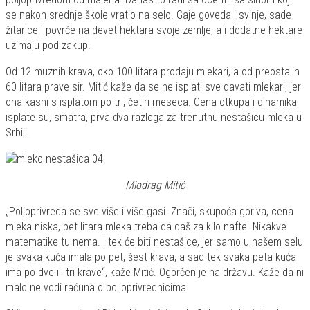
se nakon srednje škole vratio na selo. Gaje goveda i svinje, sade
žitarice i povrće na devet hektara svoje zemlje, a i dodatne hektare
uzimaju pod zakup.
Od 12 muznih krava, oko 100 litara prodaju mlekari, a od preostalih
60 litara prave sir. Mitić kaže da se ne isplati sve davati mlekari, jer
ona kasni s isplatom po tri, četiri meseca. Cena otkupa i dinamika
isplate su, smatra, prva dva razloga za trenutnu nestašicu mleka u
Srbiji.
Miodrag Mitić
„Poljoprivreda se sve više i više gasi. Znači, skupoća goriva, cena
mleka niska, pet litara mleka treba da daš za kilo nafte. Nikakve
matematike tu nema. I tek će biti nestašice, jer samo u našem selu
je svaka kuća imala po pet, šest krava, a sad tek svaka peta kuća
ima po dve ili tri krave“, kaže Mitić. Ogorčen je na državu. Kaže da ni
malo ne vodi računa o poljoprivrednicima.