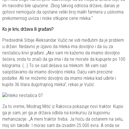
im navodno bile upućene. Zbog takvog odnosa države, danas je
gotovo nemoguće da opstane veliki broj malih farmera u uslovima
prekomernog uvoza i niske otkupne cene mleka.“
Ko je kriv, država ili građani?
Predsednik Srbije Aleksandar Vučić ne vidi međutim da je problem
u državi. Nedavno je izjavio da mleka ima dovoljno i da su za
nestašicu krivi građani: „Ako vam mi kažemo da imamo dovoljno
šećera, onda to znači da ga ima i da ne morate da kupujete po 100
kilograma. (…) To se sad dešava sa mlekom. Mi vam sad
saopštavamo da imamo dovoljno mleka. Daću vam precizne
podatke. Ali ne možemo dovoljno da imamo mleka kad uđete i
kupite 36 litara dugotrajnog mleka“, rekao je Vučić.
Za to vreme, Miodrag Mitić iz Rakovca pokazuje novi traktor. Kupio
ga je sam, jer ga je država odbila na konkursu za kupovinu
mehanizacije. „A meni traktor treba. Ja hoću da ostanem na selu,
moj sin takođe. I morao sam da izvadim 25.000 evra. A onda se