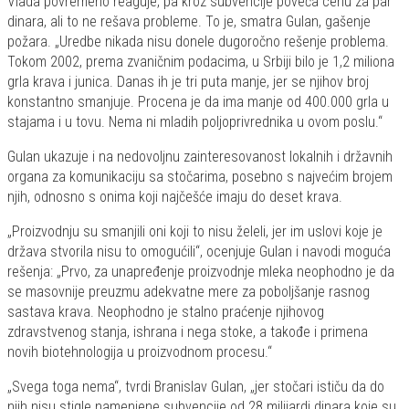
Vlada povremeno reaguje, pa kroz subvencije poveća cenu za par
dinara, ali to ne rešava probleme. To je, smatra Gulan, gašenje
požara. „Uredbe nikada nisu donele dugoročno rešenje problema.
Tokom 2002, prema zvaničnim podacima, u Srbiji bilo je 1,2 miliona
grla krava i junica. Danas ih je tri puta manje, jer se njihov broj
konstantno smanjuje. Procena je da ima manje od 400.000 grla u
stajama i u tovu. Nema ni mladih poljoprivrednika u ovom poslu.“
Gulan ukazuje i na nedovoljnu zainteresovanost lokalnih i državnih
organa za komunikaciju sa stočarima, posebno s najvećim brojem
njih, odnosno s onima koji najčešće imaju do deset krava.
„Proizvodnju su smanjili oni koji to nisu želeli, jer im uslovi koje je
država stvorila nisu to omogućili“, ocenjuje Gulan i navodi moguća
rešenja: „Prvo, za unapređenje proizvodnje mleka neophodno je da
se masovnije preuzmu adekvatne mere za poboljšanje rasnog
sastava krava. Neophodno je stalno praćenje njihovog
zdravstvenog stanja, ishrana i nega stoke, a takođe i primena
novih biotehnologija u proizvodnom procesu.“
„Svega toga nema“, tvrdi Branislav Gulan, „jer stočari ističu da do
njih nisu stigle namenjene subvencije od 28 milijardi dinara koje su