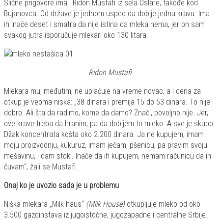
Slične prigovore ima i Ridon Mustafi iz sela Oslare, takođe kod
Bujanovca. Od države je jednom uspeo da dobije jednu kravu. Ima
ih inače deset i smatra da nije istina da mleka nema, jer on sam
svakog jutra isporučuje mlekari oko 130 litara.
Ridon Mustafi
Mlekara mu, međutim, ne uplaćuje na vreme novac, a i cena za
otkup je veoma niska: „38 dinara i premija 15 do 53 dinara. To nije
dobro. Ali šta da radimo, kome da damo? Znači, povoljno nije. Jer,
ove krave treba da hranim, pa da dobijem to mleko. A sve je skupo.
Džak koncentrata košta oko 2.200 dinara. Ja ne kupujem, imam
moju proizvodnju, kukuruz, imam ječam, pšenicu, pa pravim svoju
mešavinu, i dam stoki. Inače da ih kupujem, nemam računicu da ih
čuvam“, žali se Mustafi.
Onaj ko je uvozio sada je u problemu
Niška mlekara „Milk haus“
(Milk House)
otkupljuje mleko od oko
3.500 gazdinstava iz jugoistočne, jugozapadne i centralne Srbije.