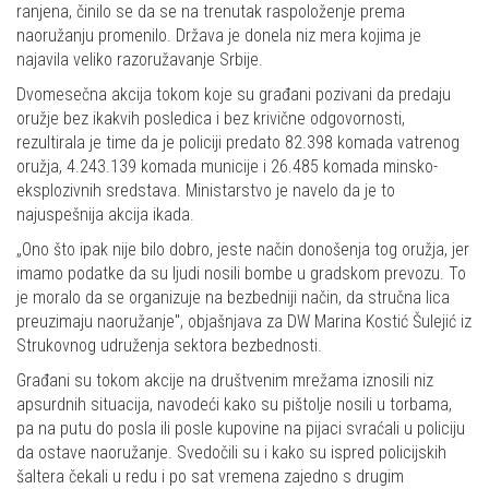
ranjena, činilo se da se na trenutak raspoloženje prema
naoružanju promenilo. Država je donela niz mera kojima je
najavila veliko razoružavanje Srbije.
Dvomesečna akcija tokom koje su građani pozivani da predaju
oružje bez ikakvih posledica i bez krivične odgovornosti,
rezultirala je time da je policiji predato 82.398 komada vatrenog
oružja, 4.243.139 komada municije i 26.485 komada minsko-
eksplozivnih sredstava. Ministarstvo je navelo da je to
najuspešnija akcija ikada.
„Ono što ipak nije bilo dobro, jeste način donošenja tog oružja, jer
imamo podatke da su ljudi nosili bombe u gradskom prevozu. To
je moralo da se organizuje na bezbedniji način, da stručna lica
preuzimaju naoružanje", objašnjava za DW Marina Kostić Šulejić iz
Strukovnog udruženja sektora bezbednosti.
Građani su tokom akcije na društvenim mrežama iznosili niz
apsurdnih situacija, navodeći kako su pištolje nosili u torbama,
pa na putu do posla ili posle kupovine na pijaci svraćali u policiju
da ostave naoružanje. Svedočili su i kako su ispred policijskih
šaltera čekali u redu i po sat vremena zajedno s drugim