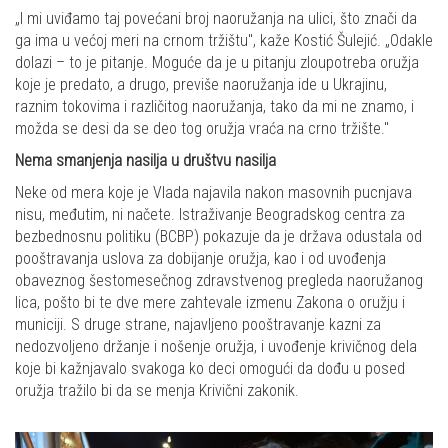
„I mi uviđamo taj povećani broj naoružanja na ulici, što znači da
ga ima u većoj meri na crnom tržištu", kaže Kostić Šulejić. „Odakle
dolazi – to je pitanje. Moguće da je u pitanju zloupotreba oružja
koje je predato, a drugo, previše naoružanja ide u Ukrajinu,
raznim tokovima i različitog naoružanja, tako da mi ne znamo, i
možda se desi da se deo tog oružja vraća na crno tržište."
Nema smanjenja nasilja u društvu nasilja
Neke od mera koje je Vlada najavila nakon masovnih pucnjava
nisu, međutim, ni načete. Istraživanje Beogradskog centra za
bezbednosnu politiku (BCBP) pokazuje da je država odustala od
pooštravanja uslova za dobijanje oružja, kao i od uvođenja
obaveznog šestomesečnog zdravstvenog pregleda naoružanog
lica, pošto bi te dve mere zahtevale izmenu Zakona o oružju i
municiji. S druge strane, najavljeno pooštravanje kazni za
nedozvoljeno držanje i nošenje oružja, i uvođenje krivičnog dela
koje bi kažnjavalo svakoga ko deci omogući da dođu u posed
oružja tražilo bi da se menja Krivični zakonik.