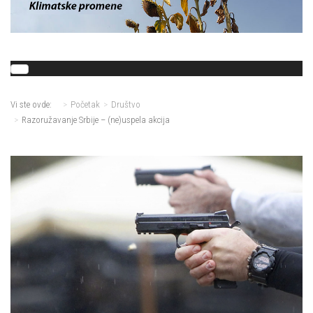
Vi ste ovde:
Početak
Društvo
Razoružavanje Srbije – (ne)uspela akcija