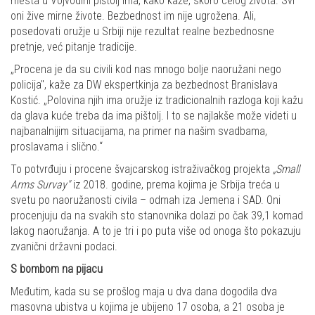
mesta u Vojvodini pištolj ima, kako kaže, skoro celog života. Svi
oni žive mirne živote. Bezbednost im nije ugrožena. Ali,
posedovati oružje u Srbiji nije rezultat realne bezbednosne
pretnje, već pitanje tradicije.
„Procena je da su civili kod nas mnogo bolje naoružani nego
policija", kaže za DW ekspertkinja za bezbednost Branislava
Kostić. „Polovina njih ima oružje iz tradicionalnih razloga koji kažu
da glava kuće treba da ima pištolj. I to se najlakše može videti u
najbanalnijim situacijama, na primer na našim svadbama,
proslavama i slično.“
To potvrđuju i procene švajcarskog istraživačkog projekta
„Small
Arms Survay"
iz 2018. godine, prema kojima je Srbija treća u
svetu po naoružanosti civila – odmah iza Jemena i SAD. Oni
procenjuju da na svakih sto stanovnika dolazi po čak 39,1 komad
lakog naoružanja. A to je tri i po puta više od onoga što pokazuju
zvanični državni podaci.
S bombom na pijacu
Međutim, kada su se prošlog maja u dva dana dogodila dva
masovna ubistva u kojima je ubijeno 17 osoba, a 21 osoba je