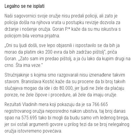
Legalno se ne isplati
Naši sagovornici svoje oružje nisu predali policiji, ali zato je
policija došla na njihova vrata u postupku revizije dozvola za
držanje i nošenje oružja. Goran P.* kaže da su mu iskustva s
policijom bila veoma prijatna.
„Oni su ljudi došli, sve lepo objasnili i ispostavilo se da bih ja
morao da platim oko 200 evra da bih zadržao pištolj“, priča
Goran. „Zato sam im predao pištolj, a ja ću lako da kupim drugi na
crno. Šta ima veze."
Stručnjakinje s kojima smo razgovarali nisu iznenađene takvim
stavom. Branislava Kostić kaže da su procene da bi broj takvih
slučajeva mogao da ide i do 80.000, jer ljudi ne žele da plaćaju
poreze, ne žele čipove i procedure, ali žele da imaju oružje.
Rezultati Vladinih mera koji pokazuju da je sa 766.665
registrovanog oružja neposredno nakon ubistva, taj broj danas
spao na 575.695 tako bi mogli da budu samo vrh ledenog brega,
jer svi ostali argumenti govore u prilog tezi da se broj nelegalnog
oružja istovremeno povećava.