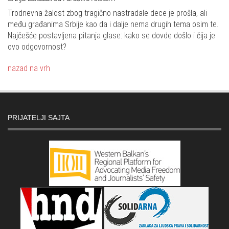
Trodnevna žalost zbog tragično nastradale dece je prošla, ali
među građanima Srbije kao da i dalje nema drugih tema osim te.
Najčešće postavljena pitanja glase: kako se dovde došlo i čija je
ovo odgovornost?
nazad na vrh
PRIJATELJI SAJTA