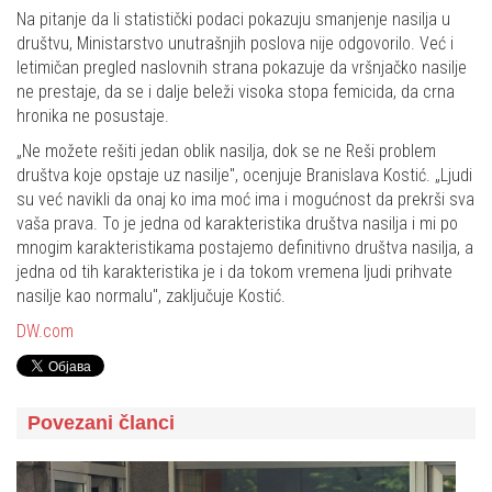
Na pitanje da li statistički podaci pokazuju smanjenje nasilja u
društvu, Ministarstvo unutrašnjih poslova nije odgovorilo. Već i
letimičan pregled naslovnih strana pokazuje da vršnjačko nasilje
ne prestaje, da se i dalje beleži visoka stopa femicida, da crna
hronika ne posustaje.
„Ne možete rešiti jedan oblik nasilja, dok se ne Reši problem
društva koje opstaje uz nasilje", ocenjuje Branislava Kostić. „Ljudi
su već navikli da onaj ko ima moć ima i mogućnost da prekrši sva
vaša prava. To je jedna od karakteristika društva nasilja i mi po
mnogim karakteristikama postajemo definitivno društva nasilja, a
jedna od tih karakteristika je i da tokom vremena ljudi prihvate
nasilje kao normalu", zaključuje Kostić.
DW.com
Povezani članci