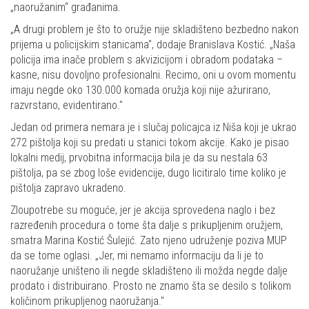
„naoružanim“ građanima.
„A drugi problem je što to oružje nije skladišteno bezbedno nakon
prijema u policijskim stanicama", dodaje Branislava Kostić. „Naša
policija ima inače problem s akvizicijom i obradom podataka –
kasne, nisu dovoljno profesionalni. Recimo, oni u ovom momentu
imaju negde oko 130.000 komada oružja koji nije ažurirano,
razvrstano, evidentirano."
Jedan od primera nemara je i slučaj policajca iz Niša koji je ukrao
272 pištolja koji su predati u stanici tokom akcije. Kako je pisao
lokalni medij, prvobitna informacija bila je da su nestala 63
pištolja, pa se zbog loše evidencije, dugo licitiralo time koliko je
pištolja zapravo ukradeno.
Zloupotrebe su moguće, jer je akcija sprovedena naglo i bez
razređenih procedura o tome šta dalje s prikupljenim oružjem,
smatra Marina Kostić Šulejić. Zato njeno udruženje poziva MUP
da se tome oglasi. „Jer, mi nemamo informaciju da li je to
naoružanje uništeno ili negde skladišteno ili možda negde dalje
prodato i distribuirano. Prosto ne znamo šta se desilo s tolikom
količinom prikupljenog naoružanja."