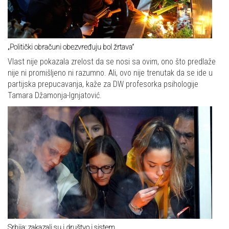
„Politički obračuni obezvređuju bol žrtava“
Vlast nije pokazala zrelost da se nosi sa ovim, ono što predlaže
nije ni promišljeno ni razumno. Ali, ovo nije trenutak da se ide u
partijska prepucavanja, kaže za DW profesorka psihologije
Tamara Džamonja-Ignjatović.
Srbija: zakazali su i društvo i sistem