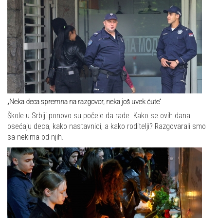
„Neka deca spremna na razgovor, neka još uvek ćute“
Škole u Srbiji ponovo su počele da rade. Kako se ovih dana
osećaju deca, kako nastavnici, a kako roditelji? Razgovarali smo
sa nekima od njih.