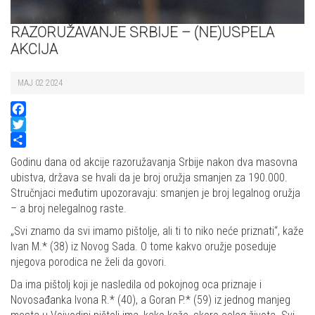
RAZORUŽAVANJE SRBIJE – (NE)USPELA
AKCIJA
MAJ 02 2024
Facebook
Twitter
Share
Godinu dana od akcije razoružavanja Srbije nakon dva masovna
ubistva, država se hvali da je broj oružja smanjen za 190.000.
Stručnjaci međutim upozoravaju: smanjen je broj legalnog oružja
– a broj nelegalnog raste.
„Svi znamo da svi imamo pištolje, ali ti to niko neće priznati“, kaže
Ivan M.* (38) iz Novog Sada. O tome kakvo oružje poseduje
njegova porodica ne želi da govori.
Da ima pištolj koji je nasledila od pokojnog oca priznaje i
Novosađanka Ivona R.* (40), a Goran P.* (59) iz jednog manjeg