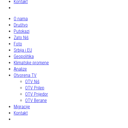
Kontakt
O nama
Društvo
Putokazi
Zato Niš
Foto
Srbija i EU
Geopolitika
Klimatske promene
Analize
Otvorena TV
OTV Niš
OTV Prilep
OTV Prijedor
OTV Berane
Migracije
Kontakt