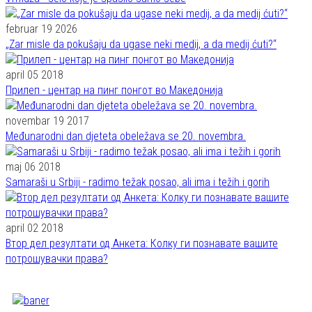
februar 19 2026
„Zar misle da pokušaju da ugase neki medij, a da medij ćuti?“
april 05 2018
Прилеп - центар на пинг понгот во Македонија
novembar 19 2017
Međunarodni dan djeteta obeležava se 20. novembra.
maj 06 2018
Samaraši u Srbiji - radimo težak posao, ali ima i težih i gorih
april 02 2018
Втор дел резултати од Анкета: Колку ги познавате вашите
потрошувачки права?