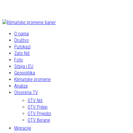
O nama
Društvo
Putokazi
Zato Niš
Foto
Srbija i EU
Geopolitika
Klimatske promene
Analize
Otvorena TV
OTV Niš
OTV Prilep
OTV Prijedor
OTV Berane
Migracije