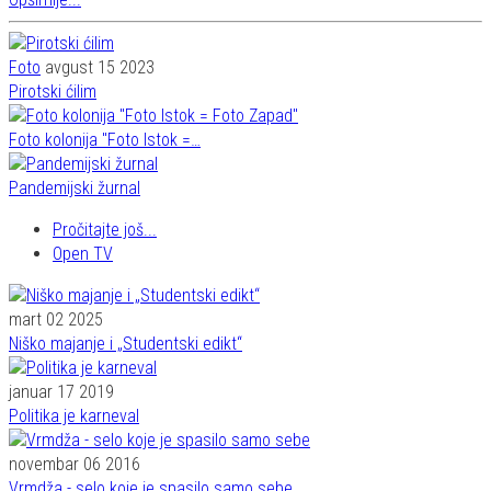
Foto
avgust 15 2023
Pirotski ćilim
Foto kolonija "Foto Istok =…
Pandemijski žurnal
Pročitajte još...
Open TV
mart 02 2025
Niško majanje i „Studentski edikt“
januar 17 2019
Politika je karneval
novembar 06 2016
Vrmdža - selo koje je spasilo samo sebe