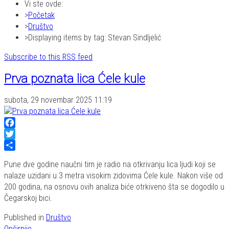
Vi ste ovde:
Početak
Društvo
Displaying items by tag: Stevan Sindljelić
Subscribe to this RSS feed
Prva poznata lica Ćele kule
subota, 29 novembar 2025 11:19
Facebook
Twitter
Share
Pune dve godine naučni tim je radio na otkrivanju lica ljudi koji se
nalaze uzidani u 3 metra visokim zidovima Ćele kule. Nakon više od
200 godina, na osnovu ovih analiza biće otrkiveno šta se dogodilo u
Čegarskoj bici.
Published in
Društvo
Opširnije...