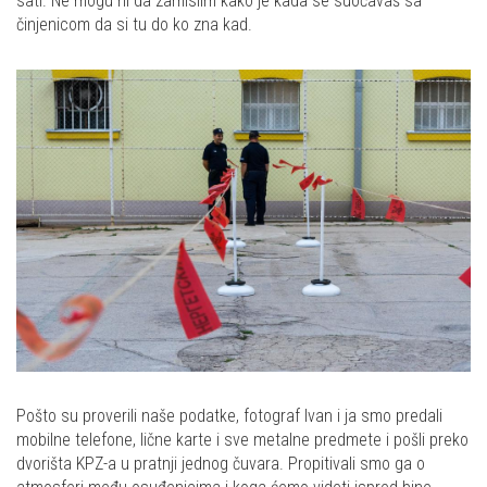
sati. Ne mogu ni da zamislim kako je kada se suočavaš sa
činjenicom da si tu do ko zna kad.
Pošto su proverili naše podatke, fotograf Ivan i ja smo predali
mobilne telefone, lične karte i sve metalne predmete i pošli preko
dvorišta KPZ-a u pratnji jednog čuvara. Propitivali smo ga o