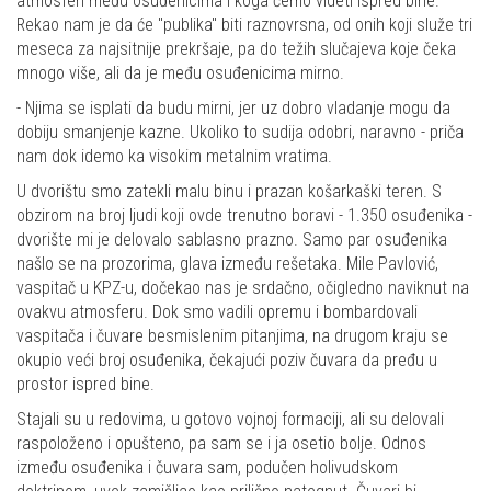
atmosferi među osuđenicima i koga ćemo videti ispred bine.
Rekao nam je da će "publika" biti raznovrsna, od onih koji služe tri
meseca za najsitnije prekršaje, pa do težih slučajeva koje čeka
mnogo više, ali da je među osuđenicima mirno.
- Njima se isplati da budu mirni, jer uz dobro vladanje mogu da
dobiju smanjenje kazne. Ukoliko to sudija odobri, naravno - priča
nam dok idemo ka visokim metalnim vratima.
U dvorištu smo zatekli malu binu i prazan košarkaški teren. S
obzirom na broj ljudi koji ovde trenutno boravi - 1.350 osuđenika -
dvorište mi je delovalo sablasno prazno. Samo par osuđenika
našlo se na prozorima, glava između rešetaka. Mile Pavlović,
vaspitač u KPZ-u, dočekao nas je srdačno, očigledno naviknut na
ovakvu atmosferu. Dok smo vadili opremu i bombardovali
vaspitača i čuvare besmislenim pitanjima, na drugom kraju se
okupio veći broj osuđenika, čekajući poziv čuvara da pređu u
prostor ispred bine.
Stajali su u redovima, u gotovo vojnoj formaciji, ali su delovali
raspoloženo i opušteno, pa sam se i ja osetio bolje. Odnos
između osuđenika i čuvara sam, podučen holivudskom