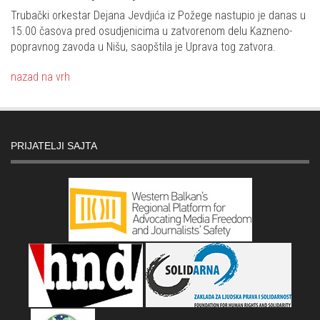
Trubački orkestar Dejana Jevdjića iz Požege nastupio je danas u
15.00 časova pred osudjenicima u zatvorenom delu Kazneno-
popravnog zavoda u Nišu, saopštila je Uprava tog zatvora.
nazad na vrh
PRIJATELJI SAJTA