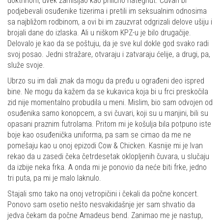
doktrinom, uvek zamišljao kao prilično nategnut. Čuvari bi
podjebevali osuđenike tizerima i pretili im seksualnim odnosima
sa najbližom rodbinom, a ovi bi im zauzvrat odgrizali delove ušiju i
brojali dane do izlaska. Ali u niškom KPZ-u je bilo drugačije.
Delovalo je kao da se poštuju, da je sve kul dokle god svako radi
svoj posao. Jedni stražare, otvaraju i zatvaraju ćelije, a drugi, pa,
služe svoje.
Ubrzo su im dali znak da mogu da pređu u ograđeni deo ispred
bine. Ne mogu da kažem da se kukavica koja bi u frci preskočila
zid nije momentalno probudila u meni. Mislim, bio sam odvojen od
osuđenika samo konopcem, a svi čuvari, koji su u manjini, bili su
opasani praznim futrolama. Pritom mi je košulja bila potpuno iste
boje kao osuđenička uniforma, pa sam se cimao da me ne
pomešaju kao u onoj epizodi Cow & Chicken. Kasnije mi je Ivan
rekao da u zasedi čeka četrdesetak oklopljenih čuvara, u slučaju
da izbije neka frka. A onda mi je ponovio da neće biti frke, jedno
tri puta, pa mi je malo laknulo.
Stajali smo tako na onoj vetropičini i čekali da počne koncert.
Ponovo sam osetio nešto nesvakidašnje jer sam shvatio da
jedva čekam da počne Amadeus bend. Zanimao me je nastup,