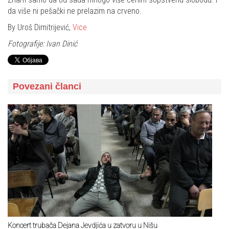
da više ni pešački ne prelazim na crveno.
By Uroš Dimitrijević,
Vice
Fotografije: Ivan Dinić
Povezani članci
Koncert trubača Dejana Jevdjića u zatvoru u Nišu