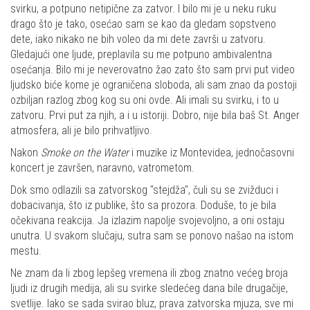
svirku, a potpuno netipične za zatvor. I bilo mi je u neku ruku
drago što je tako, osećao sam se kao da gledam sopstveno
dete, iako nikako ne bih voleo da mi dete završi u zatvoru.
Gledajući one ljude, preplavila su me potpuno ambivalentna
osećanja. Bilo mi je neverovatno žao zato što sam prvi put video
ljudsko biće kome je ograničena sloboda, ali sam znao da postoji
ozbiljan razlog zbog kog su oni ovde. Ali imali su svirku, i to u
zatvoru. Prvi put za njih, a i u istoriji. Dobro, nije bila baš St. Anger
atmosfera, ali je bilo prihvatljivo.
Nakon
Smoke on the Water
i muzike iz Montevidea, jednočasovni
koncert je završen, naravno, vatrometom.
Dok smo odlazili sa zatvorskog "stejdža", čuli su se zvižduci i
dobacivanja, što iz publike, što sa prozora. Doduše, to je bila
očekivana reakcija. Ja izlazim napolje svojevoljno, a oni ostaju
unutra. U svakom slučaju, sutra sam se ponovo našao na istom
mestu.
Ne znam da li zbog lepšeg vremena ili zbog znatno većeg broja
ljudi iz drugih medija, ali su svirke sledećeg dana bile drugačije,
svetlije. Iako se sada svirao bluz, prava zatvorska mjuza, sve mi