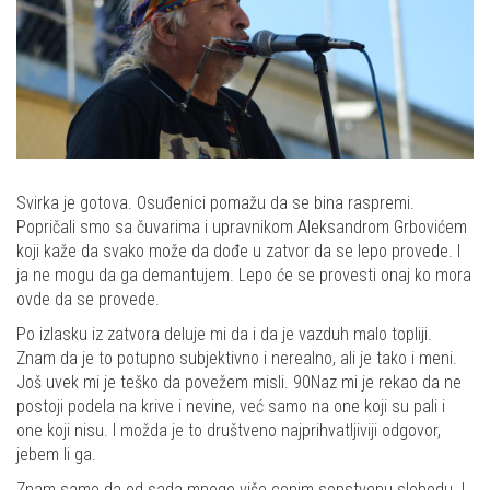
Svirka je gotova. Osuđenici pomažu da se bina raspremi.
Popričali smo sa čuvarima i upravnikom Aleksandrom Grbovićem
koji kaže da svako može da dođe u zatvor da se lepo provede. I
ja ne mogu da ga demantujem. Lepo će se provesti onaj ko mora
ovde da se provede.
Po izlasku iz zatvora deluje mi da i da je vazduh malo topliji.
Znam da je to potupno subjektivno i nerealno, ali je tako i meni.
Još uvek mi je teško da povežem misli. 90Naz mi je rekao da ne
postoji podela na krive i nevine, već samo na one koji su pali i
one koji nisu. I možda je to društveno najprihvatljiviji odgovor,
jebem li ga.
Znam samo da od sada mnogo više cenim sopstvenu slobodu. I