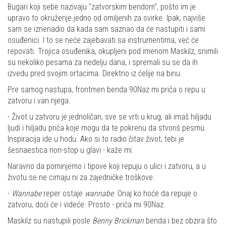
Bugari koji sebe nazivaju "zatvorskim bendom", pošto im je
upravo to okruženje jedno od omiljenih za svirke. Ipak, najviše
sam se iznenadio da kada sam saznao da će nastupiti i sami
osuđenici. I to se neće zajebavati sa instrumentima, već će
repovati. Trojica osuđenika, okupljeni pod imenom Maskilz, snimili
su nekoliko pesama za nedelju dana, i spremali su se da ih
izvedu pred svojim ortacima. Direktno iz ćelije na binu.
Pre samog nastupa, frontmen benda 90Naz mi priča o repu u
zatvoru i van njega.
- Život u zatvoru je jednoličan, sve se vrti u krug, ali imaš hiljadu
ljudi i hiljadu priča koje mogu da te pokrenu da stvoriš pesmu.
Inspiracija ide u hodu. Ako si to radio čitav život, tebi je
šesnaestica non-stop u glavi - kaže mi.
Naravno da pominjemo i tipove koji repuju o ulici i zatvoru, a u
životu se ne cimaju ni za zajedničke troškove.
-
Wannabe
reper ostaje
wannabe
. Onaj ko hoće da repuje o
zatvoru, doći će i videće. Prosto - priča mi 90Naz.
Maskilz su nastupili posle
Benny Brickman
benda i bez obzira što