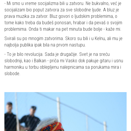
- Mi smo u vreme socijalizma bili u zatvoru. Ne bukvalno, već je
socijalizam bio poput zatvora za sve slobodne ljude. A bluz je
prava muzika za zatvor. Bluz govori o ljudskim problemima, o
tome kako treba da budeš ponosan, hrabar i da pevaš o svojim
problemima. Onda ti makar na pet minuta bude bolje - kaže mi.
Svirali su po mnogim zatvorima. Skoro su bili i u Kelnu, ali mu je
najbolja publika ipak bila na prvom nastupu.
- To je bilo revolucija. Sada je drugačije. Svet je na sreću
slobodniji, kao i Balkan - priča mi Vasko dok pakuje gitaru i usnu
harmoniku u torbu oblepljenu nalepnicama sa porukama mira i
slobode.