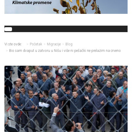
Vi ste ovde:
Početak
Migracije
Blog
Bio sam dvaput u zatvoru u Nišu i više ni pešački ne prelazim na crveno