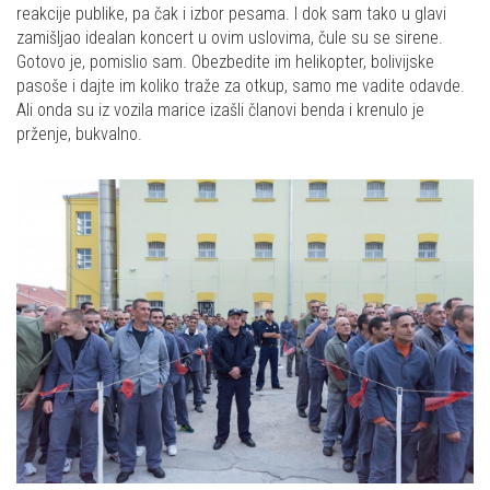
reakcije publike, pa čak i izbor pesama. I dok sam tako u glavi
zamišljao idealan koncert u ovim uslovima, čule su se sirene.
Gotovo je, pomislio sam. Obezbedite im helikopter, bolivijske
pasoše i dajte im koliko traže za otkup, samo me vadite odavde.
Ali onda su iz vozila marice izašli članovi benda i krenulo je
prženje, bukvalno.