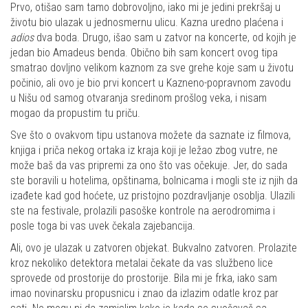
Prvo, otišao sam tamo dobrovoljno, iako mi je jedini prekršaj u
životu bio ulazak u jednosmernu ulicu. Kazna uredno plaćena i
adios
dva boda. Drugo, išao sam u zatvor na koncerte, od kojih je
jedan bio Amadeus benda. Obično bih sam koncert ovog tipa
smatrao dovljno velikom kaznom za sve grehe koje sam u životu
počinio, ali ovo je bio prvi koncert u Kazneno-popravnom zavodu
u Nišu od samog otvaranja sredinom prošlog veka, i nisam
mogao da propustim tu priču.
Sve što o ovakvom tipu ustanova možete da saznate iz filmova,
knjiga i priča nekog ortaka iz kraja koji je ležao zbog vutre, ne
može baš da vas pripremi za ono što vas očekuje. Jer, do sada
ste boravili u hotelima, opštinama, bolnicama i mogli ste iz njih da
izađete kad god hoćete, uz pristojno pozdravljanje osoblja. Ulazili
ste na festivale, prolazili pasoške kontrole na aerodromima i
posle toga bi vas uvek čekala zajebancija.
Ali, ovo je ulazak u zatvoren objekat. Bukvalno zatvoren. Prolazite
kroz nekoliko detektora metalai čekate da vas službeno lice
sprovede od prostorije do prostorije. Bila mi je frka, iako sam
imao novinarsku propusnicu i znao da izlazim odatle kroz par