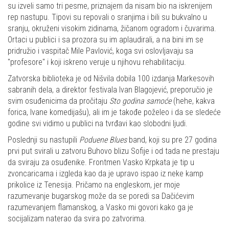
su izveli samo tri pesme, priznajem da nisam bio na iskrenijem
rep nastupu. Tipovi su repovali o sranjima i bili su bukvalno u
sranju, okruženi visokim zidinama, žičanom ogradom i čuvarima.
Ortaci u publici i sa prozora su im aplaudirali, a na bini im se
pridružio i vaspitač Mile Pavlović, koga svi oslovljavaju sa
"profesore" i koji iskreno veruje u njihovu rehabilitaciju.
Zatvorska biblioteka je od Nišvila dobila 100 izdanja Markesovih
sabranih dela, a direktor festivala Ivan Blagojević, preporučio je
svim osuđenicima da pročitaju
Sto godina samoće
(hehe, kakva
forica, Ivane komedijašu), ali im je takođe poželeo i da se sledeće
godine svi vidimo u publici na tvrđavi kao slobodni ljudi.
Poslednji su nastupili
Poduene Blues
band, koji su pre 27 godina
prvi put svirali u zatvoru Buhovo blizu Sofije i od tada ne prestaju
da sviraju za osuđenike. Frontmen Vasko Krpkata je tip u
zvoncaricama i izgleda kao da je upravo ispao iz neke kamp
prikolice iz Tenesija. Pričamo na engleskom, jer moje
razumevanje bugarskog može da se poredi sa Dačićevim
razumevanjem flamanskog, a Vasko mi govori kako ga je
socijalizam naterao da svira po zatvorima.