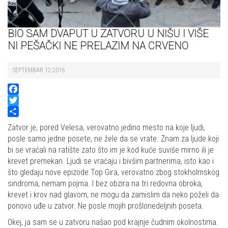
BIO SAM DVAPUT U ZATVORU U NIŠU I VIŠE
NI PEŠAČKI NE PRELAZIM NA CRVENO
SEPTEMBAR 12 2016
Facebook
Twitter
Share
Zatvor je, pored Velesa, verovatno jedino mesto na koje ljudi,
posle samo jedne posete, ne žele da se vrate. Znam za ljude koji
bi se vraćali na ratište zato što im je kod kuće suviše mirno ili je
krevet premekan. Ljudi se vraćaju i bivšim partnerima, isto kao i
što gledaju nove epizode Top Gira, verovatno zbog stokholmskog
sindroma, nemam pojma. I bez obzira na tri redovna obroka,
krevet i krov nad glavom, ne mogu da zamislim da neko poželi da
ponovo uđe u zatvor. Ne posle mojih prošlonedeljnih poseta.
Okej, ja sam se u zatvoru našao pod krajnje čudnim okolnostima.