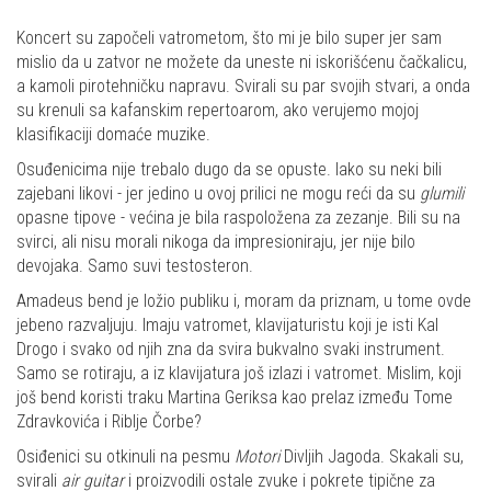
Koncert su započeli vatrometom, što mi je bilo super jer sam
mislio da u zatvor ne možete da uneste ni iskorišćenu čačkalicu,
a kamoli pirotehničku napravu. Svirali su par svojih stvari, a onda
su krenuli sa kafanskim repertoarom, ako verujemo mojoj
klasifikaciji domaće muzike.
Osuđenicima nije trebalo dugo da se opuste. Iako su neki bili
zajebani likovi - jer jedino u ovoj prilici ne mogu reći da su
glumili
opasne tipove - većina je bila raspoložena za zezanje. Bili su na
svirci, ali nisu morali nikoga da impresioniraju, jer nije bilo
devojaka. Samo suvi testosteron.
Amadeus bend je ložio publiku i, moram da priznam, u tome ovde
jebeno razvaljuju. Imaju vatromet, klavijaturistu koji je isti Kal
Drogo i svako od njih zna da svira bukvalno svaki instrument.
Samo se rotiraju, a iz klavijatura još izlazi i vatromet. Mislim, koji
još bend koristi traku Martina Geriksa kao prelaz između Tome
Zdravkovića i Riblje Čorbe?
Osiđenici su otkinuli na pesmu
Motori
Divljih Jagoda. Skakali su,
svirali
air guitar
i proizvodili ostale zvuke i pokrete tipične za