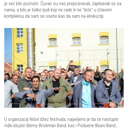
je već bilo poznato. Čuvari su nas prepoznavali, zajebavali se sa
nama, a bilo je toliko ljudi koji ne rade ili ne "leže" u čitavom
kompleksu da sam se osetio kao da sam na ekskurziji.
U organizaciji Nišvil džez festivala, najavljeno je da će nastupiti
niški bluzeri Benny Brickman Band, kao i Poduene Blues Band ,