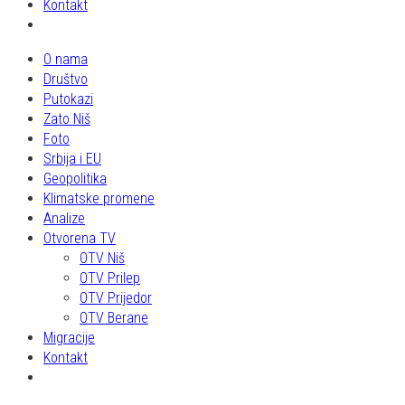
Kontakt
O nama
Društvo
Putokazi
Zato Niš
Foto
Srbija i EU
Geopolitika
Klimatske promene
Analize
Otvorena TV
OTV Niš
OTV Prilep
OTV Prijedor
OTV Berane
Migracije
Kontakt