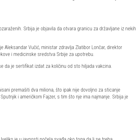
zaraženih. Srbija je objavila da otvara granicu za državljane iz nekih
 Aleksandar Vučić, ministar zdravlja Zlatibor Lončar, direktor
ekove i medicinske sredstva Srbije za upotrebu.
da je sertifikat izdat za količinu od sto hiljada vakcina.
nisani premašiti dva miliona, što ipak nije dovoljno za sticanje
Sputnjik i američkom Fajzer, s tim što nje ima najmanje. Srbija je
veliko je u javnosti počela svađa oko toga da li se treba