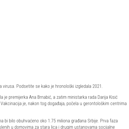
virusa. Podsetite se kako je hronološki izgledala 2021.
a je premijerka Ana Brnabić, a zatim ministarka rada Darija Kisić
9. Vakcinacija je, nakon tog događaja, počela u gerontološkim centrima
ima bi bilo obuhvaćeno oko 1.75 miliona građana Srbije. Prva faza
slenih u domovima za stara lica i drugim ustanovama socijalne