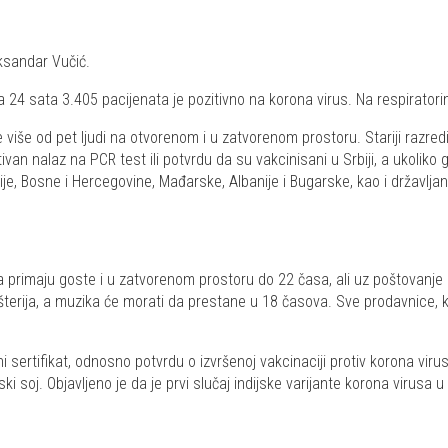
ksandar Vučić.
24 sata 3.405 pacijenata je pozitivno na korona virus. Na respiratorim
e više od pet ljudi na otvorenom i u zatvorenom prostoru. Stariji razred
tivan nalaz na PCR test ili potvrdu da su vakcinisani u Srbiji, a ukoli
nije, Bosne i Hercegovine, Mađarske, Albanije i Bugarske, kao i državlja
a primaju goste i u zatvorenom prostoru do 22 časa, ali uz poštovanje 
terija, a muzika će morati da prestane u 18 časova. Sve prodavnice, 
ertifikat, odnosno potvrdu o izvršenoj vakcinaciji protiv korona virusa i
ki soj. Objavljeno je da je prvi slučaj indijske varijante korona virusa u 