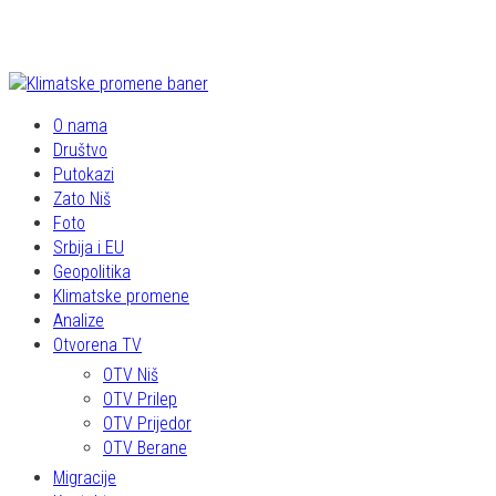
O nama
Društvo
Putokazi
Zato Niš
Foto
Srbija i EU
Geopolitika
Klimatske promene
Analize
Otvorena TV
OTV Niš
OTV Prilep
OTV Prijedor
OTV Berane
Migracije