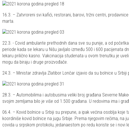
16.3. – Zatvroreni svi kafići, restorani, barovi, tržni centri, prodavni
marta.
22.3. - Covid ambulante prethodnih dana sve su punije, a od početka 
periode kada se lekaru u Nišu javljalo između 500 i 600 pacijenata dn
lekaru prilično kasno. Vakcinacija studenata u ovom trenutku je uve
mogu da biraju i druge proizvođače.
24.3. – Ministar zdravlja Zlatibor Lončar izjavio da su bolnice u Srb
28.3. – Automobilima i autobusima veliki broj građana Severne Makedo
svojim zemljama bilo je više od 1.500 građana. U redovima ima i gr
06.4. – Kovid bolnice u Srbiji su prepune, a ipak većina osoblja koje
koordiniše kovid bolnice na jugu Srbije. Prema njegovim rečima, na j
covida u srpskom protokolu, jedanaestom po redu koriste se i novi le