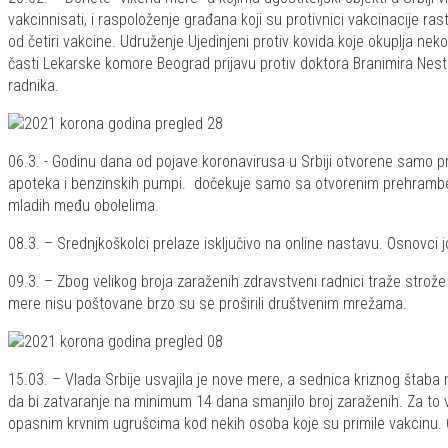
vakcinnisati, i raspoloženje građana koji su protivnici vakcinacije r
od četiri vakcine. Udruženje Ujedinjeni protiv kovida koje okuplja ne
časti Lekarske komore Beograd prijavu protiv doktora Branimira Nest
radnika.
06.3. - Godinu dana od pojave koronavirusa u Srbiji otvorene samo 
apoteka i benzinskih pumpi. dočekuje samo sa otvorenim prehramben
mladih među obolelima.
08.3. – Srednjkoškolci prelaze isključivo na online nastavu. Osnovci
09.3. – Zbog velikog broja zaraženih zdravstveni radnici traže stro
mere nisu poštovane brzo su se proširili društvenim mrežama.
15.03. – Vlada Srbije usvajila je nove mere, a sednica kriznog štaba 
da bi zatvaranje na minimum 14 dana smanjilo broj zaraženih. Za to 
opasnim krvnim ugrušcima kod nekih osoba koje su primile vakcinu. O