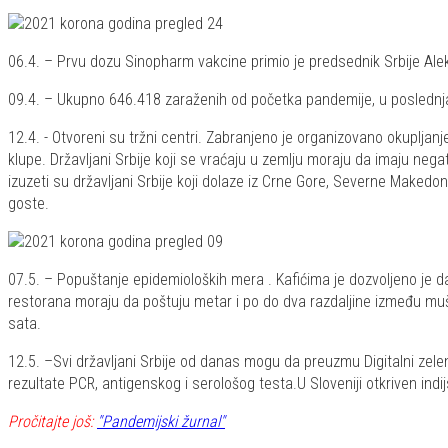
06.4. – Prvu dozu Sinopharm vakcine primio je predsednik Srbije Ale
09.4. – Ukupno 646.418 zaraženih od početka pandemije, u poslednja 
12.4. - Otvoreni su tržni centri. Zabranjeno je organizovano okupljanj
klupe. Državljani Srbije koji se vraćaju u zemlju moraju da imaju nega
izuzeti su državljani Srbije koji dolaze iz Crne Gore, Severne Makedo
goste.
07.5. – Popuštanje epidemioloških mera . Kafićima je dozvoljeno je d
restorana moraju da poštuju metar i po do dva razdaljine između muš
sata.
12.5. –Svi državljani Srbije od danas mogu da preuzmu Digitalni zeleni s
rezultate PCR, antigenskog i serološog testa.U Sloveniji otkriven indijs
Pročitajte još:
"Pandemijski žurnal"