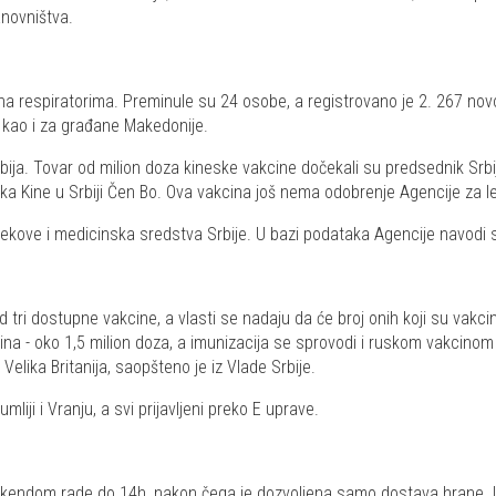
anovništva.
 na respiratorima. Preminule su 24 osobe, a registrovano je 2. 267 novo
 kao i za građane Makedonije.
ja. Tovar od milion doza kineske vakcine dočekali su predsednik Srbije
a Kine u Srbiji Čen Bo. Ova vakcina još nema odobrenje Agencije za l
lekove i medicinska sredstva Srbije. U bazi podataka Agencije navodi se 
od tri dostupne vakcine, a vlasti se nadaju da će broj onih koji su vakci
sina - oko 1,5 milion doza, a imunizacija se sprovodi i ruskom vakcinom 
Velika Britanija, saopšteno je iz Vlade Srbije.
liji i Vranju, a svi prijavljeni preko E uprave.
i vikendom rade do 14h, nakon čega je dozvoljena samo dostava hrane. U