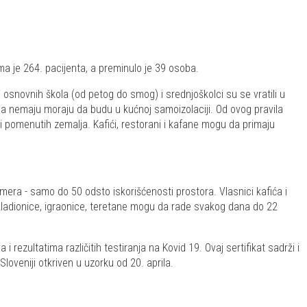
a je 264. pacijenta, a preminulo je 39 osoba.
i osnovnih škola (od petog do smog) i srednjoškolci su se vratili u
ko ga nemaju moraju da budu u kućnoj samoizolaciji. Od ovog pravila
ni pomenutih zemalja. Kafići, restorani i kafane mogu da primaju
mera - samo do 50 odsto iskorišćenosti prostora. Vlasnici kafića i
kladionice, igraonice, teretane mogu da rade svakog dana do 22
 rezultatima različitih testiranja na Kovid 19. Ovaj sertifikat sadrži i
Sloveniji otkriven u uzorku od 20. aprila.