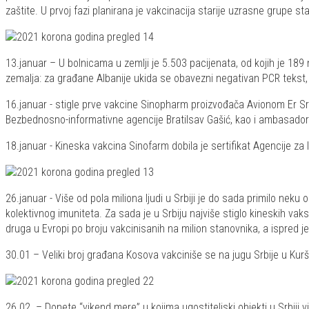
zaštite. U prvoj fazi planirana je vakcinacija starije uzrasne grupe st
13.januar – U bolnicama u zemlji je 5.503 pacijenata, od kojih je 189
zemalja: za građane Albanije ukida se obavezni negativan PCR tekst,
16.januar - stigle prve vakcine Sinopharm proizvođača Avionom Er Srbi
Bezbednosno-informativne agencije Bratilsav Gašić, kao i ambasadork
18.januar - Kineska vakcina Sinofarm dobila je sertifikat Agencije za 
26.januar - Više od pola miliona ljudi u Srbiji je do sada primilo neku 
kolektivnog imuniteta. Za sada je u Srbiju najviše stiglo kineskih vak
druga u Evropi po broju vakcinisanih na milion stanovnika, a ispred je 
30.01 – Veliki broj građana Kosova vakciniše se na jugu Srbije u Kuršum
26.02. – Donete “vikend mere” u kojima ugostiteljski objekti u Srbij