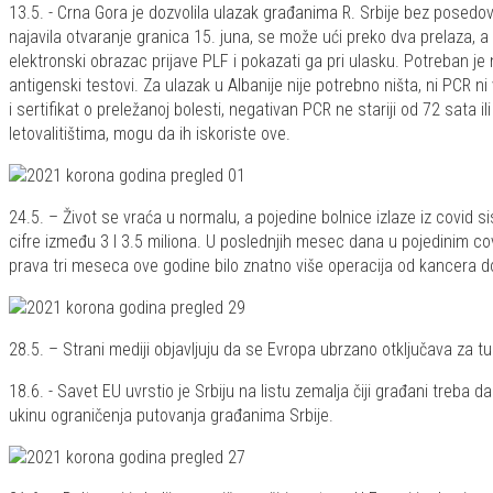
13.5. - Crna Gora je dozvolila ulazak građanima R. Srbije bez posedova
najavila otvaranje granica 15. juna, se može ući preko dva prelaza,
elektronski obrazac prijave PLF i pokazati ga pri ulasku. Potreban je n
antigenski testovi. Za ulazak u Albanije nije potrebno ništa, ni PCR n
i sertifikat o preležanoj bolesti, negativan PCR ne stariji od 72 sata
letovalitištima, mogu da ih iskoriste ove.
24.5. – Život se vraća u normalu, a pojedine bolnice izlaze iz covid s
cifre između 3 I 3.5 miliona. U poslednjih mesec dana u pojedinim c
prava tri meseca ove godine bilo znatno više operacija od kancera d
28.5. – Strani mediji objavljuju da se Evropa ubrzano otključava za t
18.6. - Savet EU uvrstio je Srbiju na listu zemalja čiji građani tre
ukinu ograničenja putovanja građanima Srbije.