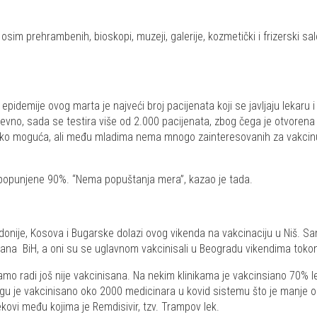
ce osim prehrambenih, bioskopi, muzeji, galerije, kozmetički i frizerski 
epidemije ovog marta je najveći broj pacijenata koji se javljaju lekar
evno, sada se testira više od 2.000 pacijenata, zbog čega je otvorena 
liko moguća, ali među mladima nema mnogo zainteresovanih za vakcinu. 
iji popunjene 90%. “Nema popuštanja mera”, kazao je tada.
nije, Kosova i Bugarske dolazi ovog vikenda na vakcinaciju u Niš. Sam
ađana BiH, a oni su se uglavnom vakcinisali u Beogradu vikendima tok
 tamo radi još nije vakcinisana. Na nekim klinikama je vakcinsiano 70% 
ugu je vakcinisano oko 2000 medicinara u kovid sistemu što je manje od
kovi među kojima je Remdisivir, tzv. Trampov lek.