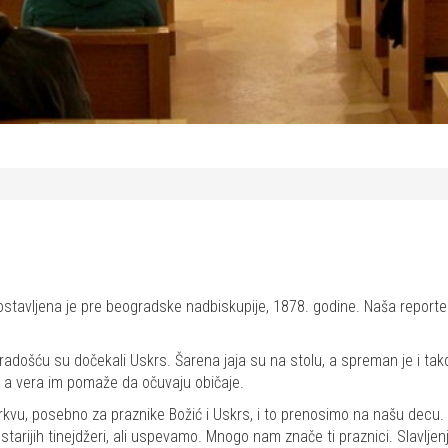
postavljena je pre beogradske nadbiskupije, 1878. godine. Naša reporter
 radošću su dočekali Uskrs. Šarena jaja su na stolu, a spreman je i tako
u, a vera im pomaže da očuvaju običaje.
kvu, posebno za praznike Božić i Uskrs, i to prenosimo na našu decu. 
arijih tinejdžeri, ali uspevamo. Mnogo nam znače ti praznici. Slavljenje