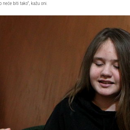
 neće biti tako”, kažu oni.