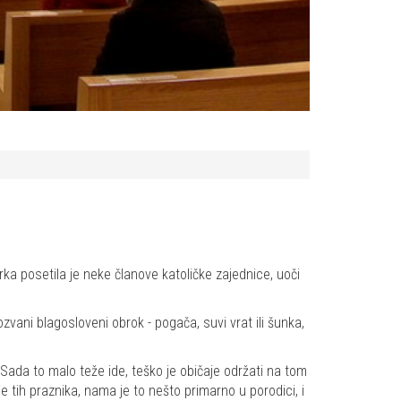
ka posetila je neke članove katoličke zajednice, uoči
zvani blagosloveni obrok - pogača, suvi vrat ili šunka,
Sada to malo teže ide, teško je običaje održati na tom
 tih praznika, nama je to nešto primarno u porodici, i