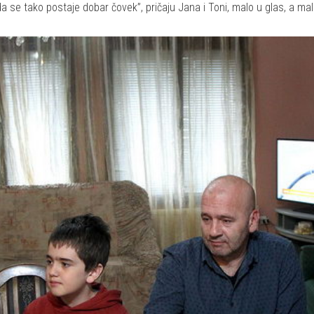
 se tako postaje dobar čovek”, pričaju Jana i Toni, malo u glas, a m