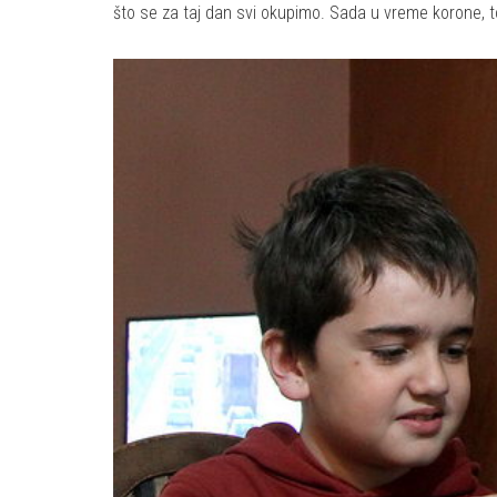
što se za taj dan svi okupimo. Sada u vreme korone, to