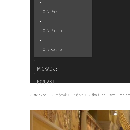
OTV Prilep
OTV Prijedor
OTV Berane
MIGRACIJE
KONTAKT
Vi ste ovde:
Početak
Društvo
Niška župa – svet u malo