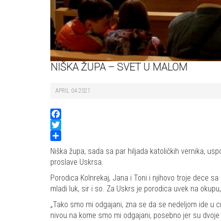
NIŠKA ŽUPA – SVET U MALOM
APRIL 04 2021
Facebook
Twitter
Share
Niška župa, sada sa par hiljada katoličkih vernika, us
proslave Uskrsa.
Porodica Kolnrekaj, Jana i Toni i njihovo troje dece sa
mladi luk, sir i so. Za Uskrs je porodica uvek na okup
„Tako smo mi odgajani, zna se da se nedeljom ide u cr
nivou na kome smo mi odgajani, posebno jer su dvoje st