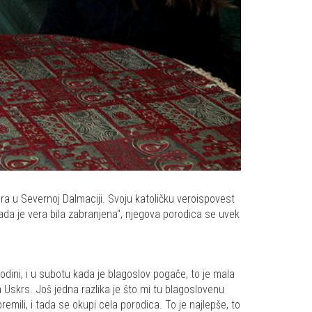
ra u Severnoj Dalmaciji. Svoju katoličku veroispovest
ada je vera bila zabranjena", njegova porodica se uvek
odini, i u subotu kada je blagoslov pogače, to je mala
 Uskrs. Još jedna razlika je što mi tu blagoslovenu
emili, i tada se okupi cela porodica. To je najlepše, to