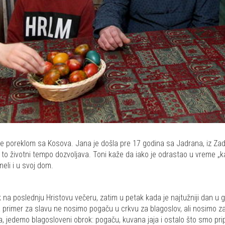
 je poreklom sa Kosova. Jana je došla pre 17 godina sa Jadrana, iz Zad
 to životni tempo dozvoljava. Toni kaže da iako je odrastao u vreme „k
neli i u svoj dom.
 na poslednju Hristovu večeru, zatim u petak kada je najtužniji dan u g
na primer za slavu ne nosimo pogaču u crkvu za blagoslov, ali nosimo za
, jedemo blagosloveni obrok: pogaču, kuvana jaja i ostalo što smo pripr