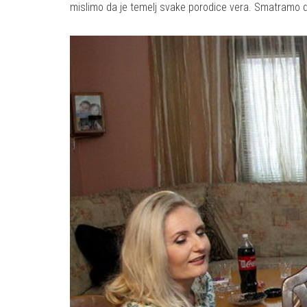
mislimo da je temelj svake porodice vera. Smatramo da