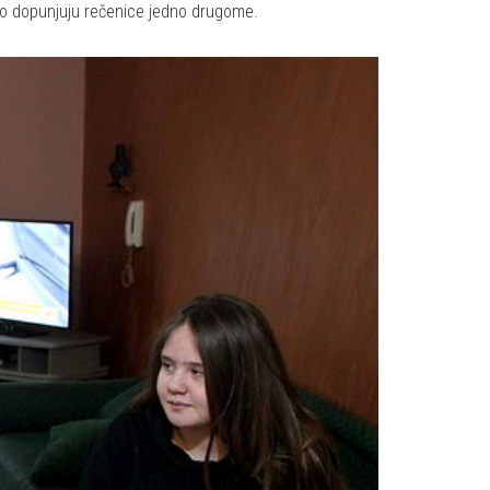
alo dopunjuju rečenice jedno drugome.