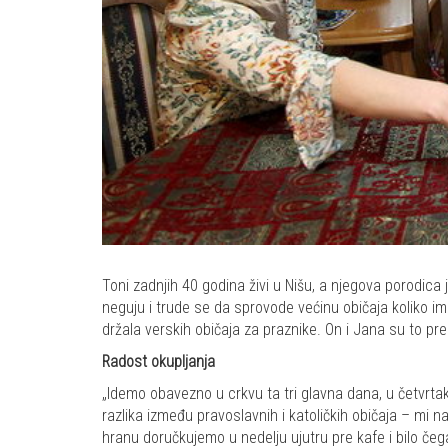
Toni zadnjih 40 godina živi u Nišu, a njegova porodica
neguju i trude se da sprovode većinu običaja koliko im
držala verskih običaja za praznike. On i Jana su to pre
Radost okupljanja
„Idemo obavezno u crkvu ta tri glavna dana, u četvrtak
razlika između pravoslavnih i katoličkih običaja – mi 
hranu doručkujemo u nedelju ujutru pre kafe i bilo čega