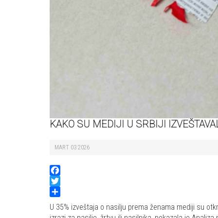
KAKO SU MEDIJI U SRBIJI IZVEŠTAVA
MART 03 2026
Facebook
Twitter
Share
U 35% izveštaja o nasilju prema ženama mediji su otkril
izrazi za nasilje, žrtvu ili nasilnika, pokazala je Ana