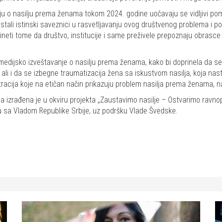
nju o nasilju prema ženama tokom 2024. godine uočavaju se vidljivi pom
stali istinski saveznici u rasvetljavanju ovog društvenog problema i 
ineti tome da društvo, institucije i same preživele prepoznaju obrasce i 
 medijsko izveštavanje o nasilju prema ženama, kako bi doprinela da se 
 ali i da se izbegne traumatizacija žena sa iskustvom nasilja, koja nas
tracija koje na etičan način prikazuju problem nasilja prema ženama, na
 izrađena je u okviru projekta „Zaustavimo nasilje – Ostvarimo ravnop
u sa Vladom Republike Srbije, uz podršku Vlade Švedske.