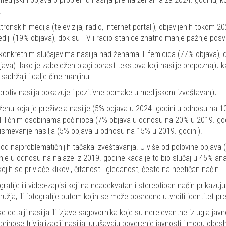
.
ktronskih medija (televizija, radio, internet portali), objavljenih tok
iji (19% objava), dok su TV i radio stanice znatno manje pažnje posve
o konkretnim slučajevima nasilja nad ženama ili femicida (77% objava), 
bjava). Iako je zabeležen blagi porast tekstova koji nasilje prepoznaju
sadržaji i dalje čine manjinu.
otiv nasilja pokazuje i pozitivne pomake u medijskom izveštavanju:
enu koja je preživela nasilje (5% objava u 2024. godini u odnosu na 10
li ličnim osobinama počinioca (7% objava u odnosu na 20% u 2019. god
ismevanje nasilja (5% objava u odnosu na 15% u 2019. godini).
od najproblematičnijih tačaka izveštavanja. U više od polovine objava 
nje u odnosu na nalaze iz 2019. godine kada je to bio slučaj u 45% anal
ih se privlače klikovi, čitanost i gledanost, često na neetičan način.
ije ili video-zapisi koji na neadekvatan i stereotipan način prikazuju nas
ružja, ili fotografije putem kojih se može posredno utvrditi identitet pr
talji nasilja ili izjave sagovornika koje su nerelevantne iz ugla javnog 
prinose trivijalizaciji nasilja, urušavaju poverenje javnosti i mogu obesh