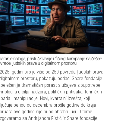
aranje naloga, prisluškivanje i ’fišing’ kampanje najčešće
vrede ljudskih prava u digitalnom prostoru
2025. godini bilo je više od 250 povreda ljudskih prava
digitalnom prostoru, pokazuju podaci Share fondacije.
beležen je dramatičan porast slučajeva zloupotrebe
hnologija u cilju nadzora, političkih pritisaka, tehničkih
pada i manipulacije. Novi, kvartalni izveštaj koji
ljučuje period od decembra prošle godine do kraja
bruara ove godine nije puno ohrabrujući. O tome
zgovaramo sa Andrijanom Ristić iz Share fondacije.