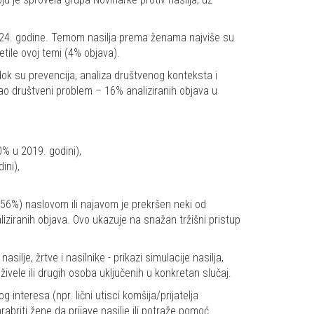
om 2024. godine. Temom nasilja prema ženama najviše su
tile ovoj temi (4% objava).
dok su prevencija, analiza društvenog konteksta i
 kao društveni problem – 16% analiziranih objava u
% u 2019. godini),
ini),
(56%) naslovom ili najavom je prekršen neki od
iziranih objava. Ovo ukazuje na snažan tržišni pristup
ilje, žrtve i nasilnike - prikazi simulacije nasilja,
eživele ili drugih osoba uključenih u konkretan slučaj.
interesa (npr. lični utisci komšija/prijatelja
rabriti žene da prijave nasilje ili potraže pomoć.