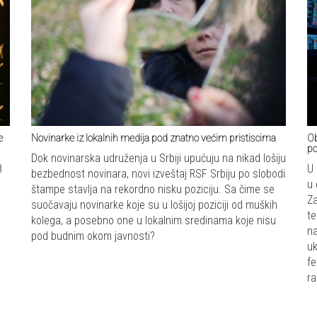
e
Novinarke iz lokalnih medija pod znatno većim pristiscima
Ob
po
Dok novinarska udruženja u Srbiji upućuju na nikad lošiju
8
U 
bezbednost novinara, novi izveštaj RSF Srbiju po slobodi
u 
štampe stavlja na rekordno nisku poziciju. Sa čime se
Za
suočavaju novinarke koje su u lošijoj poziciji od muških
te
kolega, a posebno one u lokalnim sredinama koje nisu
na
pod budnim okom javnosti?
uk
fe
ra