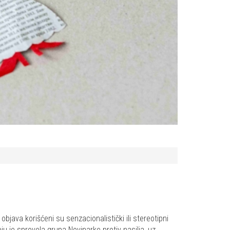
bjava korišćeni su senzacionalistički ili stereotipni
ju je sprovela grupa Novinarke protiv nasilja, uz