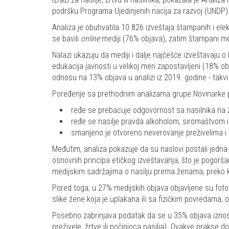
podršku Programa Ujedinjenih nacija za razvoj (UNDP)
Analiza je obuhvatila 10.826 izveštaja štampanih i ele
se bavili
online
mediji (76% objava), zatim štampani med
Nalazi ukazuju da mediji i dalje najčešće izveštavaju 
edukacija javnosti u velikoj meri zapostavljeni (18% o
odnosu na 13% objava u analizi iz 2019. godine - takvi 
Poređenje sa prethodnim analizama grupe Novinarke pr
ređe se prebacuje odgovornost sa nasilnika na ž
ređe se nasilje pravda alkoholom, siromaštvom i
smanjeno je otvoreno neverovanje preživelima i 
Međutim, analiza pokazuje da su naslovi postali jedna 
osnovnih principa etičkog izveštavanja, što je pogorša
medijskim sadržajima o nasilju prema ženama, preko koj
Pored toga, u 27% medijskih objava objavljene su fotograf
slike žene koja je uplakana ili sa fizičkim povredama, o
Posebno zabrinjava podatak da se u 35% objava iznose de
preživele, žrtve ili počinioca nasilja). Ovakve prakse do