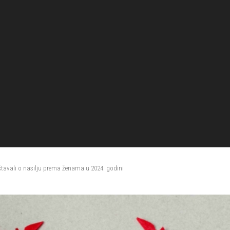
eštavali o nasilju prema ženama u 2024. godini