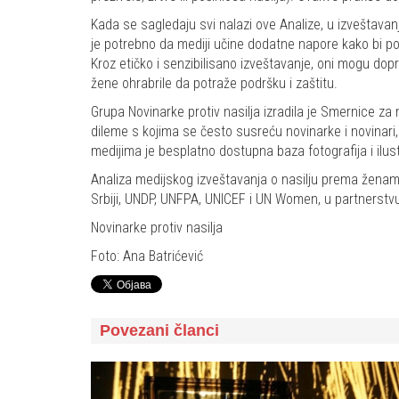
Kada se sagledaju svi nalazi ove Analize, u izveštava
je potrebno da mediji učine dodatne napore kako bi po
Kroz etičko i senzibilisano izveštavanje, oni mogu dopr
žene ohrabrile da potraže podršku i zaštitu.
Grupa Novinarke protiv nasilja izradila je Smernice za
dileme s kojima se često susreću novinarke i novinari,
medijima je besplatno dostupna baza fotografija i ilus
Analiza medijskog izveštavanja o nasilju prema ženama
Srbiji, UNDP, UNFPA, UNICEF i UN Women, u partnerstv
Novinarke protiv nasilja
Foto: Ana Batrićević
Povezani članci