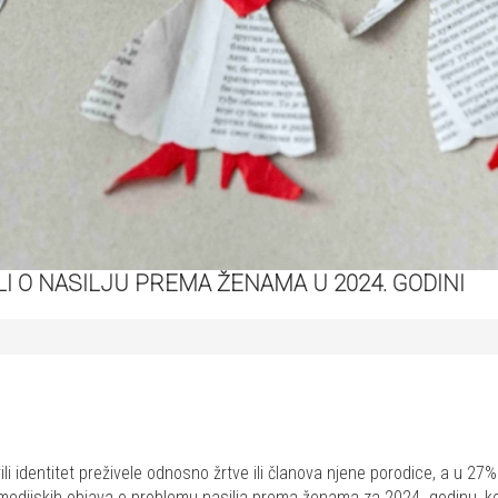
LI O NASILJU PREMA ŽENAMA U 2024. GODINI
i identitet preživele odnosno žrtve ili članova njene porodice, a u 27% o
liza medijskih objava o problemu nasilja prema ženama za 2024. godinu, ko