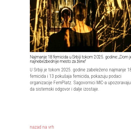
Najmanje 18 femicida u Srbiji tokom 2025. godine: „Dom j
najnebezbednije mesto za žene“
U Srbiji je tokom 2025. godine zabeleženo najmanje 1
femicida i 13 pokušaja femicida, pokazuju podaci
organizacije FemPlatz. Sagovornici MIC-a upozoravaju
da sistemski odgovor i dalje izostaje.
nazad na vrh