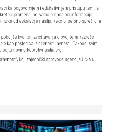
aci ka odgovornijem i edukativnijem pristupu temi, ali
pokretači promena, ne samo prenosioci informacija.
rizike od eskalacije nasilja, kako bi se ono sprečilo, a
poboljša kvalitet izveštavanja o ovoj temi, razreše
taje kao posledica izloženosti javnosti. Takođe, svim
 sajtu novinarkeprotivnasilja.org.
ravnost”, koji zajednički sprovode agencije UN-a u