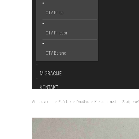
OTV Prilep
OTV Prijedor
OTV Berane
MIGRACIJE
KONTAKT
Vi ste ovde:
Početak
Društvo
Kako su mediji u Srbiji izv