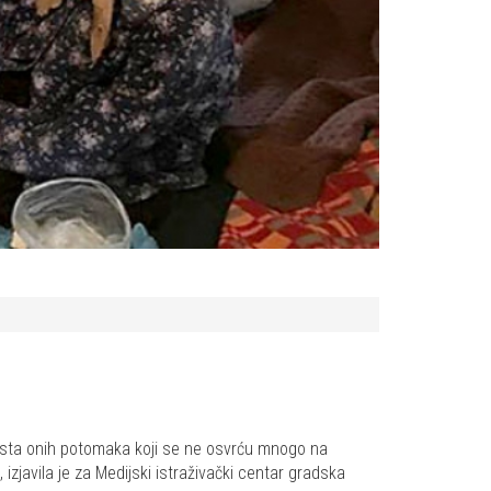
dosta onih potomaka koji se ne osvrću mnogo na
zjavila je za Medijski istraživački centar gradska