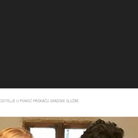
ODITELJE U POMOĆ PRISKAČU GRADSKE SLUŽBE