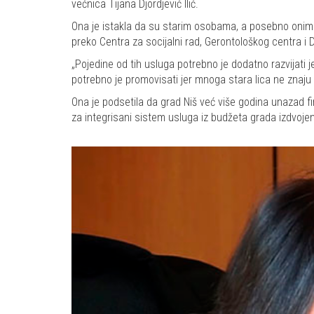
većnica Tijana Djordjević Ilić.
Ona je istakla da su starim osobama, a posebno onim o
preko Centra za socijalni rad, Gerontološkog centra i 
„Pojedine od tih usluga potrebno je dodatno razvijat
potrebno je promovisati jer mnoga stara lica ne znaju za
Ona je podsetila da grad Niš već više godina unazad fin
za integrisani sistem usluga iz budžeta grada izdvoje