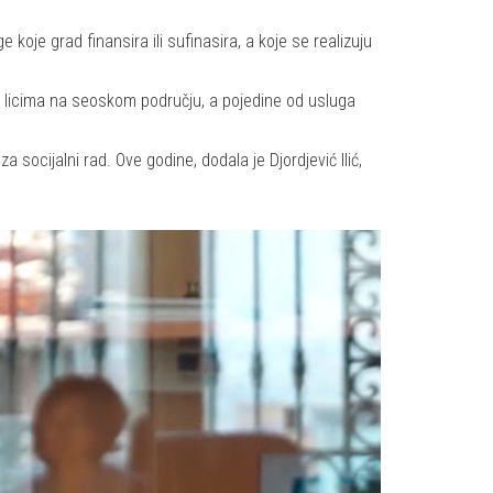
je grad finansira ili sufinasira, a koje se realizuju
m licima na seoskom području, a pojedine od usluga
 socijalni rad. Ove godine, dodala je Djordjević Ilić,