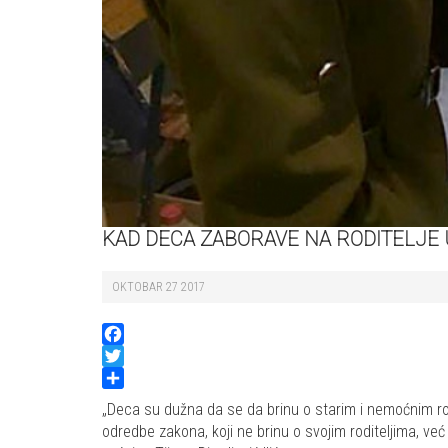
KAD DECA ZABORAVE NA RODITELJE
OKTOBAR 27 2017
Facebook
Twitter
Share
„Deca su dužna da se da brinu o starim i nemoćnim ro
odredbe zakona, koji ne brinu o svojim roditeljima, ve