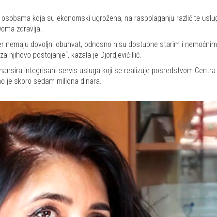
sobama koja su ekonomski ugrožena, na raspolaganju različite usluge ko
Doma zdravlja.
i jer nemaju dovoljni obuhvat, odnosno nisu dostupne starim i nemoćni
 njihovo postojanje“, kazala je Djordjević Ilić.
ansira integrisani servis usluga koji se realizuje posredstvom Centra za
no je skoro sedam miliona dinara.