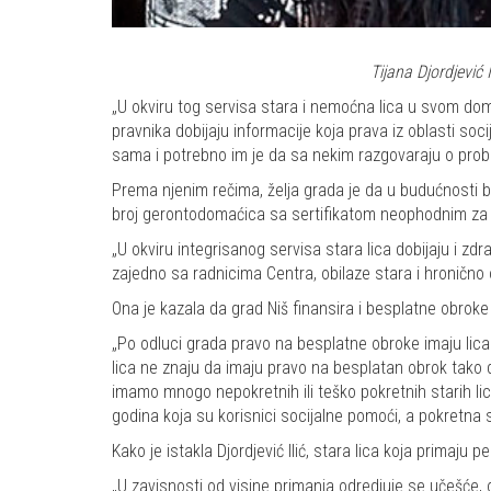
Tijana Djordjević I
„U okviru tog servisa stara i nemoćna lica u svom dom
pravnika dobijaju informacije koja prava iz oblasti soc
sama i potrebno im je da sa nekim razgovaraju o problem
Prema njenim rečima, želja grada je da u budućnosti b
broj gerontodomaćica sa sertifikatom neophodnim za o
„U okviru integrisanog servisa stara lica dobijaju i z
zajedno sa radnicima Centra, obilaze stara i hronično o
Ona je kazala da grad Niš finansira i besplatne obrok
„Po odluci grada pravo na besplatne obroke imaju lic
lica ne znaju da imaju pravo na besplatan obrok tako
imamo mnogo nepokretnih ili teško pokretnih starih lica
godina koja su korisnici socijalne pomoći, a pokretna 
Kako je istakla Djordjević Ilić, stara lica koja primaj
„U zavisnosti od visine primanja odredjuje se učešć