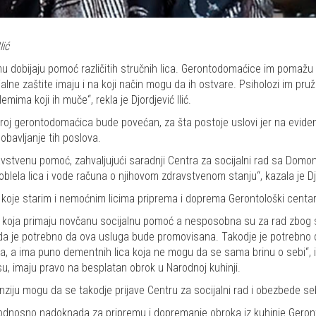
lić
u dobijaju pomoć različitih stručnih lica. Gerontodomaćice im pomažu u
ijalne zaštite imaju i na koji način mogu da ih ostvare. Psiholozi im pr
ima koji ih muče“, rekla je Djordjević Ilić.
roj gerontodomaćica bude povećan, za šta postoje uslovi jer na evidenc
bavljanje tih poslova.
dravstvenu pomoć, zahvaljujući saradnji Centra za socijalni rad sa Dom
blela lica i vode računa o njihovom zdravstvenom stanju“, kazala je Djor
e koje starim i nemoćnim licima priprema i doprema Gerontološki centar
a koja primaju novčanu socijalnu pomoć a nesposobna su za rad zbog st
 da je potrebno da ova usluga bude promovisana. Takodje je potrebno d
, a ima puno dementnih lica koja ne mogu da se sama brinu o sebi“, izjav
su, imaju pravo na besplatan obrok u Narodnoj kuhinji.
u penziju mogu da se takodje prijave Centru za socijalni rad i obezbede
e, odnosno nadoknada za pripremu i dopremanje obroka iz kuhinje Ger