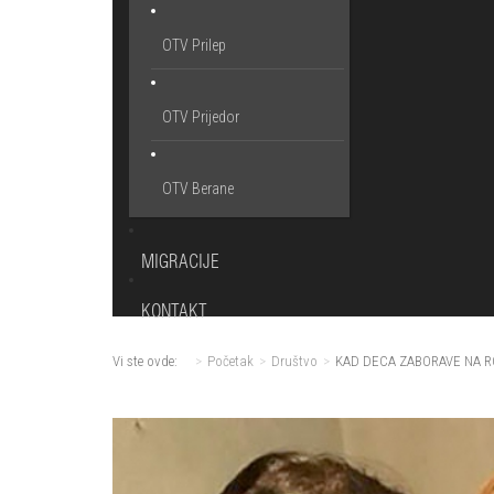
OTV Prilep
OTV Prijedor
OTV Berane
MIGRACIJE
KONTAKT
Vi ste ovde:
Početak
Društvo
KAD DECA ZABORAVE NA R