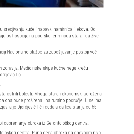
 sredjivanju kuće i nabavki namirnica i lekova. Od
užaju psihosocijalnu podršku jer mnoga stara lica žive
iji Nacionalne službe za zapošljavanje postoji veći
om zdravlja. Medicinske ekipe kućne nege kreću
djević Ilić.
.
arosti ili bolesti. Mnoga stara i ekonomski ugrožena
a ona bude proširena i na ruralno područje. U selima
ila je Djordjević Ilić i dodala da lica starija od 65
 sebi dopremanje obroka iz Gerontološkog centra.
ontološkog centra. Puna cena obroka na dnevnom nivo