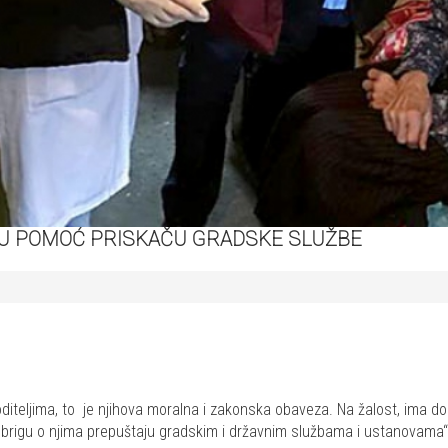
 U POMOĆ PRISKAČU GRADSKE SLUŽBE
diteljima, to je njihova moralna i zakonska obaveza. Na žalost, ima 
ć brigu o njima prepuštaju gradskim i državnim službama i ustanovama“, i