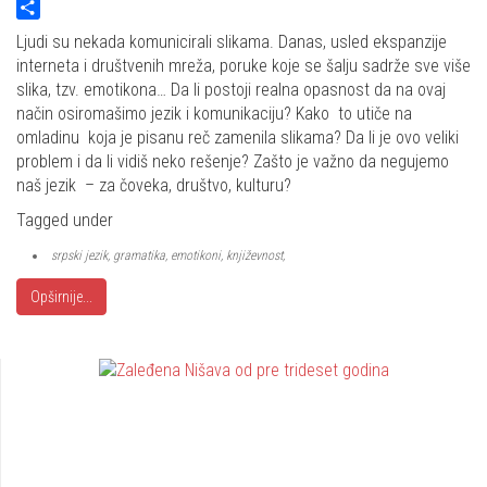
Twitter
Share
Ljudi su nekada komunicirali slikama. Danas, usled ekspanzije
interneta i društvenih mreža, poruke koje se šalju sadrže sve više
slika, tzv. emotikona… Da li postoji realna opasnost da na ovaj
način osiromašimo jezik i komunikaciju? Kako to utiče na
omladinu koja je pisanu reč zamenila slikama? Da li je ovo veliki
problem i da li vidiš neko rešenje? Zašto je važno da negujemo
naš jezik – za čoveka, društvo, kulturu?
Tagged under
srpski jezik, gramatika, emotikoni, književnost,
Opširnije...