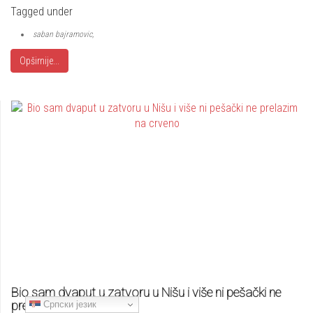
Tagged under
saban bajramovic,
Opširnije...
Bio sam dvaput u zatvoru u Nišu i više ni pešački ne
prelazim na crveno
Српски језик