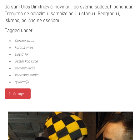
Share
Ja sam Uroš Dimitrijević, novinar i, po svemu sudeći, hipohondar.
Trenutno se nalazim u samoizolaciji u stanu u Beogradu i,
iskreno, odlično se osećam.
Tagged under
Corona virus
korona virus
Covid 19
ostani kod kuće
samoizolacija
vanredno stanje
epidemija
Opširnije...