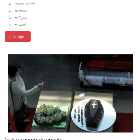
crvena zvezda
partizan
huligani
navijači
Opširnije...