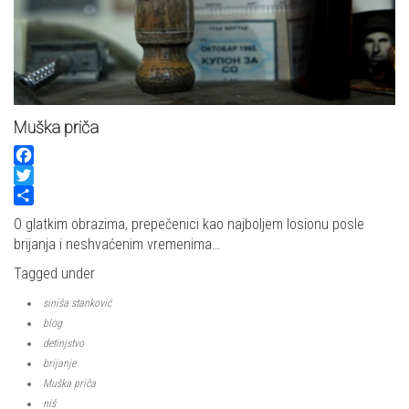
Muška priča
Facebook
Twitter
Share
O glatkim obrazima, prepečenici kao najboljem losionu posle
brijanja i neshvaćenim vremenima…
Tagged under
siniša stanković
blog
detinjstvo
brijanje
Muška priča
niš