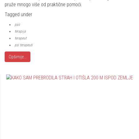
pruže mnogo više od praktične pomoći.
Tagged under
pas
terapija
terapeut
psi terapeuti
Opširnije...