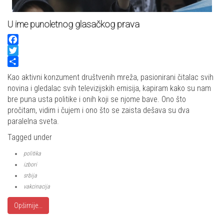
U ime punoletnog glasačkog prava
Facebook
Twitter
Share
Kao aktivni konzument društvenih mreža, pasionirani čitalac svih
novina i gledalac svih televizijskih emisija, kapiram kako su nam
bre puna usta politike i onih koji se njome bave. Ono što
pročitam, vidim i čujem i ono što se zaista dešava su dva
paralelna sveta.
Tagged under
politika
izbori
srbija
vakcinacija
Opširnije...