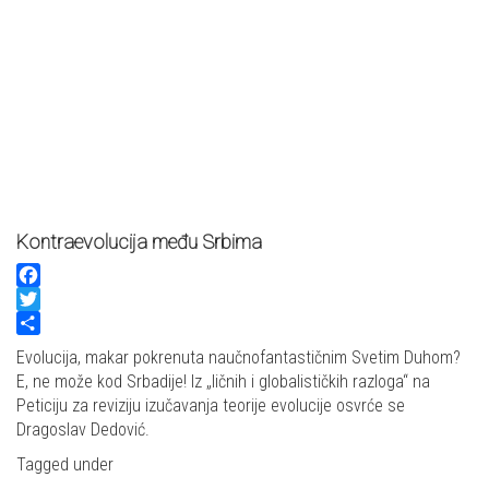
Kontraevolucija među Srbima
Facebook
Twitter
Share
Evolucija, makar pokrenuta naučnofantastičnim Svetim Duhom?
E, ne može kod Srbadije! Iz „ličnih i globalističkih razloga“ na
Peticiju za reviziju izučavanja teorije evolucije osvrće se
Dragoslav Dedović.
Tagged under