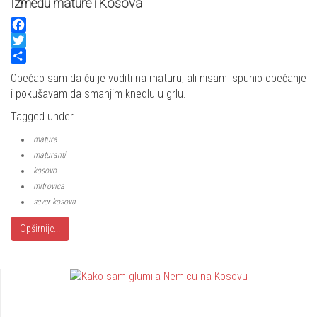
Između mature i Kosova
Facebook
Twitter
Share
Obećao sam da ću je voditi na maturu, ali nisam ispunio obećanje
i pokušavam da smanjim knedlu u grlu.
Tagged under
matura
maturanti
kosovo
mitrovica
sever kosova
Opširnije...