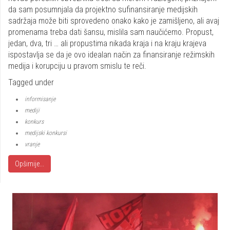
da sam posumnjala da projektno sufinansiranje medijskih
sadržaja može biti sprovedeno onako kako je zamišljeno, ali avaj
promenama treba dati šansu, mislila sam naučićemo. Propust,
jedan, dva, tri … ali propustima nikada kraja i na kraju krajeva
ispostavlja se da je ovo idealan način za finansiranje režimskih
medija i korupciju u pravom smislu te reči.
Tagged under
informisanje
mediji
konkurs
medijski konkursi
vranje
Opširnije...