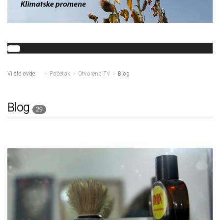
Vi ste ovde:
Početak
Otvorena TV
Blog
Blog
29