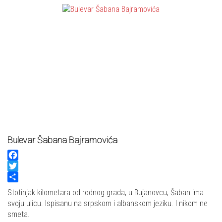
Bulevar Šabana Bajramovića
Facebook
Twitter
Share
Stotinjak kilometara od rodnog grada, u Bujanovcu, Šaban ima
svoju ulicu. Ispisanu na srpskom i albanskom jeziku. I nikom ne
smeta.