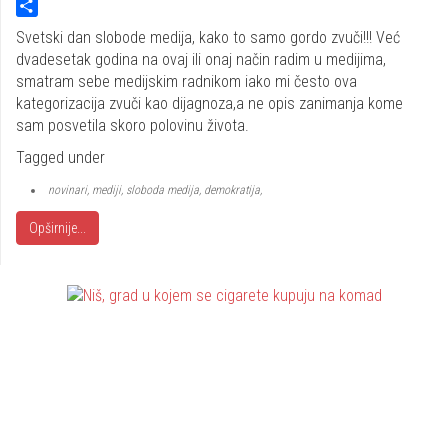
Twitter
Share
Svetski dan slobode medija, kako to samo gordo zvuči!!! Već
dvadesetak godina na ovaj ili onaj način radim u medijima,
smatram sebe medijskim radnikom iako mi često ova
kategorizacija zvuči kao dijagnoza,a ne opis zanimanja kome
sam posvetila skoro polovinu života.
Tagged under
novinari, mediji, sloboda medija, demokratija,
Opširnije...