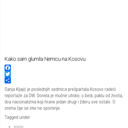
Kako sam glumila Nemicu na Kosovu
Facebook
Twitter
Share
Sanja Kljajić je poslednjih sedmica prešpartala Kosovo radeći
reportaže za DW. Donela je mučne utiske, o bedi, paklu od života,
dva nacionalizma koji hrane jedan drugi i žderu sve ostalo. O
onima čije se ime ne spominje.
Tagged under
kosovo