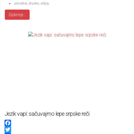
porodica, drustvo, srbija,
Opširnije...
Jezik vapi: sačuvajmo lepe srpske reči
Facebook