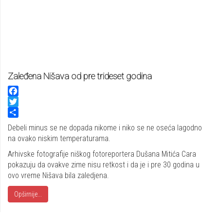
Zaleđena Nišava od pre trideset godina
Facebook
Twitter
Share
Debeli minus se ne dopada nikome i niko se ne oseća lagodno
na ovako niskim temperaturama.
Arhivske fotografije niškog fotoreportera Dušana Mitića Cara
pokazuju da ovakve zime nisu retkost i da je i pre 30 godina u
ovo vreme Nišava bila zaledjena.
Opširnije...