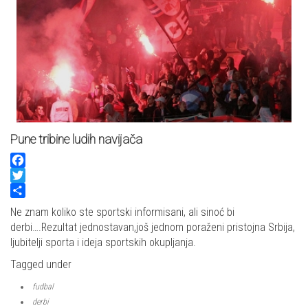
Pune tribine ludih navijača
Facebook
Twitter
Share
Ne znam koliko ste sportski informisani, ali sinoć bi
derbi….Rezultat jednostavan,još jednom poraženi pristojna Srbija,
ljubitelji sporta i ideja sportskih okupljanja.
Tagged under
fudbal
derbi