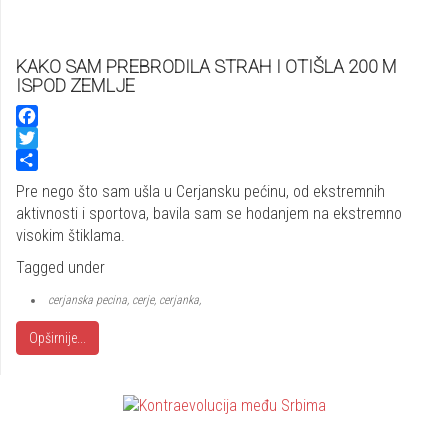
KAKO SAM PREBRODILA STRAH I OTIŠLA 200 M
ISPOD ZEMLJE
Facebook
Twitter
Share
Pre nego što sam ušla u Cerjansku pećinu, od ekstremnih
aktivnosti i sportova, bavila sam se hodanjem na ekstremno
visokim štiklama.
Tagged under
cerjanska pecina, cerje, cerjanka,
Opširnije...