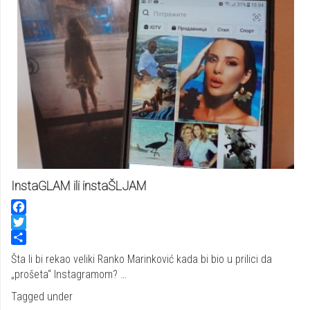
InstaGLAM ili instaŠLJAM
Facebook
Twitter
Share
Šta li bi rekao veliki Ranko Marinković kada bi bio u prilici da
„prošeta“ Instagramom? …
Tagged under