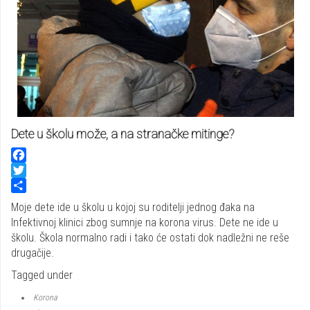
Dete u školu može, a na stranačke mitinge?
Facebook
Twitter
Share
Moje dete ide u školu u kojoj su roditelji jednog đaka na
Infektivnoj klinici zbog sumnje na korona virus. Dete ne ide u
školu. Škola normalno radi i tako će ostati dok nadležni ne reše
drugačije.
Tagged under
Korona