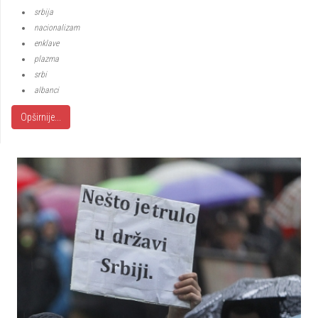
srbija
nacionalizam
enklave
plazma
srbi
albanci
Opširnije...