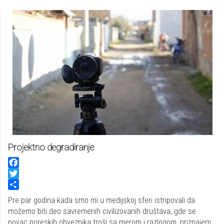
Projektno degradiranje
Facebook
Twitter
Share
Pre par godina kada smo mi u medijskoj sferi istripovali da
možemo biti deo savremenih civilizovanih društava, gde se
novac poreskih obveznika troši sa merom i razlogom, priznajem