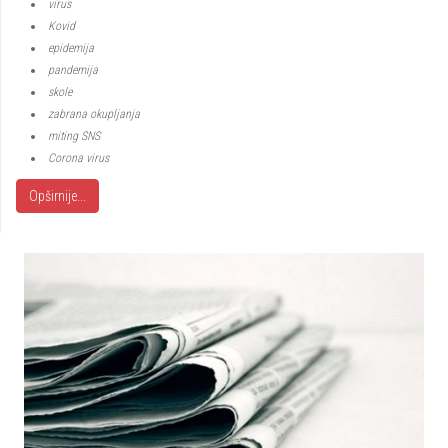
virus
Kovid
epidemija
pandemija
skole
zabrana okupljanja
miting SNS
Corona virus
Opširnije...