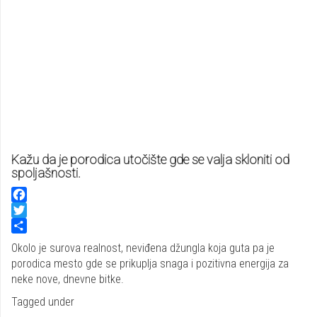
Kažu da je porodica utočište gde se valja skloniti od
spoljašnosti.
Facebook
Twitter
Share
Okolo je surova realnost, neviđena džungla koja guta pa je
porodica mesto gde se prikuplja snaga i pozitivna energija za
neke nove, dnevne bitke.
Tagged under