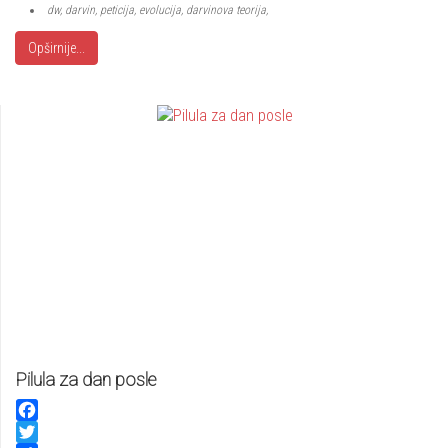
dw, darvin, peticija, evolucija, darvinova teorija,
Opširnije...
Pilula za dan posle
Facebook