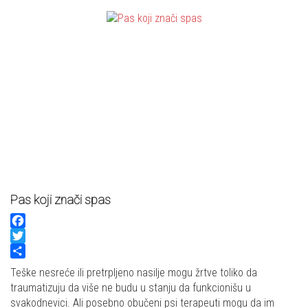
Pas koji znači spas
Facebook
Twitter
Share
Teške nesreće ili pretrpljeno nasilje mogu žrtve toliko da
traumatizuju da više ne budu u stanju da funkcionišu u
svakodnevici. Ali posebno obučeni psi terapeuti mogu da im