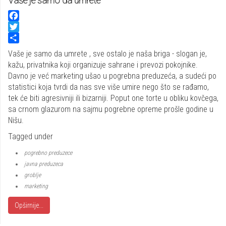
Vaše je samo da umrete
Facebook
Twitter
Share
Vaše je samo da umrete , sve ostalo je naša briga - slogan je,
kažu, privatnika koji organizuje sahrane i prevozi pokojnike.
Davno je već marketing ušao u pogrebna preduzeća, a sudeći po
statistici koja tvrdi da nas sve više umire nego što se rađamo,
tek će biti agresivniji ili bizarniji. Poput one torte u obliku kovčega,
sa crnom glazurom na sajmu pogrebne opreme prošle godine u
Nišu.
Tagged under
pogrebno preduzece
javna preduzeca
groblje
marketing
Opširnije...