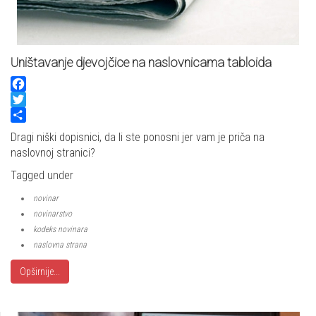
Uništavanje djevojčice na naslovnicama tabloida
Facebook
Twitter
Share
Dragi niški dopisnici, da li ste ponosni jer vam je priča na
naslovnoj stranici?
Tagged under
novinar
novinarstvo
kodeks novinara
naslovna strana
Opširnije...