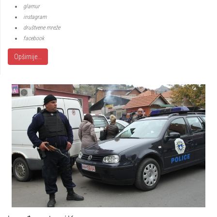
glamur
instagram
društvene mreže
facebook
Opširnije...