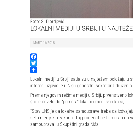
Foto: S. Djordjević
LOKALNI MEDIJI U SRBIJI U NAJTEŽ
MART 16 2018
Facebook
Twitter
Share
Lokalni mediji u Srbiji sada su u najtežem položaju u s
interes, izjavio je u Nišu generalni sekretar Udruženja
Prema njegovim rečima mediji u Srbiji, prvenstveno lok
što je dovelo do "pomora" lokalnih medijskih kuća,
"Stav UNS je da lokalne samouprave treba da izdvajaju
seta medijskih zakona. Taj procenat ne bi morao da važi 
samouprava" u Skupštini grada Niša