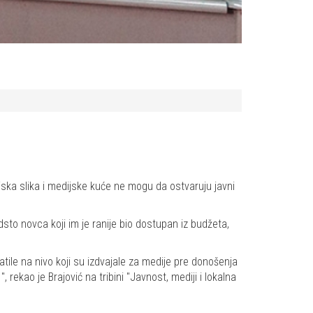
ijska slika i medijske kuće ne mogu da ostvaruju javni
dsto novca koji im je ranije bio dostupan iz budžeta,
ile na nivo koji su izdvajale za medije pre donošenja
rekao je Brajović na tribini "Javnost, mediji i lokalna