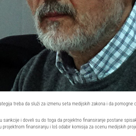
ategija treba da služi za izmenu seta medijskih zakona i da pomogne d
 sankcije i doveli su do toga da projektno finansiranje postane spisak 
u projektnom finansiranju i loš odabir komisija za ocenu medijskih pro