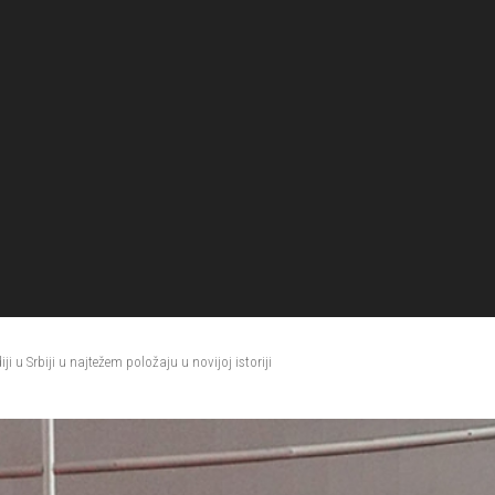
ji u Srbiji u najtežem položaju u novijoj istoriji