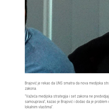
Brajović je rekao da UNS smatra da nova medijska str
zakona.
"Važeća medijska strategija i set zakona ne predvidjaju
samouprava", kazao je Brajović i dodao da je problem 
lokalnim vlastima".