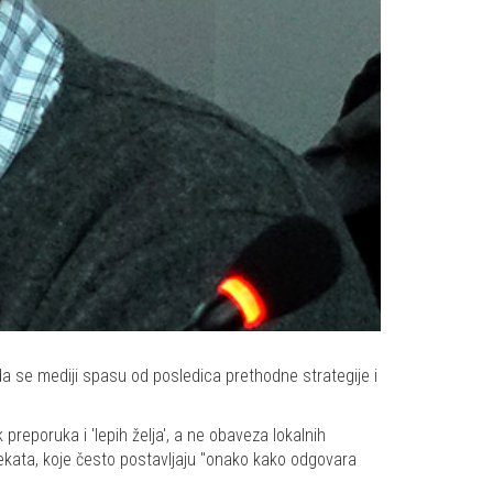
a se mediji spasu od posledica prethodne strategije i
preporuka i 'lepih želja', a ne obaveza lokalnih
jekata, koje često postavljaju "onako kako odgovara