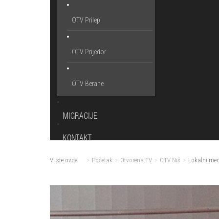
OTV Prilep
OTV Prijedor
OTV Berane
MIGRACIJE
KONTAKT
Vi ste ovde:
Početak
Otvorena TV
OTV Niš
Lokalni medi