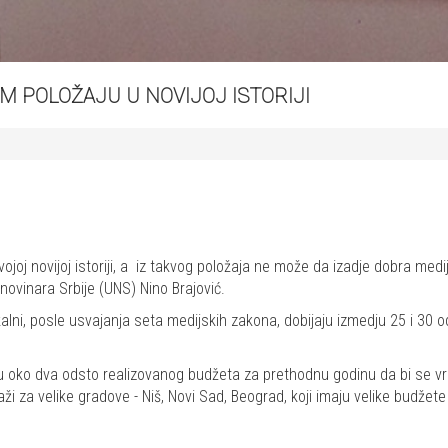
EM POLOŽAJU U NOVIJOJ ISTORIJI
vojoj novijoj istoriji, a iz takvog položaja ne može da izadje dobra med
 novinara Srbije (UNS) Nino Brajović.
alni, posle usvajanja seta medijskih zakona, dobijaju izmedju 25 i 30 o
 oko dva odsto realizovanog budžeta za prethodnu godinu da bi se vrat
za velike gradove - Niš, Novi Sad, Beograd, koji imaju velike budžete ", 