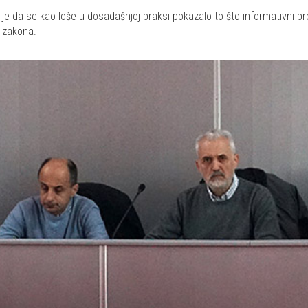
a se kao loše u dosadašnjoj praksi pokazalo to što informativni program 
m zakona.