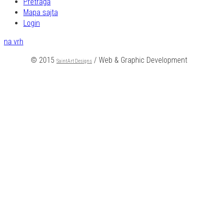
Pretraga
Mapa sajta
Login
na vrh
© 2015
/ Web & Graphic Development
SaintArt Designs