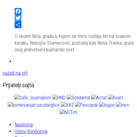
Facebook
Twitter
Share
U okolini Niša, gradu u kojem se miris roštilja širi na svakom
koraku, Nebojša Stamenović, poznatiji kao Neša Travka, gradi
svoj jedinstveni kulinarski svet.
nazad na vrh
Prijatelji sajta
Naslovna
Uslovi Korišćenja