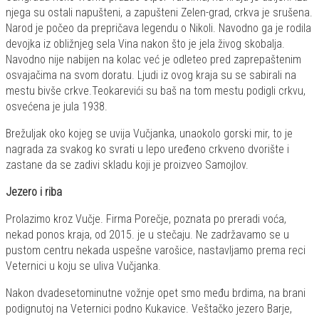
njega su ostali napušteni, a zapušteni Zelen-grad, crkva je srušena.
Narod je počeo da prepričava legendu o Nikoli. Navodno ga je rodila
devojka iz obližnjeg sela Vina nakon što je jela živog skobalja.
Navodno nije nabijen na kolac već je odleteo pred zaprepaštenim
osvajačima na svom doratu. Ljudi iz ovog kraja su se sabirali na
mestu bivše crkve.Teokarevići su baš na tom mestu podigli crkvu,
osvećena je jula 1938.
Brežuljak oko kojeg se uvija Vučjanka, unaokolo gorski mir, to je
nagrada za svakog ko svrati u lepo uređeno crkveno dvorište i
zastane da se zadivi skladu koji je proizveo Samojlov.
Jezero i riba
Prolazimo kroz Vučje. Firma Porečje, poznata po preradi voća,
nekad ponos kraja, od 2015. je u stečaju. Ne zadržavamo se u
pustom centru nekada uspešne varošice, nastavljamo prema reci
Veternici u koju se uliva Vučjanka.
Nakon dvadesetominutne vožnje opet smo među brdima, na brani
podignutoj na Veternici podno Kukavice. Veštačko jezero Barje,