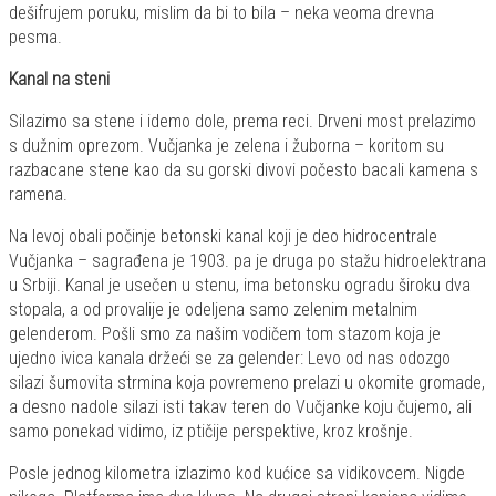
dešifrujem poruku, mislim da bi to bila – neka veoma drevna
pesma.
Kanal na steni
Silazimo sa stene i idemo dole, prema reci. Drveni most prelazimo
s dužnim oprezom. Vučjanka je zelena i žuborna – koritom su
razbacane stene kao da su gorski divovi počesto bacali kamena s
ramena.
Na levoj obali počinje betonski kanal koji je deo hidrocentrale
Vučjanka – sagrađena je 1903. pa je druga po stažu hidroelektrana
u Srbiji. Kanal je usečen u stenu, ima betonsku ogradu široku dva
stopala, a od provalije je odeljena samo zelenim metalnim
gelenderom. Pošli smo za našim vodičem tom stazom koja je
ujedno ivica kanala držeći se za gelender: Levo od nas odozgo
silazi šumovita strmina koja povremeno prelazi u okomite gromade,
a desno nadole silazi isti takav teren do Vučjanke koju čujemo, ali
samo ponekad vidimo, iz ptičije perspektive, kroz krošnje.
Posle jednog kilometra izlazimo kod kućice sa vidikovcem. Nigde