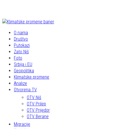
O nama
Društvo
Putokazi
Zato Niš
Foto
Srbija i EU
Geopolitika
Klimatske promene
Analize
Otvorena TV
OTV Niš
OTV Prilep
OTV Prijedor
OTV Berane
Migracije