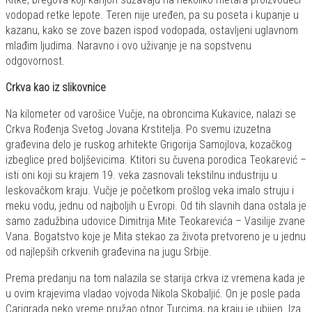
vodopad retke lepote. Teren nije uređen, pa su poseta i kupanje u
kazanu, kako se zove bazen ispod vodopada, ostavljeni uglavnom
mlađim ljudima. Naravno i ovo uživanje je na sopstvenu
odgovornost.
Crkva kao iz slikovnice
Na kilometer od varošice Vučje, na obroncima Kukavice, nalazi se
Crkva Rođenja Svetog Jovana Krstitelja. Po svemu izuzetna
građevina delo je ruskog arhitekte Grigorija Samojlova, kozačkog
izbeglice pred boljševicima. Ktitori su čuvena porodica Teokarević –
isti oni koji su krajem 19. veka zasnovali tekstilnu industriju u
leskovačkom kraju. Vučje je početkom prošlog veka imalo struju i
meku vodu, jednu od najboljih u Evropi. Od tih slavnih dana ostala je
samo zadužbina udovice Dimitrija Mite Teokarevića – Vasilije zvane
Vana. Bogatstvo koje je Mita stekao za života pretvoreno je u jednu
od najlepših crkvenih građevina na jugu Srbije.
Prema predanju na tom nalazila se starija crkva iz vremena kada je
u ovim krajevima vladao vojvoda Nikola Skobaljić. On je posle pada
Carigrada neko vreme pružao otpor Turcima, na kraju je ubijen. Iza