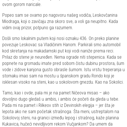
ovom gorom naricale.
Popeo sam se ovamo po nagovoru našeg vodiča, Leskovčanina
Miodraga, koji o zavičaju zna skoro sve, a voli ga neupitno. Kada
vidim ovaj prizor, potpuno ga razumem.
Došli smo lokalnim putem koji nosi oznaku 436. On preko planine
povezuje Leskovac sa Vladičinim Hanom. Parkirali smo automobil
kod skretanja na makadamski put koji vodi naniže prema reci.
Prilaz do stene je neuređen. Nema ograde niti stepenica. Kada se
popnete na gromadu imate pred sobom čistu dubinu prostora, šum
vode i zidove kanjona gusto obrasle šumom. Istu vrstu treperanja u
stomaku imao sam na mostu u španskom gradu Rondo koji je
isklesan visoko na steni, kao u sokolovom gnezdu. Kao na Sokolici.
Tamo, kao i ovde, pala mi je na pamet Ničeova misao – ako
dovoljno dugo gledaš u ambis, i ambis će početi da gleda u tebe.
Pada mi na pamet i Rilkeov stih iz Devinskih elegija – jer šta je
lepota ako ne sam početak strašnoga. Šta meni, ustreptalom na
Sokolovoj steni, na granici između lepog i strašnog, kaže planina
Kukavica, hučeći nevidljivom rekom Vučjankom? Da umem da