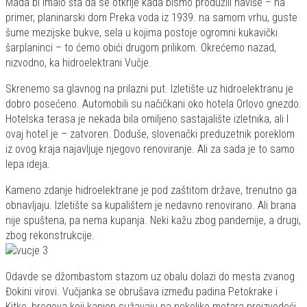
Mada bi imalo šta da se otkrije kada bismo produžili naviše – na
primer, planinarski dom Preka voda iz 1939. na samom vrhu, guste
šume mezijske bukve, sela u kojima postoje ogromni kukavički
šarplaninci – to ćemo obići drugom prilikom. Okrećemo nazad,
nizvodno, ka hidroelektrani Vučje.
Skrenemo sa glavnog na prilazni put. Izletište uz hidroelektranu je
dobro posećeno. Automobili su načičkani oko hotela Orlovo gnezdo.
Hotelska terasa je nekada bila omiljeno sastajalište izletnika, ali I
ovaj hotel je – zatvoren. Doduše, slovenački preduzetnik poreklom
iz ovog kraja najavljuje njegovo renoviranje. Ali za sada je to samo
lepa ideja.
Kameno zdanje hidroelektrane je pod zaštitom države, trenutno ga
obnavljaju. Izletište sa kupalištem je nedavno renovirano. Ali brana
nije spuštena, pa nema kupanja. Neki kažu zbog pandemije, a drugi,
zbog rekonstrukcije.
Odavde se džombastom stazom uz obalu dolazi do mesta zvanog
Đokini virovi. Vučjanka se obrušava između padina Petokrake i
Kitke, bregova koji kanjon sužavaju na nekoliko metara proizvodeći