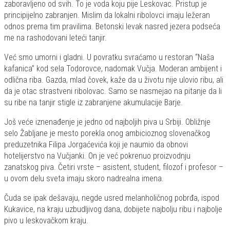
zaboravljeno od svih. To je voda koju pije Leskovac. Pristup je
principijelno zabranjen. Mislim da lokalni ribolovci imaju ležeran
odnos prema tim pravilima. Betonski levak nasred jezera podseća
me na rashodovani leteći tanjir.
Već smo umorni i gladni. U povratku svraćamo u restoran “Naša
kafanica” kod sela Todorovce, nadomak Vučja. Moderan ambijent i
odlična riba. Gazda, mlad čovek, kaže da u životu nije ulovio ribu, ali
da je otac strastveni ribolovac. Samo se nasmejao na pitanje da li
su ribe na tanjir stigle iz zabranjene akumulacije Barje.
Još veće iznenađenje je jedno od najboljih piva u Srbiji. Obližnje
selo Žabljane je mesto porekla onog ambicioznog slovenačkog
preduzetnika Filipa Jorgaćevića koji je naumio da obnovi
hotelijerstvo na Vučjanki. On je već pokrenuo proizvodnju
zanatskog piva. Četiri vrste – asistent, student, filozof i profesor –
u ovom delu sveta imaju skoro nadrealna imena.
Čuda se ipak dešavaju, negde usred melanholičnog pobrđa, ispod
Kukavice, na kraju uzbudljivog dana, dobijete najbolju ribu i najbolje
pivo u leskovačkom kraju.