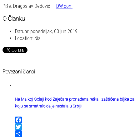
Piše: Dragoslav Dedović
DW.com
O Članku
Datum:
ponedeljak, 03 jun 2019
Location:
Nis
Povezani članci
Na Malkoj Golaji kod Zaječara pronađena retka i zaštićena biljka za
koju se smatralo da je nestala u Srbiji
Facebook
Twitter