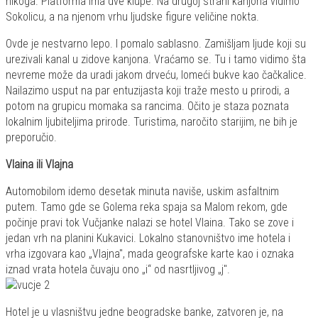
nikoga. Platforma ima dve klupe. Na drugoj strani kanjona vidimo
Sokolicu, a na njenom vrhu ljudske figure veličine nokta.
Ovde je nestvarno lepo. I pomalo sablasno. Zamišljam ljude koji su
urezivali kanal u zidove kanjona. Vraćamo se. Tu i tamo vidimo šta
nevreme može da uradi jakom drveću, lomeći bukve kao čačkalice.
Nailazimo usput na par entuzijasta koji traže mesto u prirodi, a
potom na grupicu momaka sa rancima. Očito je staza poznata
lokalnim ljubiteljima prirode. Turistima, naročito starijim, ne bih je
preporučio.
Vlaina ili Vlajna
Automobilom idemo desetak minuta naviše, uskim asfaltnim
putem. Tamo gde se Golema reka spaja sa Malom rekom, gde
počinje pravi tok Vučjanke nalazi se hotel Vlaina. Tako se zove i
jedan vrh na planini Kukavici. Lokalno stanovništvo ime hotela i
vrha izgovara kao „Vlajna", mada geografske karte kao i oznaka
iznad vrata hotela čuvaju ono „i“ od nasrtljivog „j".
Hotel je u vlasništvu jedne beogradske banke, zatvoren je, na