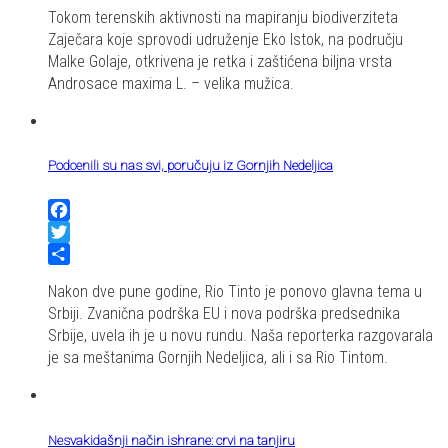
Share
Tokom terenskih aktivnosti na mapiranju biodiverziteta
Zaječara koje sprovodi udruženje Eko Istok, na području
Malke Golaje, otkrivena je retka i zaštićena biljna vrsta
Androsace maxima L. – velika mužica.
Podcenili su nas svi, poručuju iz Gornjih Nedeljica
Facebook
Twitter
Share
Nakon dve pune godine, Rio Tinto je ponovo glavna tema u
Srbiji. Zvanična podrška EU i nova podrška predsednika
Srbije, uvela ih je u novu rundu. Naša reporterka razgovarala
je sa meštanima Gornjih Nedeljica, ali i sa Rio Tintom.
Nesvakidašnji način ishrane: crvi na tanjiru