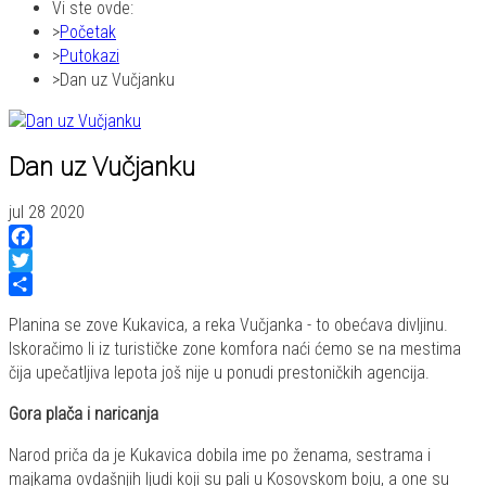
Vi ste ovde:
Početak
Putokazi
Dan uz Vučjanku
Dan uz Vučjanku
jul 28 2020
Facebook
Twitter
Share
Planina se zove Kukavica, a reka Vučjanka - to obećava divljinu.
Iskoračimo li iz turističke zone komfora naći ćemo se na mestima
čija upečatljiva lepota još nije u ponudi prestoničkih agencija.
Gora plača i naricanja
Narod priča da je Kukavica dobila ime po ženama, sestrama i
majkama ovdašnjih ljudi koji su pali u Kosovskom boju, a one su