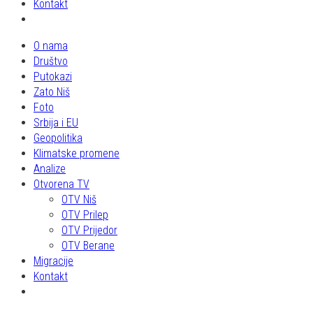
Kontakt
O nama
Društvo
Putokazi
Zato Niš
Foto
Srbija i EU
Geopolitika
Klimatske promene
Analize
Otvorena TV
OTV Niš
OTV Prilep
OTV Prijedor
OTV Berane
Migracije
Kontakt