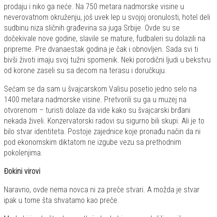
prodaju i niko ga neće. Na 750 metara nadmorske visine u
neverovatnom okruženju, još uvek lep u svojoj oronulosti, hotel deli
sudbinu niza sličnih građevina sa juga Srbije. Ovde su se
dočekivale nove godine, slavile se mature, fudbaleri su dolazili na
pripreme. Pre dvanaestak godina je čak i obnovljen. Sada svi ti
bivši životi imaju svoj tužni spomenik. Neki porodični ljudi u bekstvu
od korone zaseli su sa decom na terasu i doručkuju.
Sećam se da sam u švajcarskom Valisu posetio jedno selo na
1400 metara nadmorske visine. Pretvorili su ga u muzej na
otvorenom – turisti dolaze da vide kako su švajcarski brđani
nekada živeli. Konzervatorski radovi su sigurno bili skupi. Ali je to
bilo stvar identiteta. Postoje zajednice koje pronađu način da ni
pod ekonomskim diktatom ne izgube vezu sa prethodnim
pokolenjima.
Đokini virovi
Naravno, ovde nema novca ni za preče stvari. A možda je stvar
ipak u tome šta shvatamo kao preče.