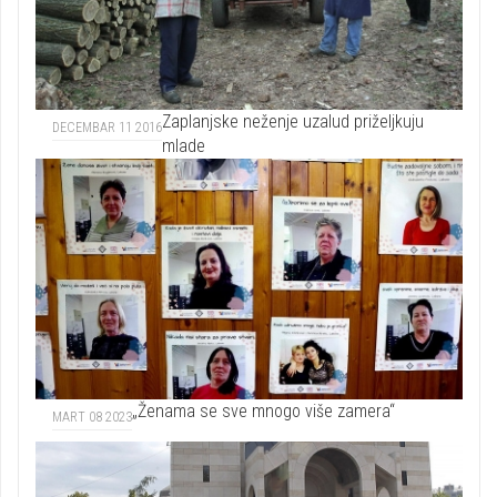
Zaplanjske neženje uzalud priželjkuju
DECEMBAR 11 2016
mlade
„Ženama se sve mnogo više zamera“
MART 08 2023