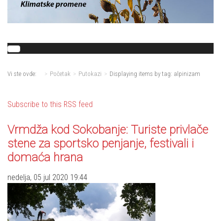
Vi ste ovde:
Početak
Putokazi
Displaying items by tag: alpinizam
Subscribe to this RSS feed
Vrmdža kod Sokobanje: Turiste privlače
stene za sportsko penjanje, festivali i
domaća hrana
nedelja, 05 jul 2020 19:44