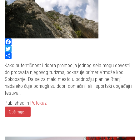
Facebook
Twitter
Share
Kako autentičnost i dobra promocija jednog sela mogu dovesti
do procvata njegovog turizma, pokazuje primer Vrmdže kod
Sokobanje. Da se za malo mesto u podnožju planine Rtanj
nadaleko čuje pomogli su dobri domaćini, ali i sportski događaji i
festivali.
Published in
Putokazi
Opširnije...