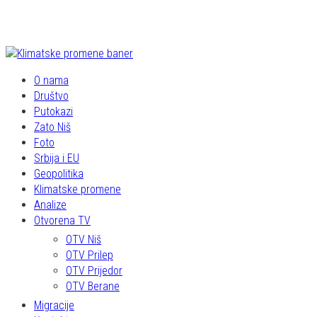
O nama
Društvo
Putokazi
Zato Niš
Foto
Srbija i EU
Geopolitika
Klimatske promene
Analize
Otvorena TV
OTV Niš
OTV Prilep
OTV Prijedor
OTV Berane
Migracije