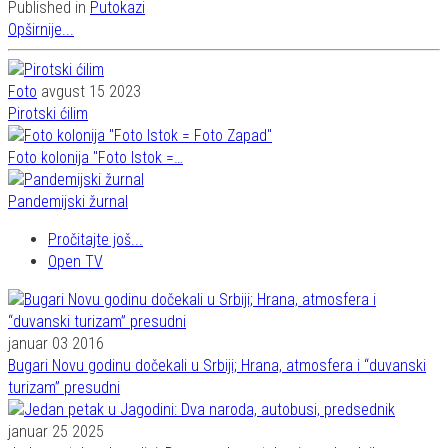
Published in
Putokazi
Opširnije...
Foto
avgust 15 2023
Pirotski ćilim
Foto kolonija "Foto Istok =…
Pandemijski žurnal
Pročitajte još...
Open TV
januar 03 2016
Bugari Novu godinu dočekali u Srbiji; Hrana, atmosfera i “duvanski
turizam” presudni
januar 25 2025