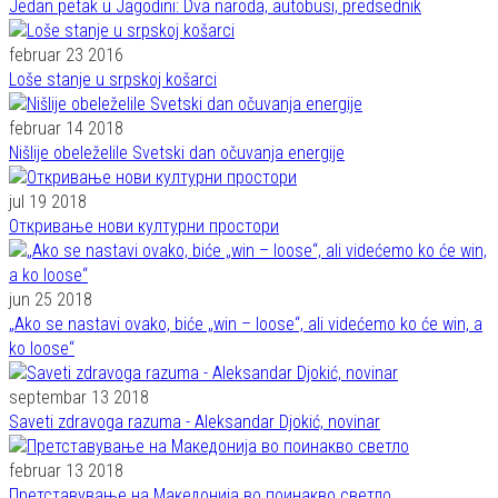
Jedan petak u Jagodini: Dva naroda, autobusi, predsednik
februar 23 2016
Loše stanje u srpskoj košarci
februar 14 2018
Nišlije obeleželile Svetski dan očuvanja energije
jul 19 2018
Откривање нови културни простори
jun 25 2018
„Ako se nastavi ovako, biće „win – loose“, ali videćemo ko će win, a
ko loose“
septembar 13 2018
Saveti zdravoga razuma - Aleksandar Djokić, novinar
februar 13 2018
Претставување на Македонија во поинакво светло