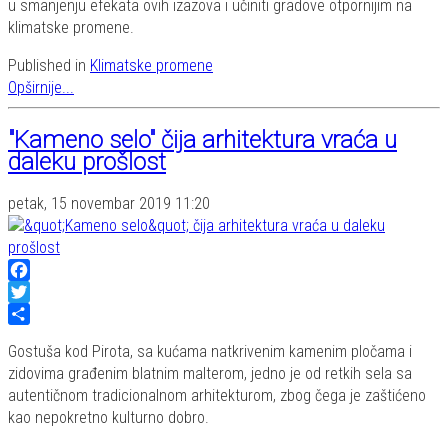
u smanjenju efekata ovih izazova i učiniti gradove otpornijim na
klimatske promene.
Published in
Klimatske promene
Opširnije...
"Kameno selo" čija arhitektura vraća u
daleku prošlost
petak, 15 novembar 2019 11:20
Facebook
Twitter
Share
Gostuša kod Pirota, sa kućama natkrivenim kamenim pločama i
zidovima građenim blatnim malterom, jedno je od retkih sela sa
autentičnom tradicionalnom arhitekturom, zbog čega je zaštićeno
kao nepokretno kulturno dobro.