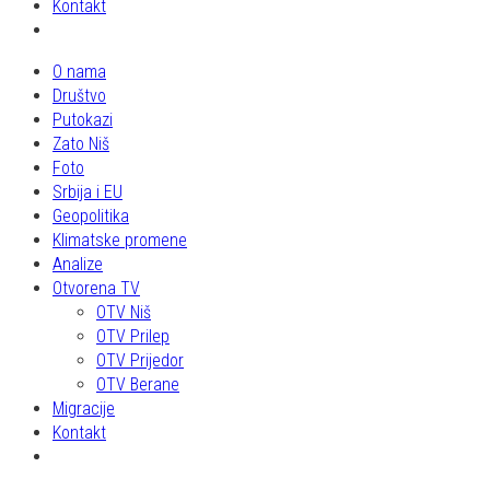
Kontakt
O nama
Društvo
Putokazi
Zato Niš
Foto
Srbija i EU
Geopolitika
Klimatske promene
Analize
Otvorena TV
OTV Niš
OTV Prilep
OTV Prijedor
OTV Berane
Migracije
Kontakt