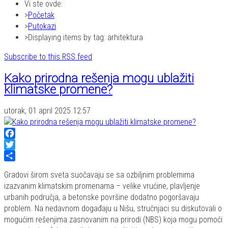
Vi ste ovde:
Početak
Putokazi
Displaying items by tag: arhitektura
Subscribe to this RSS feed
Kako prirodna rešenja mogu ublažiti
klimatske promene?
utorak, 01 april 2025 12:57
Facebook
Twitter
Share
Gradovi širom sveta suočavaju se sa ozbiljnim problemima
izazvanim klimatskim promenama – velike vrućine, plavljenje
urbanih područja, a betonske površine dodatno pogoršavaju
problem. Na nedavnom događaju u Nišu, stručnjaci su diskutovali o
mogućim rešenjima zasnovanim na prirodi (NBS) koja mogu pomoći