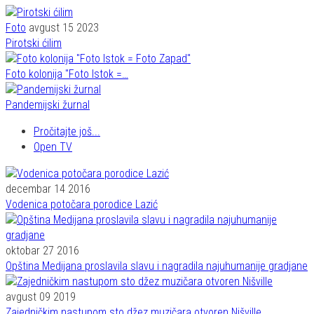
Foto
avgust 15 2023
Pirotski ćilim
Foto kolonija "Foto Istok =…
Pandemijski žurnal
Pročitajte još...
Open TV
decembar 14 2016
Vodenica potočara porodice Lazić
oktobar 27 2016
Opština Medijana proslavila slavu i nagradila najuhumanije gradjane
avgust 09 2019
Zajedničkim nastupom sto džez muzičara otvoren Nišville