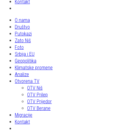
Kontakt
O nama
Društvo
Putokazi
Zato Niš
Foto
Srbija i EU
Geopolitika
Klimatske promene
Analize
Otvorena TV
OTV Niš
OTV Prilep
OTV Prijedor
OTV Berane
Migracije
Kontakt