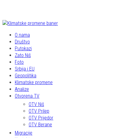
O nama
Društvo
Putokazi
Zato Niš
Foto
Srbija i EU
Geopolitika
Klimatske promene
Analize
Otvorena TV
OTV Niš
OTV Prilep
OTV Prijedor
OTV Berane
Migracije