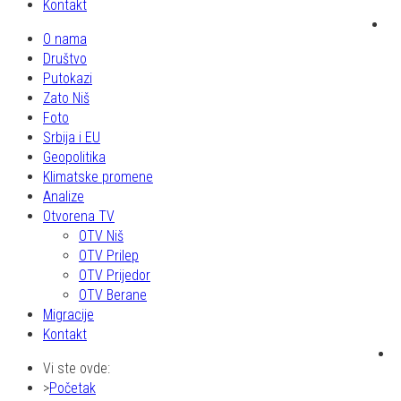
Kontakt
O nama
Društvo
Putokazi
Zato Niš
Foto
Srbija i EU
Geopolitika
Klimatske promene
Analize
Otvorena TV
OTV Niš
OTV Prilep
OTV Prijedor
OTV Berane
Migracije
Kontakt
Vi ste ovde:
Početak