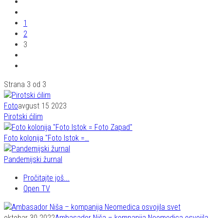
1
2
3
Strana 3 od 3
Foto
avgust 15 2023
Pirotski ćilim
Foto kolonija "Foto Istok =…
Pandemijski žurnal
Pročitajte još...
Open TV
oktobar 30 2022
Ambasador Niša – kompanija Neomedica osvojila