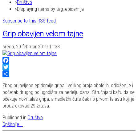
Društvo
Displaying items by tag: epidemija
Subscribe to this RSS feed
Grip obavijen velom tajne
sreda, 20 februar 2019 11:33
Facebook
Twitter
Share
Zbog prijavljene epidemije gripa i velikog broja obolelih, odložen je i
početak drugog polugodišta za nedelju dana. Stručnjaci kažu da se
očekuje novi talas gripa, a nadležni ćute čak i o prvom talasu koji je
prouzrokovao 29 žrtava.
Published in
Društvo
Opširnije...