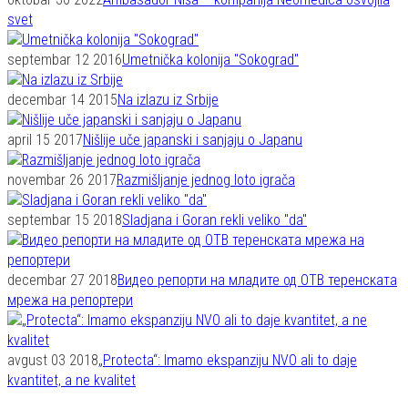
svet
septembar 12 2016
Umetnička kolonija "Sokograd"
decembar 14 2015
Na izlazu iz Srbije
april 15 2017
Nišlije uče japanski i sanjaju o Japanu
novembar 26 2017
Razmišljanje jednog loto igrača
septembar 15 2018
Sladjana i Goran rekli veliko "da"
decembar 27 2018
Видео репорти на младите од ОТВ теренската
мрежа на репортери
avgust 03 2018
„Protecta“: Imamo ekspanziju NVO ali to daje
kvantitet, a ne kvalitet