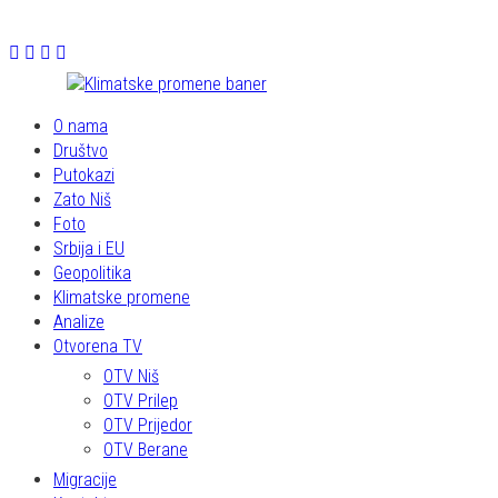
O nama
Društvo
Putokazi
Zato Niš
Foto
Srbija i EU
Geopolitika
Klimatske promene
Analize
Otvorena TV
OTV Niš
OTV Prilep
OTV Prijedor
OTV Berane
Migracije