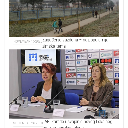
Zagađenje vazduha – najpopularnija
NOVEMBAR 15 2020
zimska tema
LAF: Zamrlo usvajanje novog Lokalnog
SEPTEMBAR 26 2018
antikorupcijskog plana