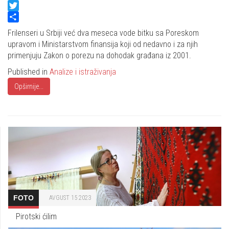
Facebook
Twitter
Share
Frilenseri u Srbiji već dva meseca vode bitku sa Poreskom
upravom i Ministarstvom finansija koji od nedavno i za njih
primenjuju Zakon o porezu na dohodak građana iz 2001.
Published in
Analize i istraživanja
Opširnije...
FOTO
AVGUST 15 2023
Pirotski ćilim