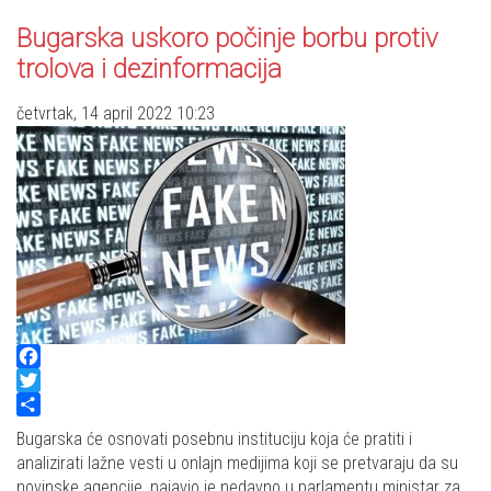
Bugarska uskoro počinje borbu protiv
trolova i dezinformacija
četvrtak, 14 april 2022 10:23
Facebook
Twitter
Share
Bugarska će osnovati posebnu instituciju koja će pratiti i
analizirati lažne vesti u onlajn medijima koji se pretvaraju da su
novinske agencije, najavio je nedavno u parlamentu ministar za