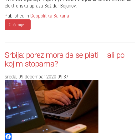
elektronsku upravu Božidar Bojanov.
Published in
Geopolitika Balkana
Opširnije...
Srbija: porez mora da se plati – ali po
kojim stopama?
sreda, 09 decembar 2020 09:37