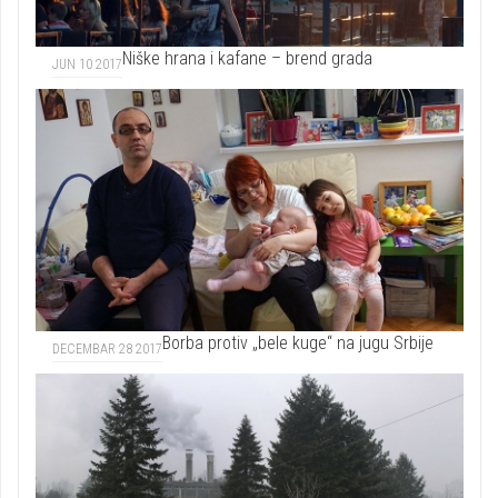
Niške hrana i kafane – brend grada
JUN 10 2017
Borba protiv „bele kuge“ na jugu Srbije
DECEMBAR 28 2017