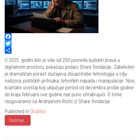
Facebook
Twitter
Share
U 2025. godini bilo je više od 250 povreda ljudskih prava u
digitalnom prostoru, pokazuju podaci Share fondacije. Zabeležen
je dramatičan porast slučajeva zloupotrebe tehnologija u cilju
nadzora, političkih pritisaka, tehničkih napada i manipulacije. Novi,
kvartalni izveštaj koji uključuje period od decembra prošle godine
do kraja februara ove godine nije puno ohrabrujući. O tome
razgovaramo sa Andrijanom Ristić iz Share fondacije.
Published in
Društvo
Opširnije...