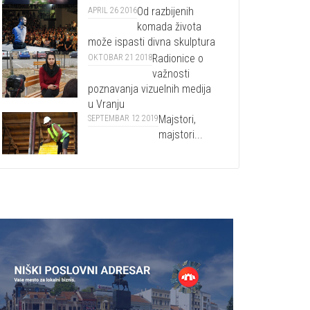
Od razbijenih
APRIL 26 2016
komada života
može ispasti divna skulptura
Radionice o
OKTOBAR 21 2018
važnosti
poznavanja vizuelnih medija
u Vranju
Majstori,
SEPTEMBAR 12 2019
majstori...