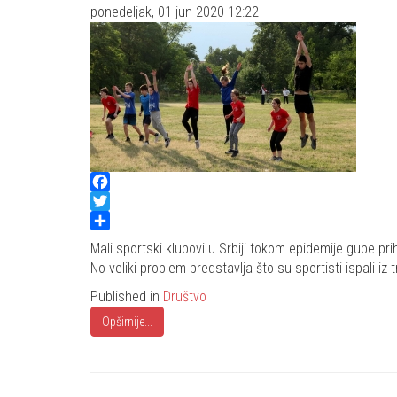
ponedeljak, 01 jun 2020 12:22
Facebook
Twitter
Share
Mali sportski klubovi u Srbiji tokom epidemije gube pr
No veliki problem predstavlja što su sportisti ispali iz 
Published in
Društvo
Opširnije...