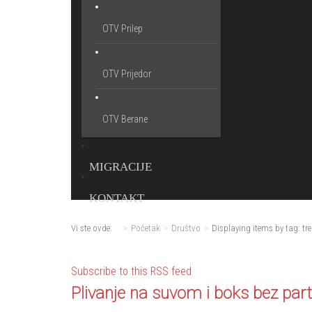
OTV Prilep
OTV Prijedor
OTV Berane
MIGRACIJE
KONTAKT
Vi ste ovde:
Početak
Društvo
Displaying items by tag: tr
Subscribe to this RSS feed
Plivanje na suvom i boks bez par