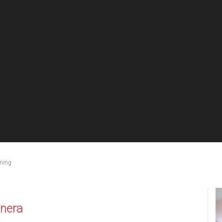
ening
tnera