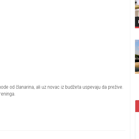
ihode od članarina, ali uz novac iz budžeta uspevaju da prežive.
treninga.