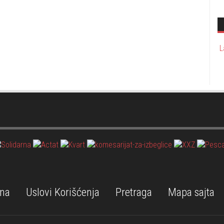
L
na
Uslovi Korišćenja
Pretraga
Mapa sajta