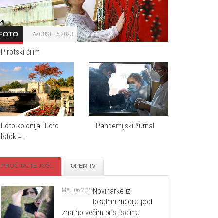
FOTO
AVGUST 15 2023
Pirotski ćilim
Foto kolonija "Foto
Pandemijski žurnal
Istok =…
PROČITAJTE JOŠ...
OPEN TV
Novinarke iz
MAJ 06 2026
lokalnih medija pod
znatno većim pristiscima