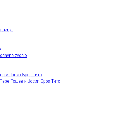
 pažnja
 odavno zvonio
Пере Тошев и Јосип Броз Тито