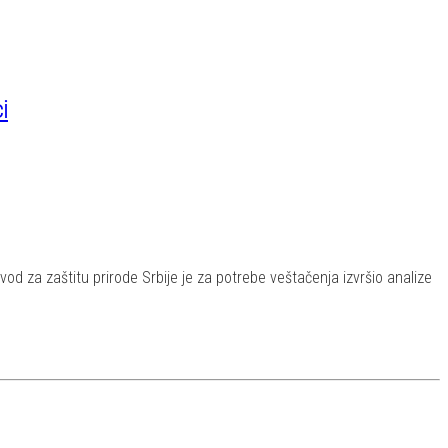
i
vod za zaštitu prirode Srbije je za potrebe veštačenja izvršio analize