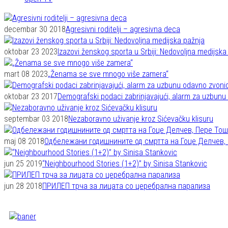
decembar 30 2018
Agresivni roditelji – agresivna deca
oktobar 23 2023
Izazovi ženskog sporta u Srbiji: Nedovoljna medijska
mart 08 2023
„Ženama se sve mnogo više zamera“
oktobar 23 2017
Demografski podaci zabrinjavajući, alarm za uzbunu
septembar 03 2018
Nezaboravno uživanje kroz Sićevačku klisuru
maj 08 2018
Oдбележани годишнините од смртта на Гоце Делчев, 
jun 25 2019
“Neighbourhood Stories (1+2)” by Sinisa Stankovic
jun 28 2018
ПРИЛЕП трча за лицата со церебрална парализа