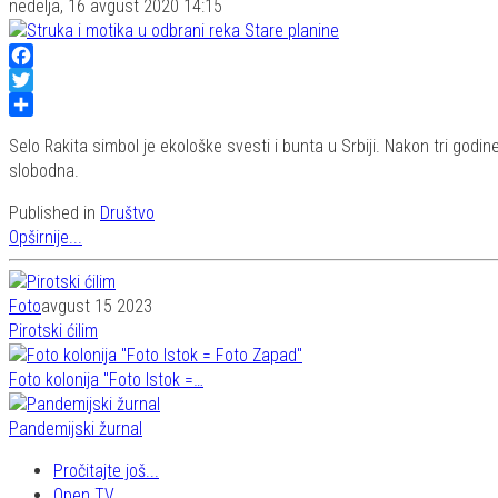
nedelja, 16 avgust 2020 14:15
Facebook
Twitter
Share
Selo Rakita simbol je ekološke svesti i bunta u Srbiji. Nakon tri god
slobodna.
Published in
Društvo
Opširnije...
Foto
avgust 15 2023
Pirotski ćilim
Foto kolonija "Foto Istok =…
Pandemijski žurnal
Pročitajte još...
Open TV