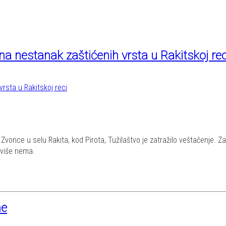
na nestanak zaštićenih vrsta u Rakitskoj rec
Zvonce u selu Rakita, kod Pirota, Tužilaštvo je zatražilo veštačenje. Za
 više nema.
ne