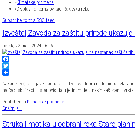
Klimatske promene
Displaying items by tag: Rakitska reka
Subscribe to this RSS feed
Izveštaj Zavoda za zaštitu prirode ukazuje 
petak, 22 mart 2024 16:05
Facebook
Twitter
Share
Nakon krivične prijave podnete protiv investitora male hidroelektrane 
na Rakitskoj reci i ustanovio da u jednom delu nekih zaštićenih vrsta
Published in
Klimatske promene
Opširnije...
Struka i motika u odbrani reka Stare plani