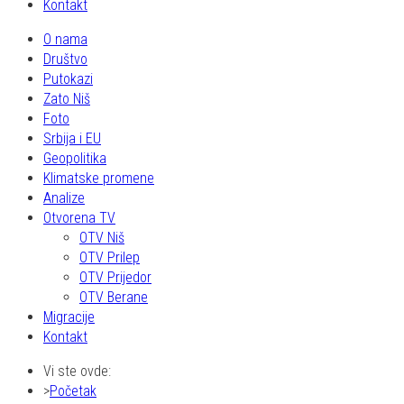
Kontakt
O nama
Društvo
Putokazi
Zato Niš
Foto
Srbija i EU
Geopolitika
Klimatske promene
Analize
Otvorena TV
OTV Niš
OTV Prilep
OTV Prijedor
OTV Berane
Migracije
Kontakt
Vi ste ovde:
Početak