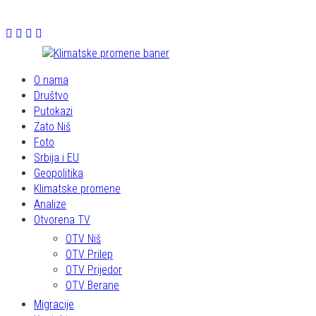
O nama
Društvo
Putokazi
Zato Niš
Foto
Srbija i EU
Geopolitika
Klimatske promene
Analize
Otvorena TV
OTV Niš
OTV Prilep
OTV Prijedor
OTV Berane
Migracije