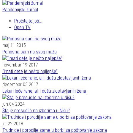
Pandemijski žurnal
Pročitajte još...
Open TV
maj 11 2015
Ponosna sam na svog muža
novembar 19 2017
“Imati dete je nešto najlepše”
decembar 03 2017
Lekari leče rane, ali i dušu zlostavljanih žena
jun 04 2024
Šta je presudilo na izborima u Nišu?
jul 22 2018
Trudnice i porodilje same u borbi za poštovanje zakona