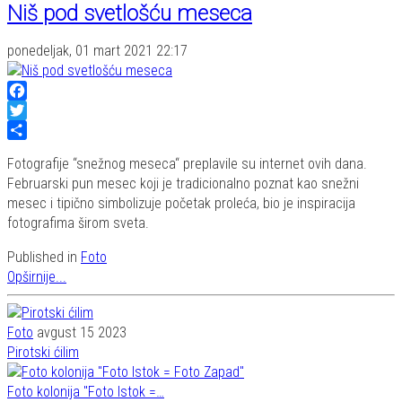
Niš pod svetlošću meseca
ponedeljak, 01 mart 2021 22:17
Facebook
Twitter
Share
Fotografije “snežnog meseca“ preplavile su internet ovih dana.
Februarski pun mesec koji je tradicionalno poznat kao snežni
mesec i tipično simbolizuje početak proleća, bio je inspiracija
fotografima širom sveta.
Published in
Foto
Opširnije...
Foto
avgust 15 2023
Pirotski ćilim
Foto kolonija "Foto Istok =…