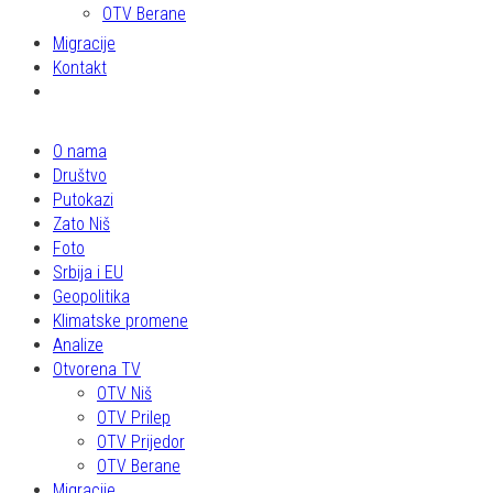
OTV Berane
Migracije
Kontakt
O nama
Društvo
Putokazi
Zato Niš
Foto
Srbija i EU
Geopolitika
Klimatske promene
Analize
Otvorena TV
OTV Niš
OTV Prilep
OTV Prijedor
OTV Berane
Migracije