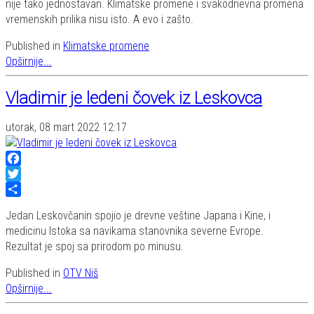
nije tako jednostavan. Klimatske promene i svakodnevna promena
vremenskih prilika nisu isto. A evo i zašto.
Published in
Klimatske promene
Opširnije...
Vladimir je ledeni čovek iz Leskovca
utorak, 08 mart 2022 12:17
Facebook
Twitter
Share
Jedan Leskovčanin spojio je drevne veštine Japana i Kine, i
medicinu Istoka sa navikama stanovnika severne Evrope.
Rezultat je spoj sa prirodom po minusu.
Published in
OTV Niš
Opširnije...