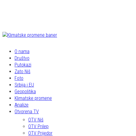
O nama
Društvo
Putokazi
Zato Niš
Foto
Srbija i EU
Geopolitika
Klimatske promene
Analize
Otvorena TV
OTV Niš
OTV Prilep
OTV Prijedor