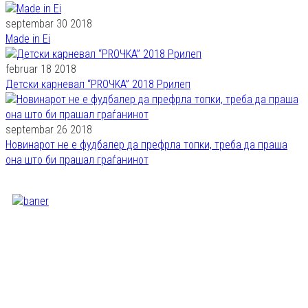
septembar 30 2018
Made in Ei
februar 18 2018
Детски карневал “PROЧKA” 2018 Pрилеп
septembar 26 2018
Новинарот не е фудбалер да префрла топки, треба да праша
она што би прашал граѓанинот