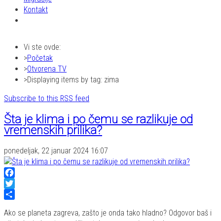
Kontakt
Vi ste ovde:
Početak
Otvorena TV
Displaying items by tag: zima
Subscribe to this RSS feed
Šta je klima i po čemu se razlikuje od
vremenskih prilika?
ponedeljak, 22 januar 2024 16:07
Facebook
Twitter
Share
Ako se planeta zagreva, zašto je onda tako hladno? Odgovor baš i