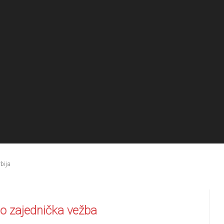
rbija
lo zajednička vežba