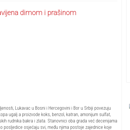
obavijena dimom i prašinom
enosti, Lukavac u Bosni i Hercegovini i Bor u Srbiji povezuju
 kopa ugalj a proizvode koks, benzol, katran, amonijum sulfat,
kih rudnika bakra i zlata. Stanovnici oba grada već decenijama
ko posljedice osjećaju svi, među njima postoje zajednice koje