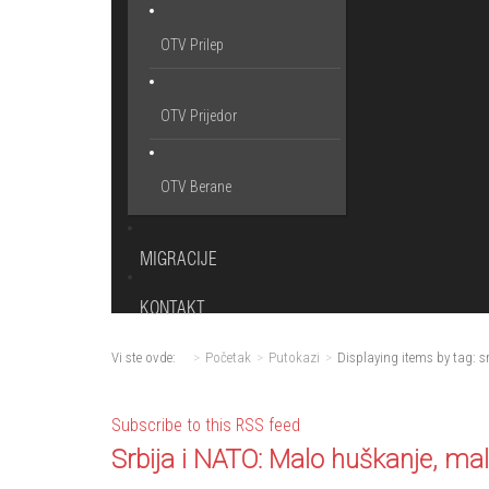
OTV Prilep
OTV Prijedor
OTV Berane
MIGRACIJE
KONTAKT
Vi ste ovde:
Početak
Putokazi
Displaying items by tag: s
Subscribe to this RSS feed
Srbija i NATO: Malo huškanje, ma