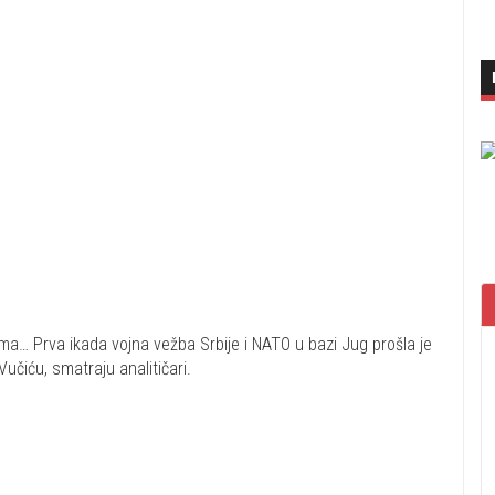
ma… Prva ikada vojna vežba Srbije i NATO u bazi Jug prošla je
učiću, smatraju analitičari.