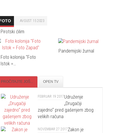
FOTO
AVGUST 15 2023
Pirotski ćilim
Pandemijski žurnal
Foto kolonija "Foto
Istok =…
PROČITAJTE JOŠ...
OPEN TV
Udruženje
FEBRUAR 19 2017
„Drugačiji
zajedno“ pred gašenjem zbog
velikih računa
Zakon je
NOVEMBAR 27 2017