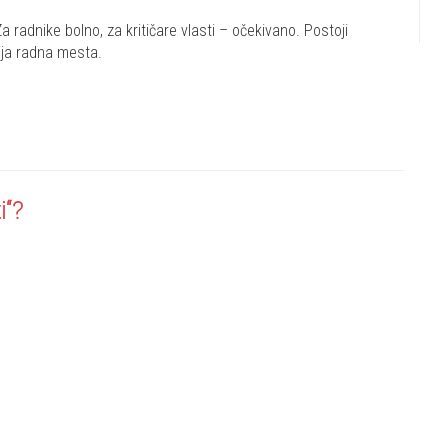
 radnike bolno, za kritičare vlasti – očekivano. Postoji
ija radna mesta.
i“?