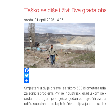
Teško se diše i živi: Dva grada 
sreda, 01 april 2026 14:05
Facebook
Twitter
Share
Smješteni u dvije države, sa skoro 500 kilometara udalj
zajednički problemi. Prvi je industrijski grad u kom se
soda... U drugom je smješten jedan od najvećih evrops
udišu supstance od kojih češće oboljevaju od raka. Ia