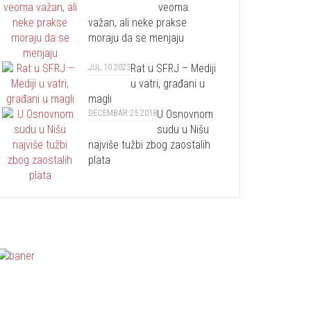
veoma
važan, ali neke prakse
moraju da se menjaju
Rat u SFRJ – Mediji
JUL 10 2023
u vatri, građani u
magli
U Osnovnom
DECEMBAR 25 2018
sudu u Nišu
najviše tužbi zbog zaostalih
plata