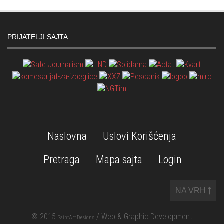
PRIJATELJI SAJTA
Naslovna
Uslovi Korišćenja
Pretraga
Mapa sajta
Login
NA VRH
© 2015
/ Web & Graphic Development
SaintArt Designs